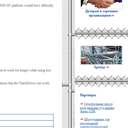
 4WD SP platform would have difficulty
Дилерам и торговым
организациям
Аренда
hem to work for longer while using less
ocations that the TrackDrives can work,
Партнеры
Строительные леса и
передвижные тур-вышки
Апекс-СПб
Оборудование для
предприятий
электротехнической