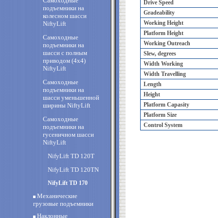
Самоходные
Drive Speed
подъемники на
Gradeability
колесном шасси
Working Height
NiftyLift
Platform Height
Самоходные
Working Outreach
подъемники на
шасси с полным
Slew, degrees
приводом (4х4)
Width Working
NiftyLift
Width Travelling
Самоходные
Length
подъемники на
Height
шасси уменьшенной
Platform Capasity
ширины NiftyLift
Platform Size
Самоходные
Control System
подъемники на
гусеничном шасси
NiftyLift
NifyLift TD 120T
NifyLift TD 120TN
NifyLift TD 170
Механические
грузовые подъемники
Наклонные