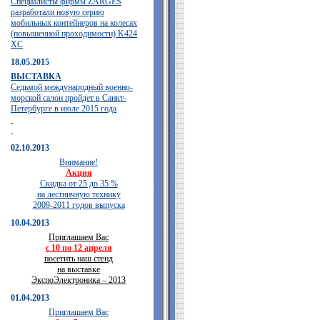
Специалисты фирмы ZARGES
разработали новую серию
мобильных контейнеров на колесах
(повышенной проходимости) K424
XC
18.05.2015
ВЫСТАВКА
Седьмой международный военно-
морской салон пройдет в Санкт-
Петербурге в июле 2015 года
02.10.2013
Внимание!
Акция
Скидка от 25 до 35 %
на лестничную технику
2009-2011 годов выпуска
10.04.2013
Приглашаем Вас
с 10 по 12 апреля
посетить наш стенд
на выставке
ЭкспоЭлектроника – 2013
01.04.2013
Приглашаем Вас