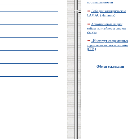
промышленности
Лебедки электрические
CAMAC (Испания)
Алюминиевые ящики,
кейсы, контейнеры фирмы
Zarges
«Институт современных
строительных технологий»
(СПб)
Обмен ссылками