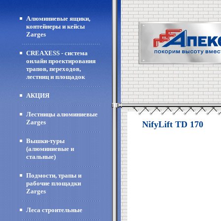
Алюминиевые ящики,
контейнеры и кейсы
Zarges
CREAXESS - система
онлайн проектирования
трапов, переходов,
лестниц и площадок
АКЦИЯ
Лестницы алюминиевые
Zarges
NifyLift TD 170
Вышки-туры
(алюминиевые и
стальные)
Подмости, трапы и
рабочие площадки
Zarges
Леса строительные