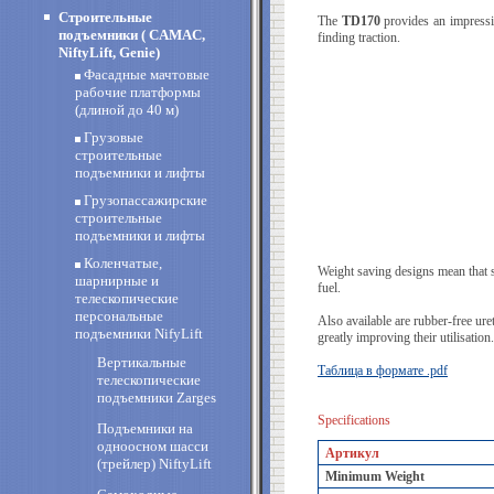
Строительные
The
TD170
provides an impressi
подъемники ( CAMAC,
finding traction.
NiftyLift, Genie)
Фасадные мачтовые
рабочие платформы
(длиной до 40 м)
Грузовые
строительные
подъемники и лифты
Грузопассажирские
строительные
подъемники и лифты
Коленчатые,
Weight saving designs mean that si
шарнирные и
fuel.
телескопические
персональные
Also available are rubber-free ure
подъемники NifyLift
greatly improving their utilisation.
Вертикальные
Таблица в формате .pdf
телескопические
подъемники Zarges
Specifications
Подъемники на
одноосном шасси
Артикул
(трейлер) NiftyLift
Minimum Weight