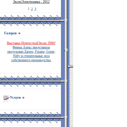
ЭкспоЭлектроника - 2012
1
2
3
Галерея
Выставка ИнтерстройЭкспо 2006!
Фирма Апекс представила
продукцию Zarges, Fixator, Genie,
Nifty и строительные леса
собственного производства.
Услуги