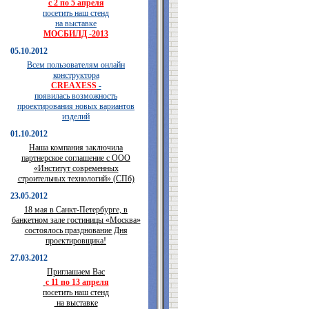
с 2 по 5 апреля
посетить наш стенд
на выставке
МОСБИЛД -2013
05.10.2012
Всем пользователям онлайн
конструктора
CREAXESS
-
появилась возможность
проектирования новых вариантов
изделий
01.10.2012
Наша компания заключила
партнерское соглашение с ООО
«Институт современных
строительных технологий» (СПб)
23.05.2012
18 мая в Санкт-Петербурге, в
банкетном зале гостиницы «Москва»
состоялось празднование Дня
проектировщика!
27.03.2012
Приглашаем Вас
с 11 по 13 апреля
посетить наш стенд
на выставке