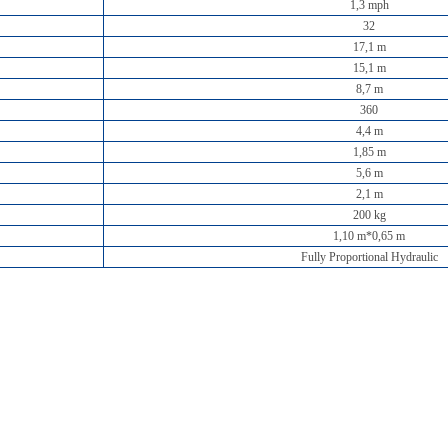
1,3 mph
32
17,1 m
15,1 m
8,7 m
360
4,4 m
1,85 m
5,6 m
2,1 m
200 kg
1,10 m*0,65 m
Fully Proportional Hydraulic