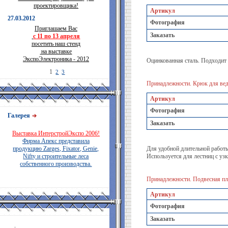
проектировщика!
Артикул
27.03.2012
Фотография
Приглашаем Вас
Заказать
с 11 по 13 апреля
посетить наш стенд
на выставке
ЭкспоЭлектроника - 2012
Оцинкованная сталь. Подходит
1
2
3
Принадлежности. Крюк для вед
Артикул
Фотография
Галерея
Заказать
Выставка ИнтерстройЭкспо 2006!
Фирма Апекс представила
продукцию Zarges, Fixator, Genie,
Для удобной длительной работы
Nifty и строительные леса
Используется для лестниц с у
собственного производства.
Принадлежности. Подвесная пл
Артикул
Фотография
Заказать