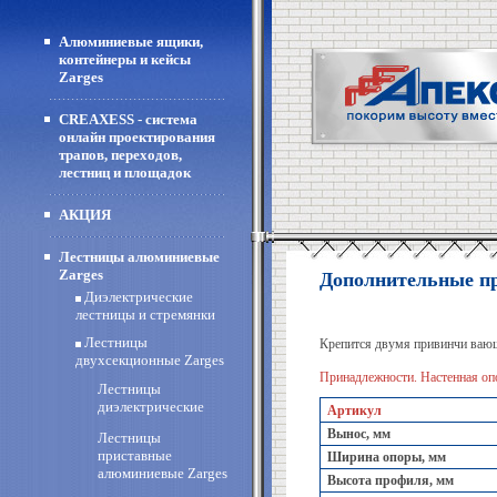
Алюминиевые ящики,
контейнеры и кейсы
Zarges
CREAXESS - система
онлайн проектирования
трапов, переходов,
лестниц и площадок
АКЦИЯ
Лестницы алюминиевые
Zarges
Дополнительные пр
Диэлектрические
лестницы и стремянки
Лестницы
Крепится двумя привинчи вающ
двухсекционные Zarges
Принадлежности. Настенная оп
Лестницы
диэлектрические
Артикул
Вынос, мм
Лестницы
приставные
Ширина опоры, мм
алюминиевые Zarges
Высота профиля, мм