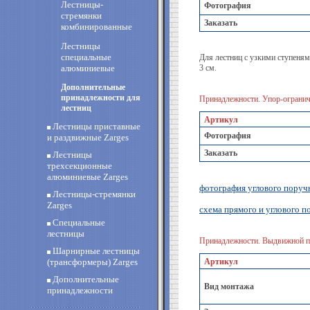
Лестницы-
Фотография
стремянки
Заказать
комбинированные
Лестницы
специальные
Для лестниц с узкими ступенями
алюминиевые
3 см.
Дополнительные
принадлежности для
Принадлежности. Упор-огранич
лестниц
Артикул
Лестницы приставные
Фотография
и раздвижные Zarges
Заказать
Лестницы
трехсекционные
алюминиевые Zarges
фотография углового поруч
Лестницы-стремянки
Zarges
схема прямого и углового п
Специальные
лестницы
Принадлежности. Выдвижной п
Шарнирные лестницы
(трансформеры) Zarges
Артикул
Дополнительные
Вид монтажа
принадлежности