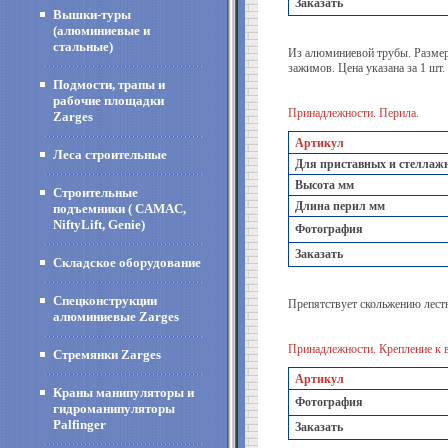
Заказать
Вышки-туры
(алюминиевые и
стальные)
Из алюминиевой трубы. Размер
зажимов. Цена указана за 1 шт.
Подмости, трапы и
рабочие площадки
Принадлежности. Перила.
Zarges
Артикул
Леса строительные
Для приставных и стеллаж
Высота мм
Строительные
Длина перил мм
подъемники ( CAMAC,
NiftyLift, Genie)
Фотография
Заказать
Складское оборудование
Спецконструкции
Препятствует скольжению лест
алюминиевые Zarges
Принадлежности. Крепление к 
Стремянки Zarges
Артикул
Краны манипуляторы и
Фотография
гидроманипуляторы
Palfinger
Заказать