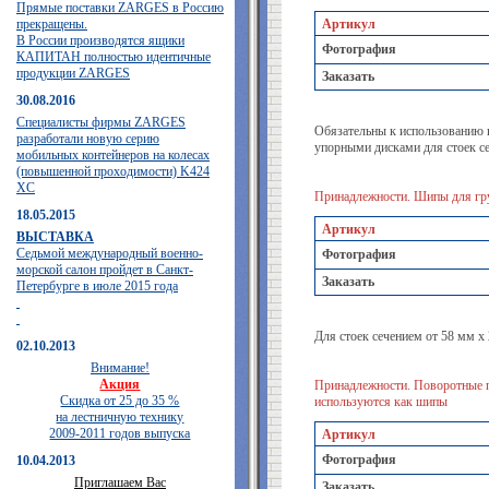
Прямые поставки ZARGES в Россию
прекращены.
Артикул
В России производятся ящики
Фотография
КАПИТАН полностью идентичные
продукции ZARGES
Заказать
30.08.2016
Специалисты фирмы ZARGES
Обязательны к использованию 
разработали новую серию
упорными дисками для стоек се
мобильных контейнеров на колесах
(повышенной проходимости) K424
XC
Принадлежности. Шипы для гр
18.05.2015
Артикул
ВЫСТАВКА
Седьмой международный военно-
Фотография
морской салон пройдет в Санкт-
Заказать
Петербурге в июле 2015 года
Для стоек сечением от 58 мм х
02.10.2013
Внимание!
Акция
Принадлежности. Поворотные п
Скидка от 25 до 35 %
используются как шипы
на лестничную технику
2009-2011 годов выпуска
Артикул
Фотография
10.04.2013
Приглашаем Вас
Заказать