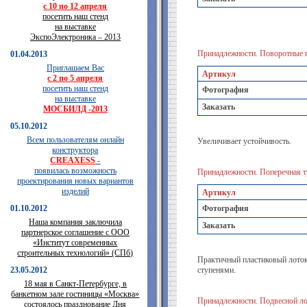
с 10 по 12 апреля
посетить наш стенд
на выставке
ЭкспоЭлектроника – 2013
Принадлежности. Поворотные п
01.04.2013
Приглашаем Вас
Артикул
с 2 по 5 апреля
посетить наш стенд
Фотография
на выставке
Заказать
МОСБИЛД -2013
05.10.2012
Всем пользователям онлайн
Увеличивает устойчивость.
конструктора
CREAXESS
-
появилась возможность
Принадлежности. Поперечная т
проектирования новых вариантов
изделий
Артикул
01.10.2012
Фотография
Наша компания заключила
Заказать
партнерское соглашение с ООО
«Институт современных
строительных технологий» (СПб)
Практичный пластиковый лоток
23.05.2012
ступенями.
18 мая в Санкт-Петербурге, в
банкетном зале гостиницы «Москва»
Принадлежности. Подвесной ло
состоялось празднование Дня