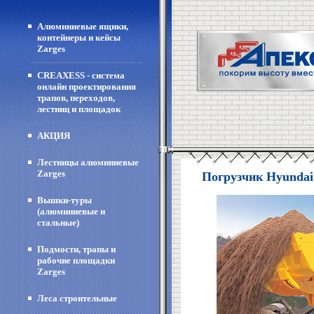
Алюминиевые ящики,
контейнеры и кейсы
Zarges
CREAXESS - система
онлайн проектирования
трапов, переходов,
лестниц и площадок
АКЦИЯ
Лестницы алюминиевые
Zarges
Погрузчик Hyundai
Вышки-туры
(алюминиевые и
стальные)
Подмости, трапы и
рабочие площадки
Zarges
Леса строительные