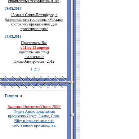
строительных технологий» (СПб)
23.05.2012
18 мая в Санкт-Петербурге, в
банкетном зале гостиницы «Москва»
состоялось празднование Дня
проектировщика!
27.03.2012
Приглашаем Вас
с 11 по 13 апреля
посетить наш стенд
на выставке
ЭкспоЭлектроника - 2012
1
2
3
Галерея
Выставка ИнтерстройЭкспо 2006!
Фирма Апекс представила
продукцию Zarges, Fixator, Genie,
Nifty и строительные леса
собственного производства.