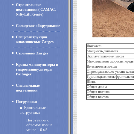
Строительные
подъемники ( CAMAC,
NiftyLift, Genie)
Складское оборудование
Спецконструкции
алюминиевые Zarges
Двигатель
Мощность двигателя
Стремянки Zarges
Эксплуатационная масса
Максимальная скорость перед
Краны манипуляторы и
Вместимость ковша
гидроманипуляторы
Опрокидывающее усилие ковш
Palfinger
Грузоподъемность фронтально
Шины
Специальные
Общая длина
подъемники
Общая ширина
Общая высота
Погрузчики
Фронтальные
погрузчики
Погрузчики с
объемом ковша
менее 1.0 м3