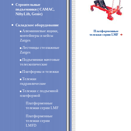
Строительные
подъемники ( CAMAC,
NiftyLift, Genie)
Складское оборудование
Алюминиевые ящики,
Платформенные
тележки серии LMF
контейнеры и кейсы
Zarges
Лестницы стеллажные
Zarges
Подъемники мачтовые
телескопические
Платформы и тележки
Тележки
гидравлические
Тележки с подъемной
платформой
Платформенные
тележки серии LMF
Платформенные
тележки серии
LMFD