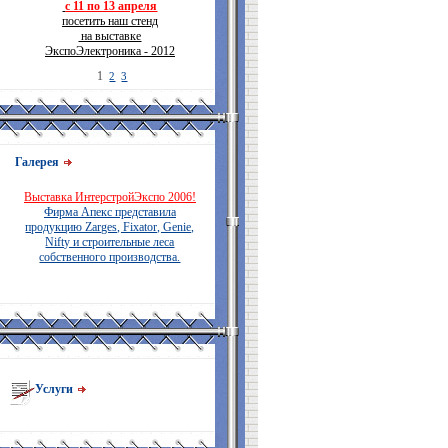
с 11 по 13 апреля
посетить наш стенд
на выставке
ЭкспоЭлектроника - 2012
1
2
3
Галерея
Выставка ИнтерстройЭкспо 2006!
Фирма Апекс представила
продукцию Zarges, Fixator, Genie,
Nifty и строительные леса
собственного производства.
Услуги