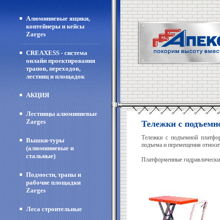
Алюминиевые ящики,
контейнеры и кейсы
Zarges
CREAXESS - система
онлайн проектирования
трапов, переходов,
лестниц и площадок
АКЦИЯ
Лестницы алюминиевые
Zarges
Тележки с подъемн
Тележки с подъемной платфор
Вышки-туры
подъема и перемещения относит
(алюминиевые и
стальные)
Платформенные гидравлические
Подмости, трапы и
рабочие площадки
Zarges
Леса строительные