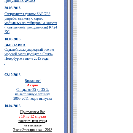
продукции ZARGES
30.08.2016
Специалисты фирмы ZARGES
разработали новую серию
мобильных контейнеров на колесах
(повышенной проходимости) K424
XC
18.05.2015
ВЫСТАВКА
Седьмой международный военно-
морской салон пройдет в Санкт-
Петербурге в июле 2015 года
02.10.2013
Внимание!
Акция
Скидка от 25 до 35 %
на лестничную технику
2009-2011 годов выпуска
10.04.2013
Приглашаем Вас
с 10 по 12 апреля
посетить наш стенд
на выставке
ЭкспоЭлектроника – 2013