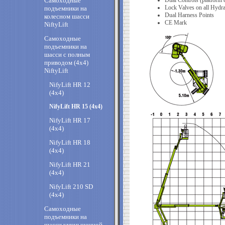
Самоходные
Dual Controls (platform 
Lock Valves on all Hydra
подъемники на
Dual Harness Points
колесном шасси
CE Mark
NiftyLift
Самоходные
подъемники на
шасси с полным
приводом (4х4)
NiftyLift
NifyLift HR 12
(4x4)
NifyLift HR 15 (4x4)
NifyLift HR 17
(4x4)
NifyLift HR 18
(4x4)
NifyLift HR 21
(4x4)
NifyLift 210 SD
(4x4)
Самоходные
подъемники на
шасси уменьшенной