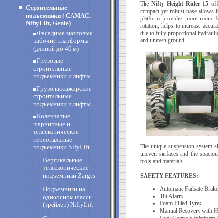
The
Nifty Height Rider 15
off
Строительные
compact yet robust base allows i
подъемники ( CAMAC,
platform provides more room f
NiftyLift, Genie)
rotation, helps to increase accu
Фасадные мачтовые
due to fully proportional hydraul
рабочие платформы
and uneven ground.
(длиной до 40 м)
Грузовые
строительные
подъемники и лифты
Грузопассажирские
строительные
подъемники и лифты
Коленчатые,
шарнирные и
телескопические
персональные
The unique suspension system s
подъемники NifyLift
uneven surfaces and the spacio
Вертикальные
tools and materials.
телескопические
подъемники Zarges
SAFETY FEATURES:
Подъемники на
Automatic Failsafe Brake
Tilt Alarm
одноосном шасси
Foam Filled Tyres
(трейлер) NiftyLift
Manual Recovery with 