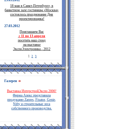
23.05.2012
18 мая в Санкт-Петербурге, в
банкетном зале гостиницы «Москва»
состоялось празднование Дня
проектировщика!
27.03.2012
Приглашаем Вас
с 11 по 13 апреля
посетить наш стенд
на выставке
ЭкспоЭлектроника - 2012
1
2
3
Галерея
Выставка ИнтерстройЭкспо 2006!
Фирма Апекс представила
продукцию Zarges, Fixator, Genie,
Nifty и строительные леса
собственного производства.