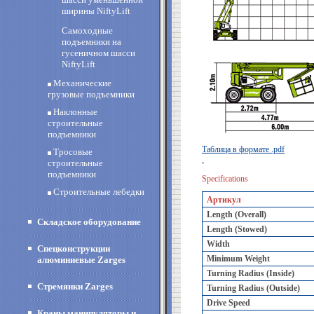
ширины NiftyLift
Самоходные
подъемники на
гусеничном шасси
NiftyLift
Механические
грузовые подъемники
Наклонные
строительные
подъемники
Таблица в формате .pdf
Тросовые
строительные
подъемники
Specifications
Строительные лебедки
Артикул
Length (Overall)
Складское оборудование
Length (Stowed)
Width
Спецконструкции
Minimum Weight
алюминиевые Zarges
Turning Radius (Inside)
Стремянки Zarges
Turning Radius (Outside)
Drive Speed
Краны манипуляторы и