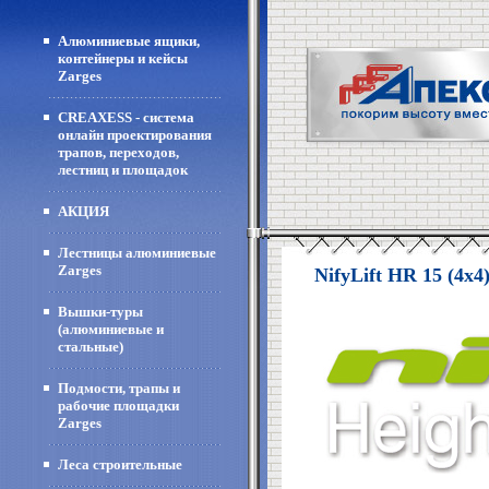
Алюминиевые ящики,
контейнеры и кейсы
Zarges
CREAXESS - система
онлайн проектирования
трапов, переходов,
лестниц и площадок
АКЦИЯ
Лестницы алюминиевые
Zarges
NifyLift HR 15 (4x4
Вышки-туры
(алюминиевые и
стальные)
Подмости, трапы и
рабочие площадки
Zarges
Леса строительные