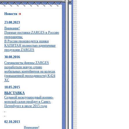
Новости
23.08.2023
Внимание!
Прямые поставки ZARGES в Россию
прекращены.
В России производятся ящики
КАПИТАН полностью идентичные
продукции ZARGES
30.08.2016
Специалисты фирмы ZARGES
разработали новую серию
мобильных контейнеров на колесах
(повышенной проходимости) K424
XC
18.05.2015
ВЫСТАВКА
Седьмой международный военно-
морской салон пройдет в Санкт-
Петербурге в июле 2015 года
02.10.2013
Внимание!