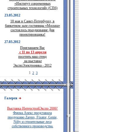
«Институт современных
строительных технологий» (СПб)
23.05.2012
18 мая в Санкт-Петербурге, в
банкетном зале гостиницы «Москва»
состоялось празднование Дня
проектировщика!
27.03.2012
Приглашаем Вас
с 11 по 13 апреля
посетить наш стенд
на выставке
ЭкспоЭлектроника - 2012
1
2
3
Галерея
Выставка ИнтерстройЭкспо 2006!
Фирма Апекс представила
продукцию Zarges, Fixator, Genie,
Nifty и строительные леса
собственного производства.