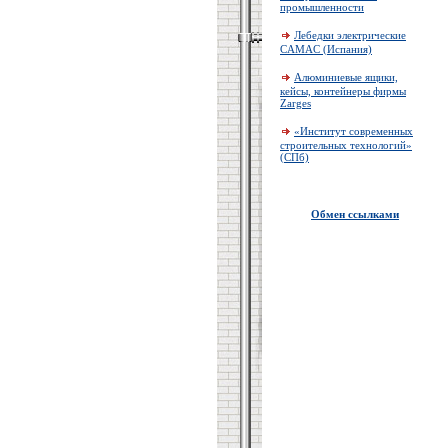
промышленности
Лебедки электрические
CAMAC (Испания)
Алюминиевые ящики,
кейсы, контейнеры фирмы
Zarges
«Институт современных
строительных технологий»
(СПб)
Обмен ссылками