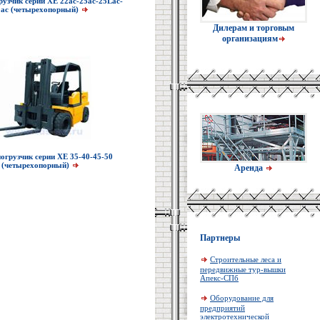
рузчик серии XE 22ac-25ac-25Lac-
0ac (четырехопорный)
Дилерам и торговым
организациям
огрузчик серии XE 35-40-45-50
(четырехопорный)
Аренда
Партнеры
Строительные леса и
передвижные тур-вышки
Апекс-СПб
Оборудование для
предприятий
электротехнической