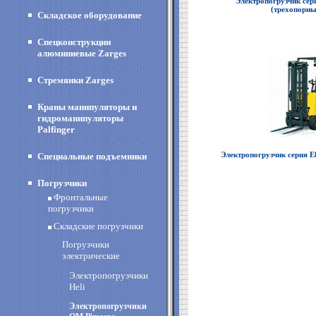
Электропогрузчик сер
(трехопорн
Складское оборудование
Спецконструкции
алюминиевые Zarges
Стремянки Zarges
Краны манипуляторы и
гидроманипуляторы
Palfinger
Электропогрузчик серия Е
Специальные подъемники
Погрузчики
Фронтальные
погрузчики
Складские погрузчики
Погрузчики
электрические
Электропогрузчики
Heli
Электропогрузчики