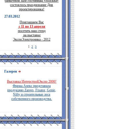
банкетном зале гостиницы «Москва»
состоялось празднование Дня
проектировщика!
27.03.2012
Приглашаем Вас
с 11 по 13 апреля
посетить наш стенд
на выставке
ЭкспоЭлектроника - 2012
1
2
3
Галерея
Выставка ИнтерстройЭкспо 2006!
Фирма Апекс представила
продукцию Zarges, Fixator, Genie,
Nifty и строительные леса
собственного производства.