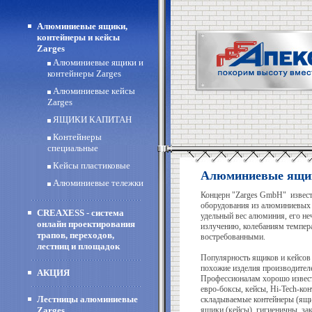
Алюминиевые ящики,
контейнеры и кейсы
Zarges
Алюминиевые ящики и
контейнеры Zarges
Алюминиевые кейсы
Zarges
ЯЩИКИ КАПИТАН
Контейнеры
специальные
Кейсы пластиковые
Алюминиевые ящик
Алюминиевые тележки
Концерн "Zarges GmbH" извест
оборудования из алюминиевых с
CREAXESS - система
удельный вес алюминия, его не
онлайн проектирования
излучению, колебаниям темпер
трапов, переходов,
востребованными.
лестниц и площадок
Популярность ящиков и кейсов "
похожие изделия производител
АКЦИЯ
Профессионалам хорошо извест
евро-боксы, кейсы, Hi-Tech-кон
Лестницы алюминиевые
складываемые контейнеры (ящи
Zarges
ящики (кейсы) гигиеничны, за