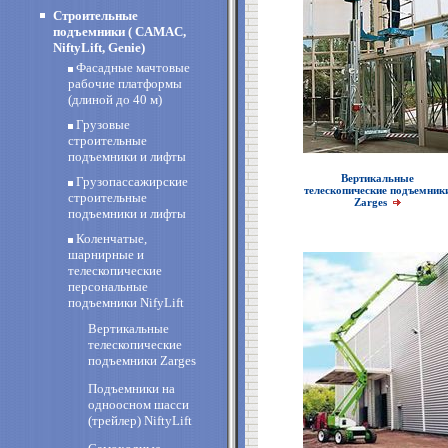
Строительные
подъемники ( CAMAC,
NiftyLift, Genie)
Фасадные мачтовые
рабочие платформы
(длиной до 40 м)
Грузовые
строительные
подъемники и лифты
Вертикальные
Грузопассажирские
телескопические подъемник
строительные
Zarges
подъемники и лифты
Коленчатые,
шарнирные и
телескопические
персональные
подъемники NifyLift
Вертикальные
телескопические
подъемники Zarges
Подъемники на
одноосном шасси
(трейлер) NiftyLift