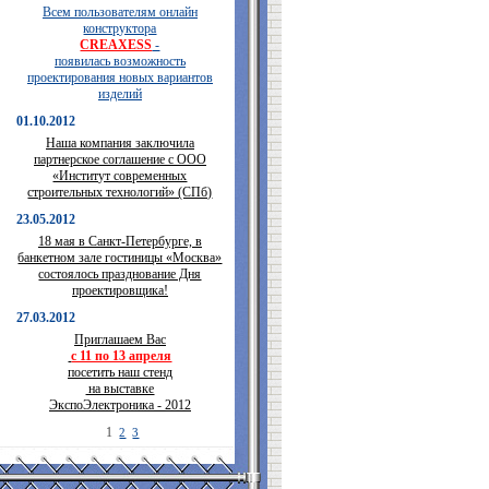
Всем пользователям онлайн
конструктора
CREAXESS
-
появилась возможность
проектирования новых вариантов
изделий
01.10.2012
Наша компания заключила
партнерское соглашение с ООО
«Институт современных
строительных технологий» (СПб)
23.05.2012
18 мая в Санкт-Петербурге, в
банкетном зале гостиницы «Москва»
состоялось празднование Дня
проектировщика!
27.03.2012
Приглашаем Вас
с 11 по 13 апреля
посетить наш стенд
на выставке
ЭкспоЭлектроника - 2012
1
2
3