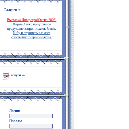
Галерея
Выставка ИнтерстройЭкспо 2006!
Фирма Апекс представила
продукцию Zarges, Fixator, Genie,
Nifty и строительные леса
собственного производства.
Услуги
Логин:
Пароль: