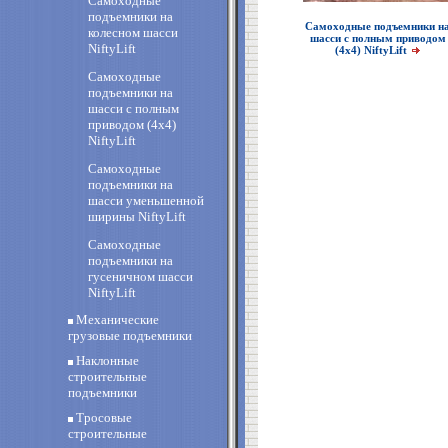
Самоходные
подъемники на
Самоходные подъемники н
колесном шасси
шасси с полным приводом
NiftyLift
(4х4) NiftyLift
Самоходные
подъемники на
шасси с полным
приводом (4х4)
NiftyLift
Самоходные
подъемники на
шасси уменьшенной
ширины NiftyLift
Самоходные
подъемники на
гусеничном шасси
NiftyLift
Механические
грузовые подъемники
Наклонные
строительные
подъемники
Тросовые
строительные