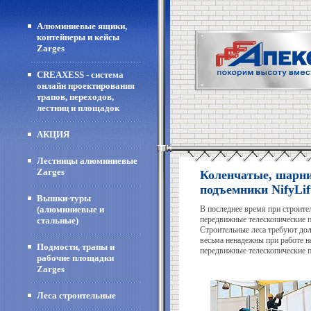
Алюминиевые ящики,
контейнеры и кейсы
Zarges
CREAXESS - система
онлайн проектирования
трапов, переходов,
лестниц и площадок
АКЦИЯ
Лестницы алюминиевые
Zarges
Коленчатые, шарни
подъемники NifyLif
Вышки-туры
(алюминиевые и
В последнее время при строите
передвижные телескопические 
стальные)
Строительные леса требуют до
весьма ненадежны при работе 
Подмости, трапы и
передвижные телескопические 
рабочие площадки
Zarges
Леса строительные