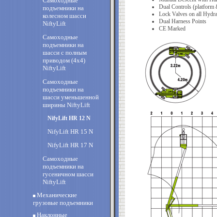
Самоходные
Dual Controls (platform 
подъемники на
Lock Valves on all Hydra
колесном шасси
Dual Harness Points
NiftyLift
CE Marked
Самоходные
подъемники на
шасси с полным
приводом (4х4)
NiftyLift
Самоходные
подъемники на
шасси уменьшенной
ширины NiftyLift
NifyLift HR 12 N
NifyLift HR 15 N
NifyLift HR 17 N
Самоходные
подъемники на
гусеничном шасси
NiftyLift
Механические
грузовые подъемники
Наклонные