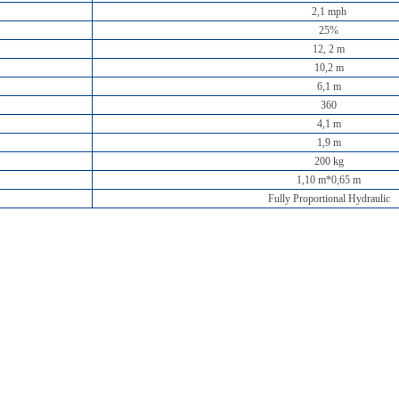
2,1 mph
25%
12, 2 m
10,2 m
6,1 m
360
4,1 m
1,9 m
200 kg
1,10 m*0,65 m
Fully Proportional Hydraulic