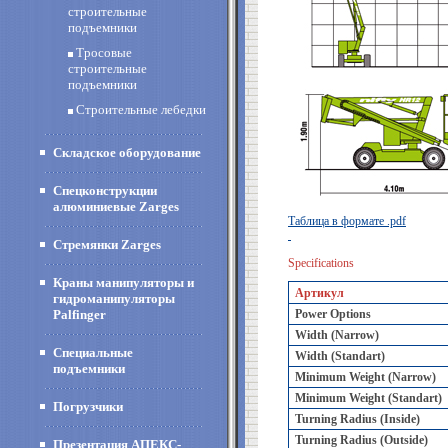
строительные
подъемники
Тросовые
строительные
подъемники
Строительные лебедки
Складское оборудование
Спецконструкции
алюминиевые Zarges
Таблица в формате .pdf
Стремянки Zarges
Specifications
Краны манипуляторы и
Артикул
гидроманипуляторы
Palfinger
Power Options
Width (Narrow)
Специальные
Width (Standart)
подъемники
Minimum Weight (Narrow)
Minimum Weight (Standart)
Погрузчики
Turning Radius (Inside)
Turning Radius (Outside)
Презентация АПЕКС-