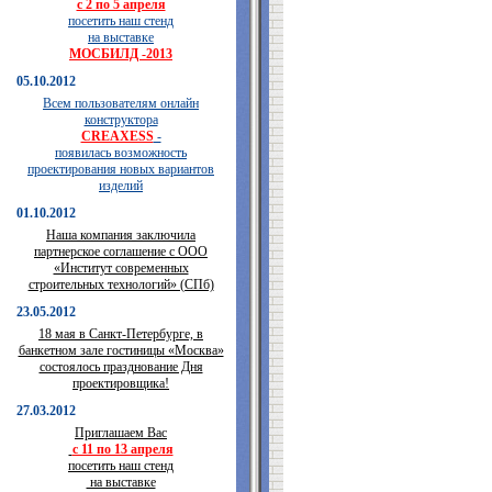
с 2 по 5 апреля
посетить наш стенд
на выставке
МОСБИЛД -2013
05.10.2012
Всем пользователям онлайн
конструктора
CREAXESS
-
появилась возможность
проектирования новых вариантов
изделий
01.10.2012
Наша компания заключила
партнерское соглашение с ООО
«Институт современных
строительных технологий» (СПб)
23.05.2012
18 мая в Санкт-Петербурге, в
банкетном зале гостиницы «Москва»
состоялось празднование Дня
проектировщика!
27.03.2012
Приглашаем Вас
с 11 по 13 апреля
посетить наш стенд
на выставке