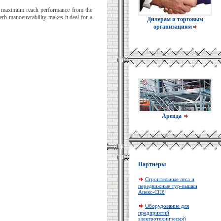
ive maximum reach performance from the
rb manoeuvrability makes it deal for a
Дилерам и торговым
организациям
Аренда
Партнеры
Строительные леса и
передвижные тур-вышки
Апекс-СПб
Оборудование для
предприятий
электротехнической