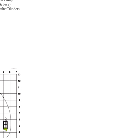
& base)
ulic Cilinders