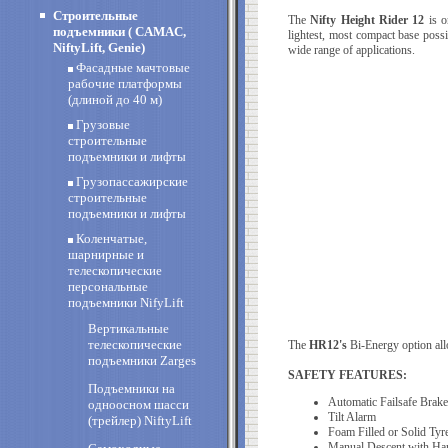
Строительные
The
Nifty Height Rider 12
is o
подъемники ( CAMAC,
lightest, most compact base poss
NiftyLift, Genie)
wide range of applications.
Фасадные мачтовые
рабочие платформы
(длиной до 40 м)
Грузовые
строительные
подъемники и лифты
Грузопассажирские
строительные
подъемники и лифты
Коленчатые,
шарнирные и
телескопические
персональные
подъемники NifyLift
Вертикальные
телескопические
The
HR12's
Bi-Energy option allo
подъемники Zarges
SAFETY FEATURES:
Подъемники на
Automatic Failsafe Brake
одноосном шасси
Tilt Alarm
(трейлер) NiftyLift
Foam Filled or Solid Tyr
Manual Descent with H