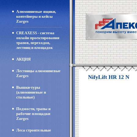
Алюминиевые ящики,
контейнеры и кейсы
Zarges
CREAXESS - система
онлайн проектирования
трапов, переходов,
лестниц и площадок
АКЦИЯ
Лестницы алюминиевые
Zarges
NifyLift HR 12 N
Вышки-туры
(алюминиевые и
стальные)
Подмости, трапы и
рабочие площадки
Zarges
Леса строительные