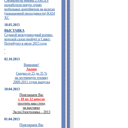
Специалисты фирмы ZARGES
разработали новую серию
мобильных контейнеров на колесах
(повышенной проходимости) K424
XC
18.05.2015
ВЫСТАВКА
Седьмой международный военно-
морской салон пройдет в Санкт-
Петербурге в июле 2015 года
02.10.2013
Внимание!
Акция
Скидка от 25 до 35 %
на лестничную технику
2009-2011 годов выпуска
10.04.2013
Приглашаем Вас
с 10 по 12 апреля
посетить наш стенд
на выставке
ЭкспоЭлектроника – 2013
01.04.2013
Приглашаем Вас