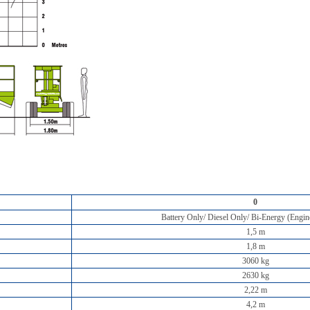
0
Battery Only/ Diesel Only/ Bi-Energy (Engin
1,5 m
1,8 m
3060 kg
2630 kg
2,22 m
4,2 m