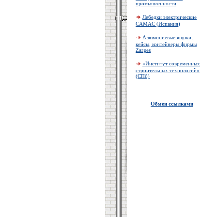
промышленности
Лебедки электрические
CAMAC (Испания)
Алюминиевые ящики,
кейсы, контейнеры фирмы
Zarges
«Институт современных
строительных технологий»
(СПб)
Обмен ссылками