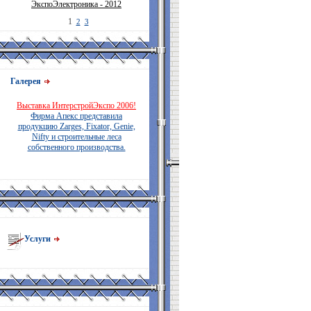
ЭкспоЭлектроника - 2012
1
2
3
Галерея
Выставка ИнтерстройЭкспо 2006!
Фирма Апекс представила
продукцию Zarges, Fixator, Genie,
Nifty и строительные леса
собственного производства.
Услуги