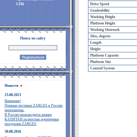
СПб
Drive Speed
Gradeability
Working Height
Platform Height
Working Outreach
Slew, degrees
Поиск по сайту
Length
Height
Platform Capasity
Platform Size
Control System
Новости
23.08.2023
Внимание!
Прямые поставки ZARGES в Россию
прекращены.
В России производятся ящики
КАПИТАН полностью идентичные
продукции ZARGES
30.08.2016