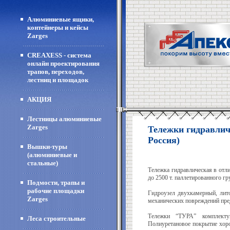
Алюминиевые ящики,
контейнеры и кейсы
Zarges
CREAXESS - система
онлайн проектирования
трапов, переходов,
лестниц и площадок
АКЦИЯ
Лестницы алюминиевые
Zarges
Тележки гидравлич
Россия)
Вышки-туры
(алюминиевые и
стальные)
Тележка гидравлическая в отл
до 2500 т. паллетированного гр
Подмости, трапы и
рабочие площадки
Гидроузел двухкамерный, лит
Zarges
механических повреждений пре
Тележки “ТУРА” комплекту
Леса строительные
Полиуретановое покрытие хоро