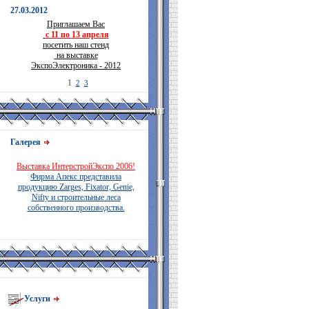
27.03.2012
Приглашаем Вас
с 11 по 13 апреля
посетить наш стенд
на выставке
ЭкспоЭлектроника - 2012
1
2
3
Галерея
Выставка ИнтерстройЭкспо 2006!
Фирма Апекс представила
продукцию Zarges, Fixator, Genie,
Nifty и строительные леса
собственного производства.
Услуги