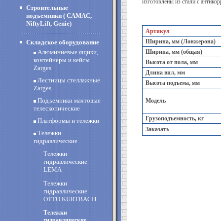
изготовлены из стали с антик
Строительные
подъемники ( CAMAC,
NiftyLift, Genie)
Артикул
Ширина, мм (Лонжерона)
Складское оборудование
Алюминиевые ящики,
Ширина, мм (общая)
контейнеры и кейсы
Высота от пола, мм
Zarges
Длина вил, мм
Лестницы стеллажные
Высота подъема, мм
Zarges
Подъемники мачтовые
Модель
телескопические
Грузоподъемность, кг
Платформы и тележки
Заказать
Тележки
гидравлические
Тележки
гидравлические
LEMA
Тележки
гидравлические
OTTO KURTBACH
Тележки
гидравлические