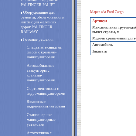
PALFINGER PALIFT
Марка а/м Ford Cargo
Оборудование для
ремонта, обслуживания и
Артикул
инспекции железных
дорог PALFINGER
Максимальная грузоподъё
RAILWAY
вылет стрелы, м
Модель крана-манипулят
Готовые решения
Автомобиль
Спецавтотехника на
Заказать
шасси с кранами-
манипуляторами
Автомобильные
эвакуаторы с
кранами-
манипуляторами
Сортиментовозы с
гидроманипуляторами
Ломовозы с
гидроманипуляторами
Стационарные
манипуляторные
установки
Автотехника с