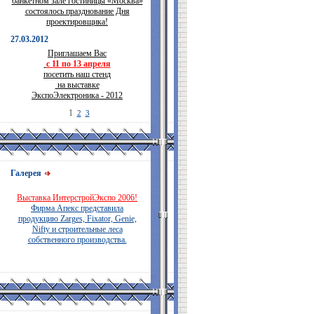
банкетном зале гостиницы «Москва»
состоялось празднование Дня
проектировщика!
27.03.2012
Приглашаем Вас
с 11 по 13 апреля
посетить наш стенд
на выставке
ЭкспоЭлектроника - 2012
1
2
3
Галерея
Выставка ИнтерстройЭкспо 2006!
Фирма Апекс представила
продукцию Zarges, Fixator, Genie,
Nifty и строительные леса
собственного производства.