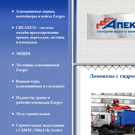
Алюминиевые ящики,
контейнеры и кейсы Zarges
CREAXESS - система
онлайн проектирования
трапов, переходов, лестниц
и площадок
АКЦИЯ
Лестницы алюминиевые
Zarges
Ломовозы с гидр
Вышки-туры
(алюминиевые и стальные)
Подмости, трапы и
рабочие площадки Zarges
Леса строительные
Строительные подъемники
( CAMAC, NiftyLift, Genie)