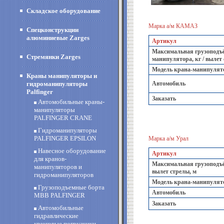
Складское оборудование
Марка а/м КАМАЗ
Спецконструкции
алюминиевые Zarges
Артикул
Максимальная грузоподъё
Стремянки Zarges
манипулятора, кг / вылет
Модель крана-манипулят
Краны манипуляторы и
гидроманипуляторы
Автомобиль
Palfinger
Заказать
Автомобильные краны-
манипуляторы
PALFINGER CRANE
Гидроманипуляторы
PALFINGER EPSILON
Марка а/м Урал
Навесное оборудование
Артикул
для кранов-
Максимальная грузоподъё
манипуляторов и
вылет стрелы, м
гидроманипуляторов
Модель крана-манипулят
Грузоподъемные борта
Автомобиль
MBB PALFINGER
Заказать
Автомобильные
гидравлические
крюковые погрузчики