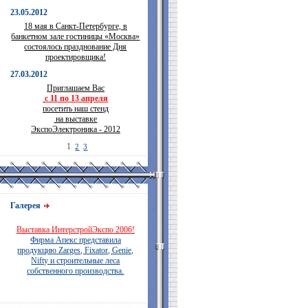
23.05.2012
18 мая в Санкт-Петербурге, в
банкетном зале гостиницы «Москва»
состоялось празднование Дня
проектировщика!
27.03.2012
Приглашаем Вас
с 11 по 13 апреля
посетить наш стенд
на выставке
ЭкспоЭлектроника - 2012
1
2
3
Галерея
Выставка ИнтерстройЭкспо 2006!
Фирма Апекс представила
продукцию Zarges, Fixator, Genie,
Nifty и строительные леса
собственного производства.