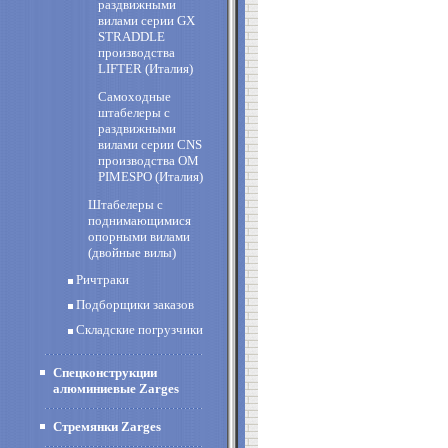
раздвижными
вилами cерии GX
STRADDLE
производства
LIFTER (Италия)
Самоходные
штабелеры с
раздвижными
вилами cерии CNS
производства OM
PIMESPO (Италия)
Штабелеры с
поднимающимися
опорными вилами
(двойные вилы)
Ричтраки
Подборщики заказов
Складские погрузчики
Спецконструкции
алюминиевые Zarges
Стремянки Zarges