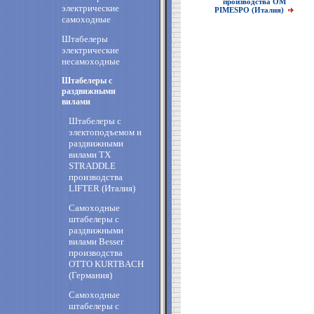
производства OM
электрические
PIMESPO (Италия)
самоходные
Штабелеры
электрические
несамоходные
Штабелеры с
раздвижными
вилами
Штабелеры с
электоподъемом и
раздвижными
вилами ТХ
STRADDLE
производства
LIFTER (Италия)
Самоходные
штабелеры c
раздвижными
вилами Besser
производства
OTTO KURTBACH
(Германия)
Самоходные
штабелеры с