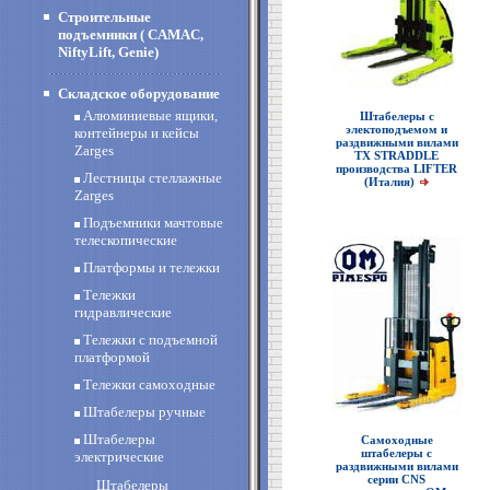
Строительные
подъемники ( CAMAC,
NiftyLift, Genie)
Складское оборудование
Алюминиевые ящики,
Штабелеры с
электоподъемом и
контейнеры и кейсы
раздвижными вилами
Zarges
ТХ STRADDLE
производства LIFTER
Лестницы стеллажные
(Италия)
Zarges
Подъемники мачтовые
телескопические
Платформы и тележки
Тележки
гидравлические
Тележки с подъемной
платформой
Тележки самоходные
Штабелеры ручные
Штабелеры
Самоходные
штабелеры с
электрические
раздвижными вилами
cерии CNS
Штабелеры