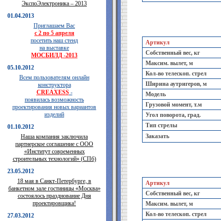
ЭкспоЭлектроника – 2013
01.04.2013
Приглашаем Вас
с 2 по 5 апреля
посетить наш стенд
Артикул
на выставке
Собственный вес, кг
МОСБИЛД -2013
Максим. вылет, м
05.10.2012
Кол-во телескоп. стрел
Всем пользователям онлайн
Ширина аутригеров, м
конструктора
CREAXESS
-
Модель
появилась возможность
Грузовой момент, т.м
проектирования новых вариантов
изделий
Угол поворота, град.
Тип стрелы
01.10.2012
Заказать
Наша компания заключила
партнерское соглашение с ООО
«Институт современных
строительных технологий» (СПб)
23.05.2012
18 мая в Санкт-Петербурге, в
Артикул
банкетном зале гостиницы «Москва»
Собственный вес, кг
состоялось празднование Дня
проектировщика!
Максим. вылет, м
Кол-во телескоп. стрел
27.03.2012