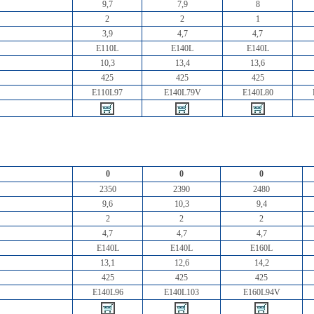
9,7
7,9
8
2
2
1
3,9
4,7
4,7
E110L
E140L
E140L
10,3
13,4
13,6
425
425
425
E110L97
E140L79V
E140L80
0
0
0
2350
2390
2480
9,6
10,3
9,4
2
2
2
4,7
4,7
4,7
E140L
E140L
E160L
13,1
12,6
14,2
425
425
425
E140L96
E140L103
E160L94V