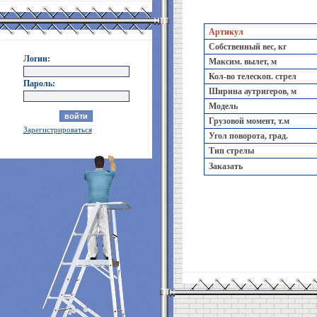
Артикул
Собственный вес, кг
Логин:
Максим. вылет, м
Кол-во телескоп. стрел
Пароль:
Ширина аутригеров, м
Модель
Грузовой момент, т.м
Зарегистрироваться
Угол поворота, град.
Тип стрелы
Заказать