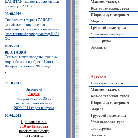
КАПИТАН полностью идентичные
Максим. вылет, м
продукции ZARGES
Кол-во телескоп. стрел
30.08.2016
Ширина аутригеров, м
Специалисты фирмы ZARGES
Модель
разработали новую серию
Грузовой момент, т.м
мобильных контейнеров на колесах
(повышенной проходимости) K424
Угол поворота, град.
XC
Тип стрелы
18.05.2015
Заказать
ВЫСТАВКА
Седьмой международный военно-
морской салон пройдет в Санкт-
Петербурге в июле 2015 года
Артикул
02.10.2013
Собственный вес, кг
Внимание!
Максим. вылет, м
Акция
Кол-во телескоп. стрел
Скидка от 25 до 35 %
Ширина аутригеров, м
на лестничную технику
2009-2011 годов выпуска
Модель
10.04.2013
Грузовой момент, т.м
Приглашаем Вас
Угол поворота, град.
с 10 по 12 апреля
Тип стрелы
посетить наш стенд
Заказать
на выставке