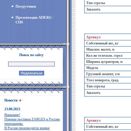
Тип стрелы
Погрузчики
Заказать
Презентация АПЕКС-
СПб
Артикул
Собственный вес, кг
Максим. вылет, м
Поиск по сайту
Кол-во телескоп. стрел
Ширина аутригеров, м
Модель
Грузовой момент, т.м
Угол поворота, град.
Тип стрелы
Заказать
Новости
23.08.2023
Внимание!
Прямые поставки ZARGES в Россию
Артикул
прекращены.
Собственный вес, кг
В России производятся ящики