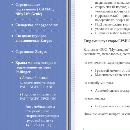
выдвижения и повышаю
Строительные
современный подход к 
подъемники ( CAMAC,
уменьшения прочности
NiftyLift, Genie)
гидравлический прив
поворачивать опоры на
РВД расположены внутр
Складское оборудование
увеличенная грузоподъ
Широкий выбор манипул
Спецконструкции
алюминиевые Zarges
Гидроманипуляторы EPSILON
Компания ООО "Мультикран" 
Стремянки Zarges
сортимента, металлолома, сыпу
Краны манипуляторы и
по техническим характеристика
гидроманипуляторы
Грузовой момент от 6,5
Palfinger
Максимальный вылет стр
Автомобильные
краны-манипуляторы
по способу монтажа:
PALFINGER CRANE
Автомобильные и стац
Гидроманипуляторы
по компоновке:
PALFINGER EPSILON
Автомобильные и
L- Вдоль оси автомобил
стационарные
Ниже вы можете выбрать и куп
гидроманипуляторы
грузовой момент
14.3-25 т.м(L,Z)