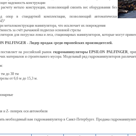
щее надежность конструкции
расчету метало конструкции, позволяющий снизить вес оборудования без
од опор в стандартной комплектации, позволяющий автоматически
 45°
и металоконструкции манипулятора, что исключает их повреждения
ёмность за счёт рычажной подвески основной стрелы
яторов для погрузки лома и леса, стационарных манипуляторов, которые могут примен
 PALFINGER - Лидер продаж среди европейских производителей.
поставляет на российский рынок
гидроманипуляторы EPSILON PALFINGER
, пр
чих материалов и строительного мусора. Модельный ряд гидроманипуляторов различает
м:
 тм до 38 тм
елы от 6,6 м до 15,3 м.
ионарные
я и Z- поперек оси автомобиля
ить необходимый вам гидроманипулятор в Санкт-Петербурге. Продажа гидроманипулят