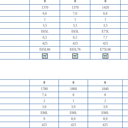
0
0
0
1370
1370
1420
6,6
7,6
6,6
1
1
1
3,5
3,5
3,5
E65L
E65L
E75L
6,5
6,5
7,7
425
425
425
E65L66
E65L76
E75L66
0
0
0
1780
1800
1840
7,4
8
8
2
1
2
3,9
3,9
3,9
E90L
E90L
E90L
9
8,9
8,9
425
425
425