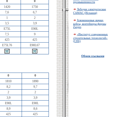
0
0
промышленности
1420
1750
Лебедки электрические
7,6
6,7
CAMAC (Испания)
1
2
Алюминиевые ящики,
3,5
3,9
кейсы, контейнеры фирмы
Zarges
E75L
E90L
7,5
9
«Институт современных
строительных технологий»
425
425
(СПб)
E75L76
E90L67
Обмен ссылками
0
0
1810
1890
8,2
9,7
2
2
3,9
3,9
E90L
E90L
8,9
8,6
425
425