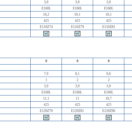
3,9
3,9
3,9
E160L
E160L
E160L
10,2
10,1
10,1
425
425
425
E110Z74
E110Z79
E110Z81
0
0
0
7,9
8,1
9,6
1
2
2
3,9
3,9
3,9
E160L
E160L
E160L
11,1
11
10,7
425
425
425
E120Z79
E120Z81
E120Z96