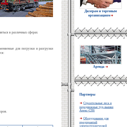
Дилерам и торговым
организациям
яться в различных сферах
именяемые для погрузки и разгрузки
ся:
Аренда
Партнеры
Строительные леса и
передвижные тур-вышки
Апекс-СПб
оров.
Оборудование для
предприятий
электротехнической