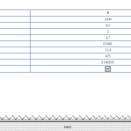
0
2430
9,5
2
4,7
E160L
13,4
425
E140Z95
текст