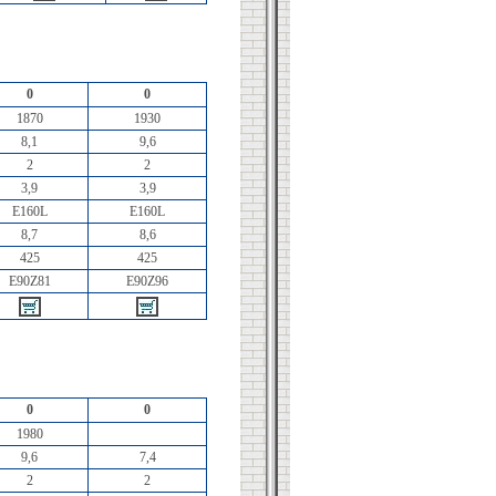
0
0
1870
1930
8,1
9,6
2
2
3,9
3,9
E160L
E160L
8,7
8,6
425
425
E90Z81
E90Z96
0
0
1980
9,6
7,4
2
2