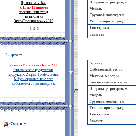
Ширина аутригеров, м
Приглашаем Вас
с 11 по 13 апреля
Модель
посетить наш стенд
Грузовой момент, т.м
на выставке
ЭкспоЭлектроника - 2012
Угол поворота, град.
Тип стрелы
1
2
3
Заказать
Галерея
Артикул
Выставка ИнтерстройЭкспо 2006!
Собственный вес, кг
Фирма Апекс представила
продукцию Zarges, Fixator, Genie,
Максим. вылет, м
Nifty и строительные леса
Кол-во телескоп. стрел
собственного производства.
Ширина аутригеров, м
Модель
Грузовой момент, т.м
Угол поворота, град.
Тип стрелы
Заказать
Услуги