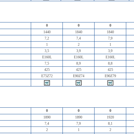
0
0
0
1440
1840
1840
7,2
7,4
7,9
1
2
1
3,5
3,9
3,9
E160L
E160L
E160L
7,5
8,9
8,8
425
425
425
E75Z72
E90Z74
E90Z79
0
0
0
1890
1890
1920
7,4
7,9
8,1
2
1
2