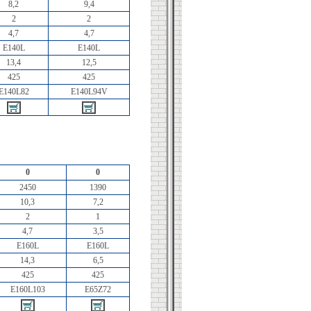
8,2
9,4
2
2
4,7
4,7
E140L
E140L
13,4
12,5
425
425
E140L82
E140L94V
0
0
2450
1390
10,3
7,2
2
1
4,7
3,5
E160L
E160L
14,3
6,5
425
425
E160L103
E65Z72