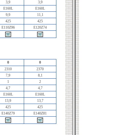
3,9
3,9
E160L
E160L
9,9
11,1
425
425
E110Z96
E120Z74
0
0
2310
2370
7,9
8,1
1
2
4,7
4,7
E160L
E160L
13,9
13,7
425
425
E140Z79
E140Z81