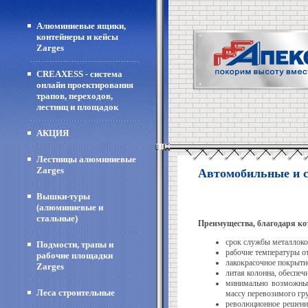
Алюминиевые ящики,
контейнеры и кейсы
Zarges
CREAXESS - система
онлайн проектирования
трапов, переходов,
лестниц и площадок
АКЦИЯ
Лестницы алюминиевые
Zarges
Автомобильные и с
Вышки-туры
(алюминиевые и
стальные)
Преимущества, благодаря к
срок службы металлоко
Подмости, трапы и
рабочие температуры от
рабочие площадки
лакокрасочное покрыти
Zarges
литая колонна, обеспе
минимально возможный
Леса строительные
массу перевозимого гр
революционное решени