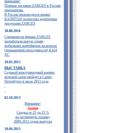
Внимание!
Прямые поставки ZARGES в Россию
прекращены.
В России производятся ящики
КАПИТАН полностью идентичные
продукции ZARGES
30.08.2016
Специалисты фирмы ZARGES
разработали новую серию
мобильных контейнеров на колесах
(повышенной проходимости) K424
XC
18.05.2015
ВЫСТАВКА
Седьмой международный военно-
морской салон пройдет в Санкт-
Петербурге в июле 2015 года
02.10.2013
Внимание!
Акция
Скидка от 25 до 35 %
на лестничную технику
2009-2011 годов выпуска
10.04.2013