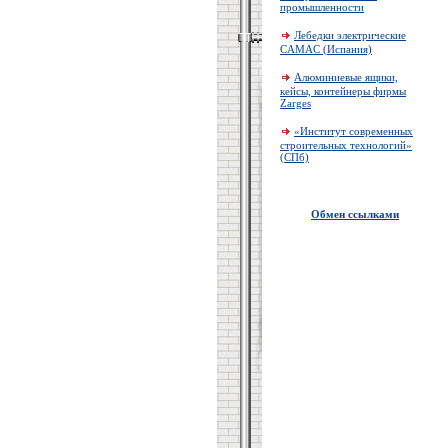
промышленности
Лебедки электрические
CAMAC (Испания)
Алюминиевые ящики,
кейсы, контейнеры фирмы
Zarges
«Институт современных
строительных технологий»
(СПб)
Обмен ссылками