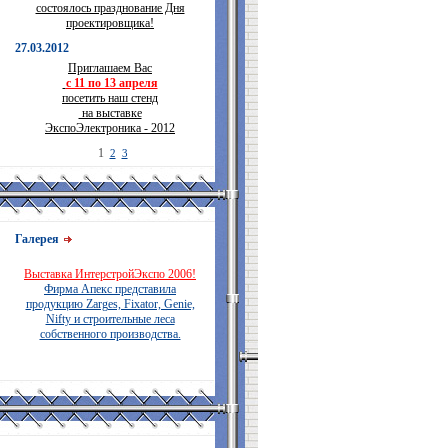
состоялось празднование Дня
проектировщика!
27.03.2012
Приглашаем Вас
с 11 по 13 апреля
посетить наш стенд
на выставке
ЭкспоЭлектроника - 2012
1
2
3
Галерея
Выставка ИнтерстройЭкспо 2006!
Фирма Апекс представила
продукцию Zarges, Fixator, Genie,
Nifty и строительные леса
собственного производства.