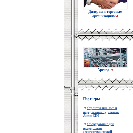
Дилерам и торговым
организациям
Аренда
Партнеры
Строительные леса и
передвижные тур-вышки
Апекс-СПб
Оборудование для
предприятий
электротехнической