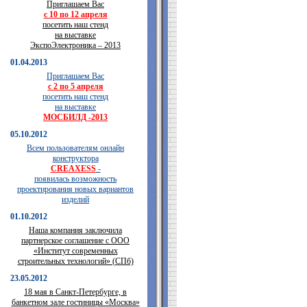
Приглашаем Вас
с 10 по 12 апреля
посетить наш стенд
на выставке
ЭкспоЭлектроника – 2013
01.04.2013
Приглашаем Вас
с 2 по 5 апреля
посетить наш стенд
на выставке
МОСБИЛД -2013
05.10.2012
Всем пользователям онлайн
конструктора
CREAXESS
-
появилась возможность
проектирования новых вариантов
изделий
01.10.2012
Наша компания заключила
партнерское соглашение с ООО
«Институт современных
строительных технологий» (СПб)
23.05.2012
18 мая в Санкт-Петербурге, в
банкетном зале гостиницы «Москва»