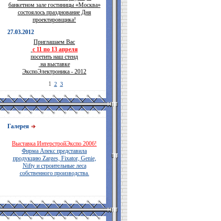
банкетном зале гостиницы «Москва»
состоялось празднование Дня
проектировщика!
27.03.2012
Приглашаем Вас
с 11 по 13 апреля
посетить наш стенд
на выставке
ЭкспоЭлектроника - 2012
1
2
3
Галерея
Выставка ИнтерстройЭкспо 2006!
Фирма Апекс представила
продукцию Zarges, Fixator, Genie,
Nifty и строительные леса
собственного производства.