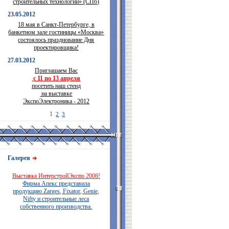
строительных технологий» (СПб)
23.05.2012
18 мая в Санкт-Петербурге, в
банкетном зале гостиницы «Москва»
состоялось празднование Дня
проектировщика!
27.03.2012
Приглашаем Вас
с 11 по 13 апреля
посетить наш стенд
на выставке
ЭкспоЭлектроника - 2012
1
2
3
Галерея
Выставка ИнтерстройЭкспо 2006!
Фирма Апекс представила
продукцию Zarges, Fixator, Genie,
Nifty и строительные леса
собственного производства.