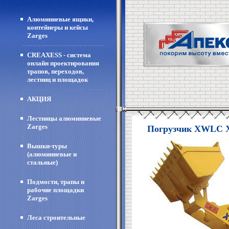
Алюминиевые ящики,
контейнеры и кейсы
Zarges
CREAXESS - система
онлайн проектирования
трапов, переходов,
лестниц и площадок
АКЦИЯ
Лестницы алюминиевые
Zarges
Погрузчик XWLC 
Вышки-туры
(алюминиевые и
стальные)
Подмости, трапы и
рабочие площадки
Zarges
Леса строительные