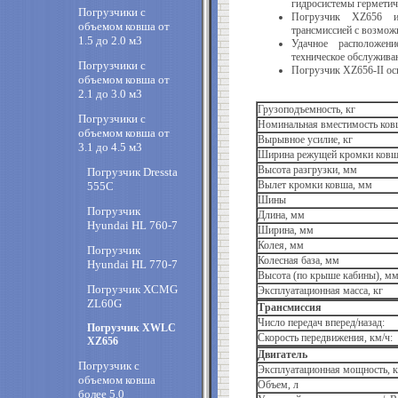
гидросистемы герметич
Погрузчики с
Погрузчик XZ656 и 
объемом ковша от
трансмиссией с возмож
1.5 до 2.0 м3
Удачное расположен
техническое обслужива
Погрузчики с
Погрузчик XZ656-II о
объемом ковша от
2.1 до 3.0 м3
Грузоподъемность, кг
Погрузчики с
Номинальная вместимость ковш
объемом ковша от
Вырывное усилие, кг
3.1 до 4.5 м3
Ширина режущей кромки ковш
Высота разгрузки, мм
Погрузчик Dressta
Вылет кромки ковша, мм
555C
Шины
Погрузчик
Длина, мм
Hyundai HL 760-7
Ширина, мм
Колея, мм
Погрузчик
Колесная база, мм
Hyundai HL 770-7
Высота (по крыше кабины), м
Погрузчик XCMG
Эксплуатационная масса, кг
ZL60G
Трансмиссия
Число передач вперед/назад:
Погрузчик XWLC
Скорость передвижения, км/ч:
XZ656
Двигатель
Погрузчик с
Эксплуатационная мощность, кВ
объемом ковша
Объем, л
более 5.0