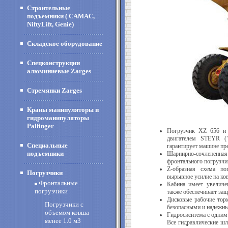
Строительные
подъемники ( CAMAC,
NiftyLift, Genie)
Складское оборудование
Спецконструкции
алюминиевые Zarges
Стремянки Zarges
Краны манипуляторы и
гидроманипуляторы
Palfinger
Погрузчик XZ 656 и 
двигателем STEYR ("
Специальные
гарантирует машине пр
подъемники
Шарнирно-сочлененн
фронтального погрузчи
Z-образная схема по
Погрузчики
вырывное усилие на ко
Фронтальные
Кабина имеет увеличе
погрузчики
также обеспечивает защ
Дисковые рабочие тор
Погрузчики с
безопасными и надежн
объемом ковша
Гидросиситема с одним
менее 1.0 м3
Все гидравлические шл