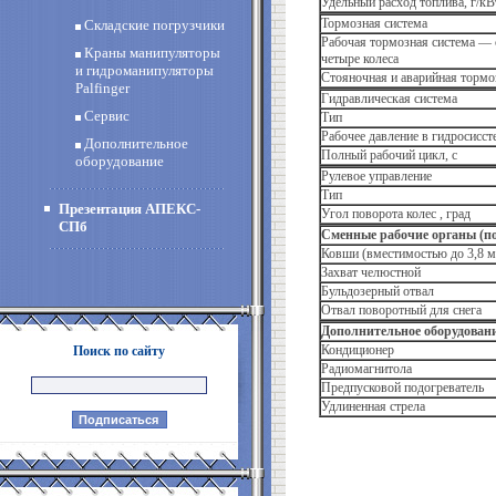
Удельный расход топлива, г/кВ
Тормозная система
Складские погрузчики
Рабочая тормозная система — 
Краны манипуляторы
четыре колеса
и гидроманипуляторы
Cтояночная и аварийная торм
Palfinger
Гидравлическая система
Сервис
Тип
Рабочее давление в гидросисс
Дополнительное
Полный рабочий цикл, с
оборудование
Рулевое управление
Тип
Презентация АПЕКС-
Угол поворота колес , град
СПб
Сменные рабочие органы (по
Ковши (вместимостью до 3,8 м.
Захват челюстной
Бульдозерный отвал
Отвал поворотный для снега
Дополнительное оборудовани
Кондиционер
Поиск по сайту
Радиомагнитола
Предпусковой подогреватель
Удлиненная стрела