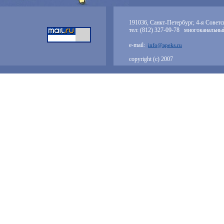
191036, Санкт-Петербург, 4-я Советск
тел: (812) 327-09-78 многоканальны
e-mail:
info@apeks.ru
copyright (с) 2007