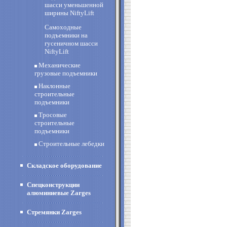
шасси уменьшенной
ширины NiftyLift
Самоходные
подъемники на
гусеничном шасси
NiftyLift
Механические
грузовые подъемники
Наклонные
строительные
подъемники
Тросовые
строительные
подъемники
Строительные лебедки
Складское оборудование
Спецконструкции
алюминиевые Zarges
Стремянки Zarges