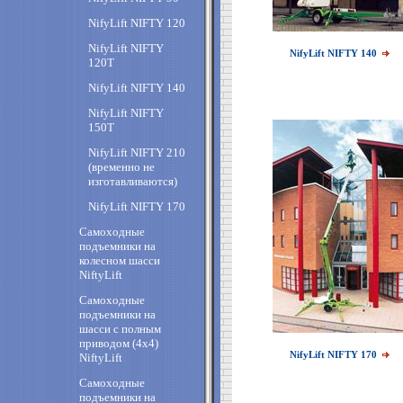
NifyLift NIFTY 120
NifyLift NIFTY
NifyLift NIFTY 140
120T
NifyLift NIFTY 140
NifyLift NIFTY
150T
NifyLift NIFTY 210
(временно не
изготавливаются)
NifyLift NIFTY 170
Самоходные
подъемники на
колесном шасси
NiftyLift
Самоходные
подъемники на
шасси с полным
приводом (4х4)
NifyLift NIFTY 170
NiftyLift
Самоходные
подъемники на