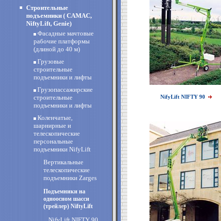
Строительные
подъемники ( CAMAC,
NiftyLift, Genie)
Фасадные мачтовые
рабочие платформы
(длиной до 40 м)
Грузовые
строительные
подъемники и лифты
Грузопассажирские
строительные
NifyLift NIFTY 90
подъемники и лифты
Коленчатые,
шарнирные и
телескопические
персональные
подъемники NifyLift
Вертикальные
телескопические
подъемники Zarges
Подъемники на
одноосном шасси
(трейлер) NiftyLift
NifyLift NIFTY 90