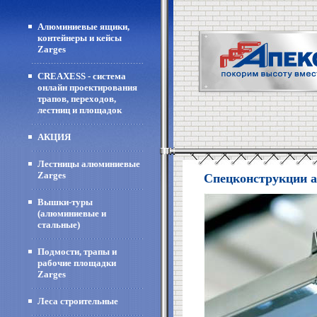
Алюминиевые ящики,
контейнеры и кейсы
Zarges
CREAXESS - система
онлайн проектирования
трапов, переходов,
лестниц и площадок
АКЦИЯ
Лестницы алюминиевые
Zarges
Спецконструкции 
Вышки-туры
(алюминиевые и
стальные)
Подмости, трапы и
рабочие площадки
Zarges
Леса строительные