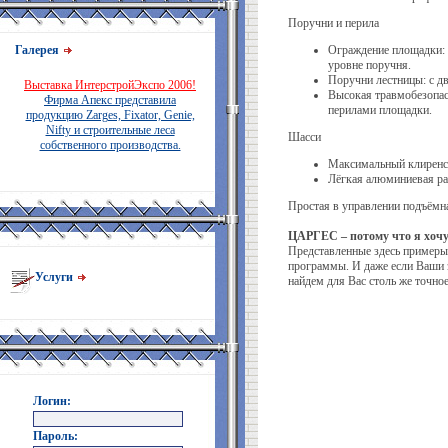
Поручни и перила
Галерея
Ограждение площадки: 
уровне поручня.
Поручни лестницы: с д
Выставка ИнтерстройЭкспо 2006!
Высокая травмобезопас
Фирма Апекс представила
перилами площадки.
продукцию Zarges, Fixator, Genie,
Nifty и строительные леса
Шасси
собственного производства.
Максимальный клиренс
Лёгкая алюминиевая рам
Простая в управлении подъёмн
ЦАРГЕС – потому что я хочу
Представленные здесь примеры
программы. И даже если Ваши 
Услуги
найдем для Вас столь же точное
Логин:
Пароль: