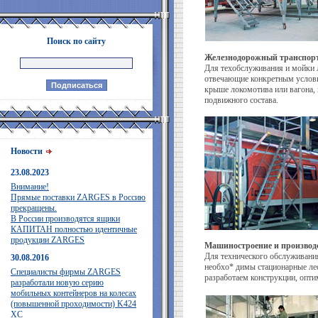
Поиск по сайту
Железнодорожный транспор
Для техобслуживания и мойки 
отвечающие конкретным услови
крыше локомотива или вагона,
подвижного состава.
Новости
23.08.2023
Внимание!
Прямые поставки ZARGES в Россию
прекращены.
В России производятся ящики
КАПИТАН полностью идентичные
продукции ZARGES
Машиностроение и производ
Для технического обслуживани
30.08.2016
необхо* димы стационарные лес
Специалисты фирмы ZARGES
разработаем конструкции, опт
разработали новую серию
мобильных контейнеров на колесах
(повышенной проходимости) K424
XC