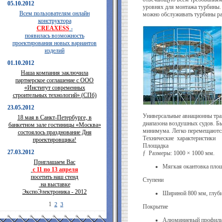
05.10.2012
уровнях для монтажа турбины.
Всем пользователям онлайн
можно обслуживать турбины р
конструктора
CREAXESS
-
появилась возможность
проектирования новых вариантов
изделий
01.10.2012
Наша компания заключила
партнерское соглашение с ООО
«Институт современных
строительных технологий» (СПб)
23.05.2012
Универсальные авиационны тр
18 мая в Санкт-Петербурге, в
диапазона воздушных судов. Бы
банкетном зале гостиницы «Москва»
минимума. Легко перемещаютс
состоялось празднование Дня
Технические характеристики
проектировщика!
Площадка
27.03.2012
ƒ Размеры: 1000 × 1000 мм.
Приглашаем Вас
Мягкая окантовка площа
с 11 по 13 апреля
посетить наш стенд
Ступени
на выставке
ЭкспоЭлектроника - 2012
Шириной 800 мм, глуб
1
2
3
Покрытие
Алюминиевый профиль