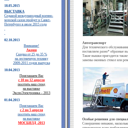
18.05.2015
ВЫСТАВКА
Седьмой международный военно-
морской салон пройдет в Санкт-
Петербурге в июле 2015 года
02.10.2013
Автотранспорт
Внимание!
Для технического обслуживания
Акция
поставляем разно* образные вы
Скидка от 25 до 35 %
Такие вышки пригодятся также 
на лестничную технику
замены оконных стекол или ре
2009-2011 годов выпуска
10.04.2013
Приглашаем Вас
с 10 по 12 апреля
посетить наш стенд
на выставке
ЭкспоЭлектроника – 2013
01.04.2013
Приглашаем Вас
с 2 по 5 апреля
посетить наш стенд
на выставке
Особые решения для специа
МОСБИЛД -2013
Совершенно неважно, насколько
отвечающую всем требованиям.