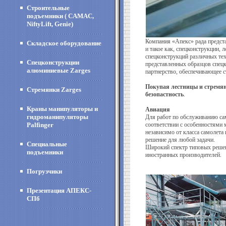
Строительные
подъемники ( CAMAC,
NiftyLift, Genie)
Компания «Апекс» рада предста
Складское оборудование
и такое как, спецконструкции,
спецконструкций различных тех
Спецконструкции
представленных образцов спецк
алюминиевые Zarges
партнерство, обеспечивающее с
Покупая лестницы и стремянк
Стремянки Zarges
безопастность
.
Краны манипуляторы и
Авиация
гидроманипуляторы
Для работ по обслуживанию са
Palfinger
соответствии с особенностями 
независимо от класса самолета
решение для любой задачи.
Специальные
Широкий спектр типовых решен
подъемники
иностранных производителей.
Погрузчики
Презентация АПЕКС-
СПб