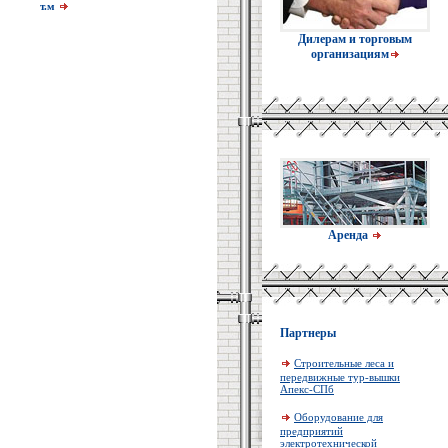
т.м
Дилерам и торговым
организациям
Аренда
Партнеры
Строительные леса и
передвижные тур-вышки
Апекс-СПб
Оборудование для
предприятий
электротехнической