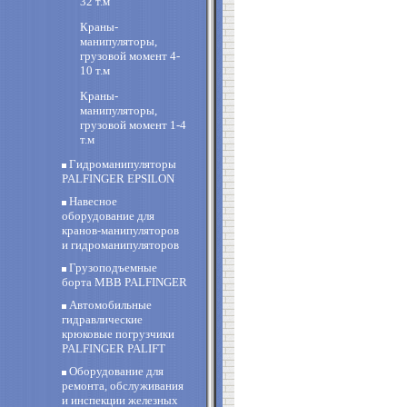
32 т.м
Краны-
манипуляторы,
грузовой момент 4-
10 т.м
Краны-
манипуляторы,
грузовой момент 1-4
т.м
Гидроманипуляторы
PALFINGER EPSILON
Навесное
оборудование для
кранов-манипуляторов
и гидроманипуляторов
Грузоподъемные
борта MBB PALFINGER
Автомобильные
гидравлические
крюковые погрузчики
PALFINGER PALIFT
Оборудование для
ремонта, обслуживания
и инспекции железных