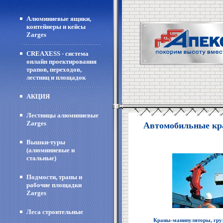
Алюминиевые ящики,
контейнеры и кейсы
Zarges
CREAXESS - система
онлайн проектирования
трапов, переходов,
лестниц и площадок
АКЦИЯ
Лестницы алюминиевые
Zarges
Автомобильные к
Вышки-туры
(алюминиевые и
стальные)
Подмости, трапы и
рабочие площадки
Zarges
Леса строительные
Краны-манипуляторы, груз