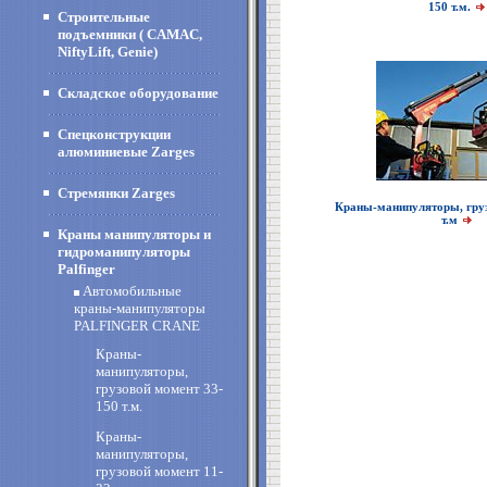
150 т.м.
Строительные
подъемники ( CAMAC,
NiftyLift, Genie)
Складское оборудование
Спецконструкции
алюминиевые Zarges
Стремянки Zarges
Краны-манипуляторы, груз
т.м
Краны манипуляторы и
гидроманипуляторы
Palfinger
Автомобильные
краны-манипуляторы
PALFINGER CRANE
Краны-
манипуляторы,
грузовой момент 33-
150 т.м.
Краны-
манипуляторы,
грузовой момент 11-