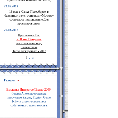
23.05.2012
18 мая в Санкт-Петербурге, в
банкетном зале гостиницы «Москва»
состоялось празднование Дня
проектировщика!
27.03.2012
Приглашаем Вас
с 11 по 13 апреля
посетить наш стенд
на выставке
ЭкспоЭлектроника - 2012
1
2
3
Галерея
Выставка ИнтерстройЭкспо 2006!
Фирма Апекс представила
продукцию Zarges, Fixator, Genie,
Nifty и строительные леса
собственного производства.