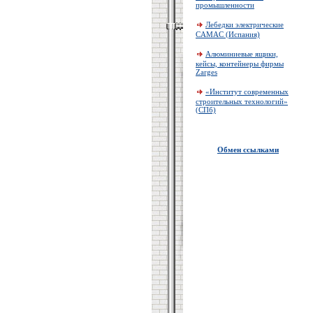
промышленности
Лебедки электрические
CAMAC (Испания)
Алюминиевые ящики,
кейсы, контейнеры фирмы
Zarges
«Институт современных
строительных технологий»
(СПб)
Обмен ссылками