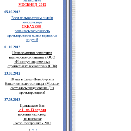
на выставке
МОСБИЛД -2013
05.10.2012
Всем пользователям онлайн
конструктора
CREAXESS
-
появилась возможность
проектирования новых вариантов
изделий
01.10.2012
Наша компания заключила
партнерское соглашение с ООО
«Институт современных
строительных технологий» (СПб)
23.05.2012
18 мая в Санкт-Петербурге, в
банкетном зале гостиницы «Москва»
состоялось празднование Дня
проектировщика!
27.03.2012
Приглашаем Вас
с 11 по 13 апреля
посетить наш стенд
на выставке
ЭкспоЭлектроника - 2012
1
2
3