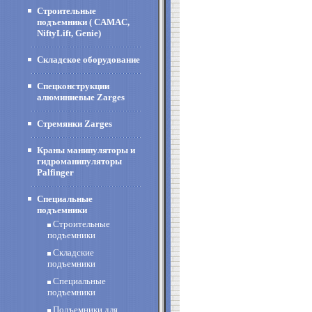
Строительные
подъемники ( CAMAC,
NiftyLift, Genie)
Складское оборудование
Спецконструкции
алюминиевые Zarges
Стремянки Zarges
Краны манипуляторы и
гидроманипуляторы
Palfinger
Специальные
подъемники
Строительные
подъемники
Складские
подъемники
Специальные
подъемники
Подъемники для