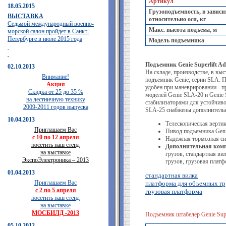
Артикул
18.05.2015
Грузоподъемность, в завис
ВЫСТАВКА
относительно оси, кг
Седьмой международный военно-
Макс. высота подъема, м
морской салон пройдет в Санкт-
Петербурге в июле 2015 года
Модель подъемника
Подъемник Genie Superlift Ad
02.10.2013
На складе, производстве, в в
Внимание!
подъемник Genie; серии SLA. 
Акция
удобен при маневрировании - 
Скидка от 25 до 35 %
моделей Genie SLA-20 и Geni
на лестничную технику
стабилизаторами для устойчив
2009-2011 годов выпуска
SLA-25 снабжены дополнительн
10.04.2013
Телескопическая верти
Приглашаем Вас
Пивод подъемника Genie
с 10 по 12 апреля
Надежная тормозная си
посетить наш стенд
Дополнительная ком
на выставке
грузов, стандартная ви
ЭкспоЭлектроника – 2013
грузов, грузовая платф
01.04.2013
стандартная вилка
Приглашаем Вас
платформа для объемных гр
с 2 по 5 апреля
грузовая платформа
посетить наш стенд
на выставке
МОСБИЛД -2013
Подъемник штабелер Genie Supe
05.10.2012