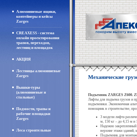
Алюминиевые ящики,
контейнеры и кейсы
Zarges
CREAXESS - система
онлайн проектирования
трапов, переходов,
лестниц и площадок
АКЦИЯ
Лестницы алюминиевые
Zarges
Механические груз
Вышки-туры
(алюминиевые и
Подъемник ZARGES Z600. Z
стальные)
Лифты для подъема грузов и п
подъемники. Экономичная альт
Подмости, трапы и
помощник в строительстве, пр
рабочие площадки
3 модели лифта различн
Zarges
м, 150 кг – до 4,15 м и 
Надежно закрепленный 
Леса строительные
верхние этажи зданий, ш
Подъемник для монтажн