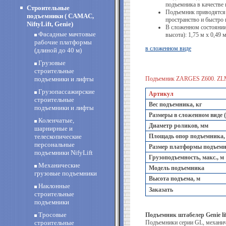
подъемника в качестве
Строительные
Подъемник приводятся 
подъемники ( CAMAC,
пространство и быстро 
NiftyLift, Genie)
В сложенном состоянии
Фасадные мачтовые
высота): 1,75 м х 0,49 м
рабочие платформы
в сложенном виде
(длиной до 40 м)
Грузовые
строительные
подъемники и лифты
Подъемник ZARGES Z600. ZL
Грузопассажирские
Артикул
строительные
Вес подъемника, кг
подъемники и лифты
Размеры в сложенном виде 
Коленчатые,
Диаметр роликов, мм
шарнирные и
телескопические
Площадь опор подъемника,
персональные
Размер платформы подъемн
подъемники NifyLift
Грузоподъемность, макс., м
Механические
Модель подъемника
грузовые подъемники
Высота подъема, м
Наклонные
Заказать
строительные
подъемники
Тросовые
Подъемник штабелер Genie li
строительные
Подъемники серии GL, механич