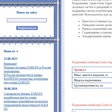
Подъемники серии Genie Super
звуковых систем и декораций с
поддержки связки осветительн
Поиск по сайту
зрителей. Используются для п
Простота установки по
Уникально малые разме
Привод подъемника име
Стационарная установк
Анодированная чёрная т
Новости
23.08.2023
Подъемник штабелер Genie Sup
Внимание!
Прямые поставки ZARGES в Россию
Артикул
прекращены.
В России производятся ящики
Макс. высота подъема, м
КАПИТАН полностью идентичные
Модель подъемника
продукции ZARGES
Грузоподъемность, кг
30.08.2016
Специалисты фирмы ZARGES
разработали новую серию
мобильных контейнеров на колесах
(повышенной проходимости) K424
Подъемник (штабелер) Genie Sup
XC