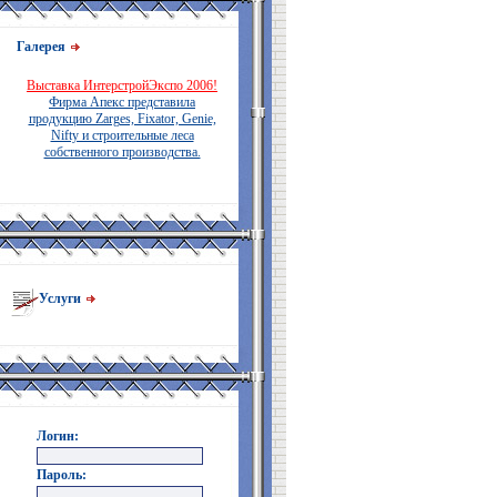
Галерея
Выставка ИнтерстройЭкспо 2006!
Фирма Апекс представила
продукцию Zarges, Fixator, Genie,
Nifty и строительные леса
собственного производства.
Услуги
Логин:
Пароль: