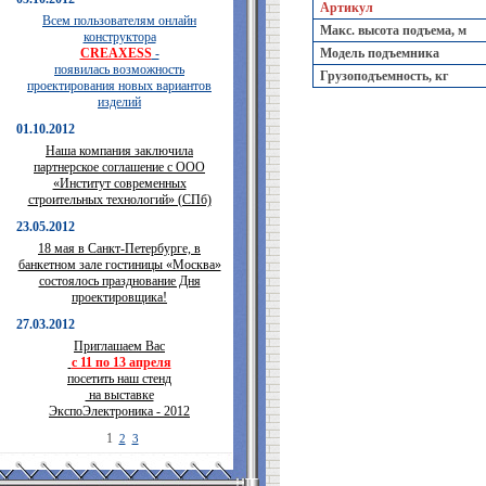
Артикул
Всем пользователям онлайн
Макс. высота подъема, м
конструктора
CREAXESS
-
Модель подъемника
появилась возможность
Грузоподъемность, кг
проектирования новых вариантов
изделий
01.10.2012
Наша компания заключила
партнерское соглашение с ООО
«Институт современных
строительных технологий» (СПб)
23.05.2012
18 мая в Санкт-Петербурге, в
банкетном зале гостиницы «Москва»
состоялось празднование Дня
проектировщика!
27.03.2012
Приглашаем Вас
с 11 по 13 апреля
посетить наш стенд
на выставке
ЭкспоЭлектроника - 2012
1
2
3