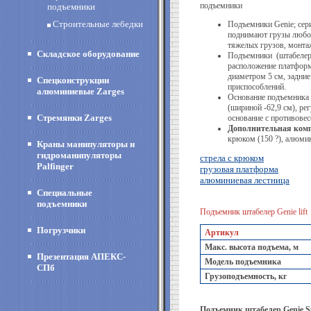
подъемники
подъемники
Строительные лебедки
Подъемники Genie; сери
поднимают грузы любог
тяжелых грузов, монтаж
Складское оборудование
Подъемники (штабелер
расположение платформ
диаметром 5 см, задние
Спецконструкции
приспособлений.
алюминиевые Zarges
Основание подъемника 
(шириной -62,9 см), ре
Стремянки Zarges
основание с противовес
Дополнительная ком
крюком (150 ?), алюмин
Краны манипуляторы и
гидроманипуляторы
стрела с крюком
Palfinger
грузовая платформа
алюминиевая лестница
Специальные
подъемники
Подъемник штабелер Genie lift
Погрузчики
Артикул
Макс. высота подъема, м
Презентация АПЕКС-
Модель подъемника
СПб
Грузоподъемность, кг
Подъемник штабелер Genie S