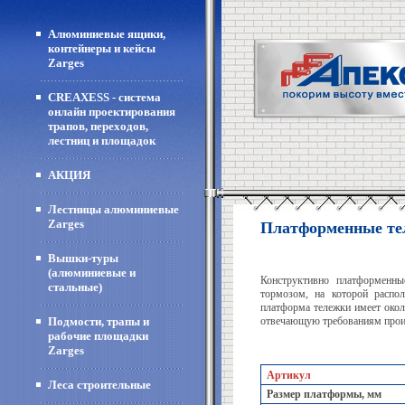
Алюминиевые ящики,
контейнеры и кейсы
Zarges
CREAXESS - система
онлайн проектирования
трапов, переходов,
лестниц и площадок
АКЦИЯ
Лестницы алюминиевые
Zarges
Платформенные те
Вышки-туры
(алюминиевые и
Конструктивно платформенны
стальные)
тормозом, на которой расп
платформа тележки имеет окол
Подмости, трапы и
отвечающую требованиям произ
рабочие площадки
Zarges
Артикул
Леса строительные
Размер платформы, мм