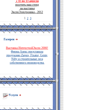
с 11 по 13 апреля
посетить наш стенд
на выставке
ЭкспоЭлектроника - 2012
1
2
3
Галерея
Выставка ИнтерстройЭкспо 2006!
Фирма Апекс представила
продукцию Zarges, Fixator, Genie,
Nifty и строительные леса
собственного производства.
Услуги