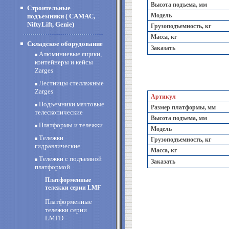
Высота подъема, мм
Строительные
Модель
подъемники ( CAMAC,
NiftyLift, Genie)
Грузоподъемность, кг
Масса, кг
Складское оборудование
Заказать
Алюминиевые ящики,
контейнеры и кейсы
Zarges
Лестницы стеллажные
Zarges
Артикул
Подъемники мачтовые
Размер платформы, мм
телескопические
Высота подъема, мм
Платформы и тележки
Модель
Тележки
Грузоподъемность, кг
гидравлические
Масса, кг
Тележки с подъемной
Заказать
платформой
Платформенные
тележки серии LMF
Платформенные
тележки серии
LMFD