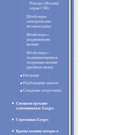
Pimespo (Италия)
cерии CSRi
Штабелеры
электрические
несамоходные
Штабелеры с
раздвижными
вилами
Штабелеры с
поднимающимися
опорными вилами
(двойные вилы)
Ричтраки
Подборщики заказов
Складские погрузчики
Спецконструкции
алюминиевые Zarges
Стремянки Zarges
Краны манипуляторы и