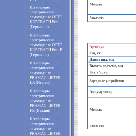
Модель
Штабелеры
электрические
самоходные OTTO
Заказать
KURTBACH Fest
(Германия)
Штабелеры
электрические
самоходные OTTO
Артикул
KURTBACH Fest-B
Г/п, кг.
(Германия)
Длина вил, мм
Штабелеры
Высота подъема, мм
электрические
Ост. г/п, кг.
самоходные
PRAMAC LIFTER
Зарядное устройство
LX (Италия)
Штабелеры
Аккумулятор
электрические
самоходные
PRAMAC LIFTER
Модель
FX (Италия)
Штабелеры
электрические
Заказать
самоходные
PRAMAC LIFTER