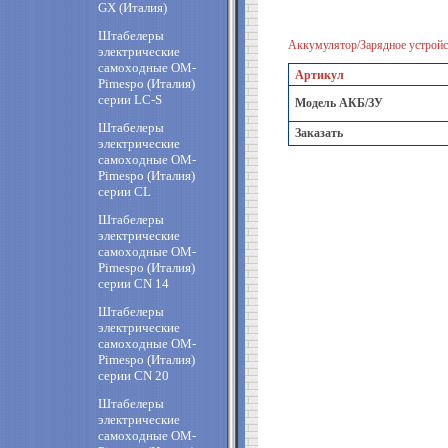
GX (Италия)
Штабелеры
Аккумулятор/Зарядное устройс
электрические
самоходные OM-
Артикул
Pimespo (Италия)
cерии LC-S
Модель АКБ/ЗУ
Штабелеры
Заказать
электрические
самоходные OM-
Pimespo (Италия)
cерии CL
Штабелеры
электрические
самоходные OM-
Pimespo (Италия)
cерии CN 14
Штабелеры
электрические
самоходные OM-
Pimespo (Италия)
cерии CN 20
Штабелеры
электрические
самоходные OM-