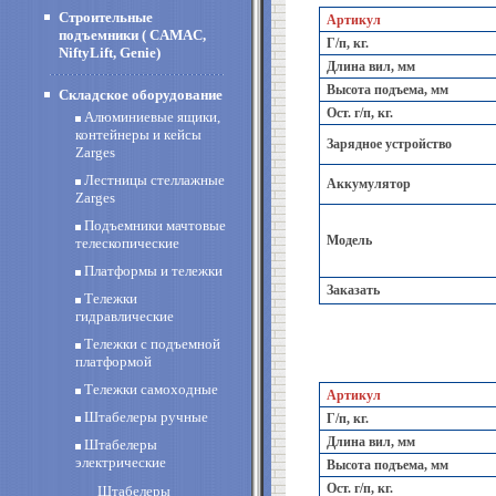
Строительные
Артикул
подъемники ( CAMAC,
Г/п, кг.
NiftyLift, Genie)
Длина вил, мм
Высота подъема, мм
Складское оборудование
Ост. г/п, кг.
Алюминиевые ящики,
контейнеры и кейсы
Зарядное устройство
Zarges
Лестницы стеллажные
Аккумулятор
Zarges
Подъемники мачтовые
Модель
телескопические
Платформы и тележки
Заказать
Тележки
гидравлические
Тележки с подъемной
платформой
Тележки самоходные
Артикул
Штабелеры ручные
Г/п, кг.
Длина вил, мм
Штабелеры
электрические
Высота подъема, мм
Ост. г/п, кг.
Штабелеры