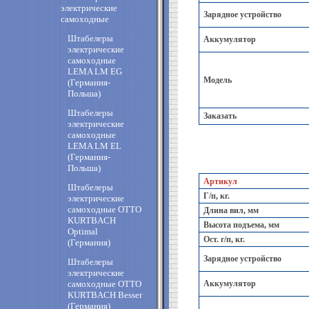
электрические
Зарядное устройство
самоходные
Штабелеры
Аккумулятор
электрические
самоходные
LEMA LM EG
Модель
(Германия-
Польша)
Штабелеры
Заказать
электрические
самоходные
LEMA LM EL
(Германия-
Польша)
Артикул
Штабелеры
Г/п, кг.
электрические
самоходные OTTO
Длина вил, мм
KURTBACH
Высота подъема, мм
Optimal
Ост. г/п, кг.
(Германия)
Зарядное устройство
Штабелеры
электрические
самоходные OTTO
Аккумулятор
KURTBACH Besser
(Германия)