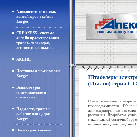
Алюминиевые ящики,
контейнеры и кейсы
Zarges
CREAXESS - система
онлайн проектирования
трапов, переходов,
лестниц и площадок
АКЦИЯ
Лестницы алюминиевые
Zarges
Штабелеры электр
(Италия) cерии CT
Вышки-туры
(алюминиевые и
стальные)
Новое поколение электриче
грузоподъемностью 1400 кг и 
Подмости, трапы и
для оператора, что позволя
рабочие площадки
расстояния. Проработка услов
Zarges
максимальной остаточной груз
наличии свободного хода вил 1
Леса строительные