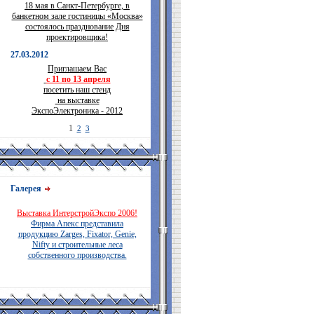
18 мая в Санкт-Петербурге, в
банкетном зале гостиницы «Москва»
состоялось празднование Дня
проектировщика!
27.03.2012
Приглашаем Вас
с 11 по 13 апреля
посетить наш стенд
на выставке
ЭкспоЭлектроника - 2012
1
2
3
Галерея
Выставка ИнтерстройЭкспо 2006!
Фирма Апекс представила
продукцию Zarges, Fixator, Genie,
Nifty и строительные леса
собственного производства.