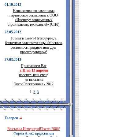
01.10.2012
Наша компания заключила
партнерское соглашение с ООО
«Институт современных
строительных технологий» (СПб)
23.05.2012
18 мая в Санкт-Петербурге, в
банкетном зале гостиницы «Москва»
состоялось празднование Дня
проектировщика!
27.03.2012
Приглашаем Вас
с 11 по 13 апреля
посетить наш стенд
на выставке
ЭкспоЭлектроника - 2012
1
2
3
Галерея
Выставка ИнтерстройЭкспо 2006!
Фирма Апекс представила