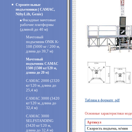
Строительные
подъемники ( CAMAC,
NiftyLift, Genie)
Фасадные мачтовые
рабочие платформы
(длиной до 40 м)
Мачтовый
подъемник ONIK K-
108 (5000 кг / 200 м,
длина до 39,7 м)
Мачтовый
подъемник CAMAC
1500 (1500 кг/120 м,
длина до 20 м)
CAMAC 2000 (2320
кг/120 м, длина до
25,4 м)
CAMAC 3000 (3420
Таблица в формате .pdf
кг/120 м, длина до
32,4 м)
Основные характеристики мо
CAMAC 3000
SELFSTANDING
Артикул
(3420 кг/120 м,
Скорость подъема, м/мин
длина до 32,4 м)