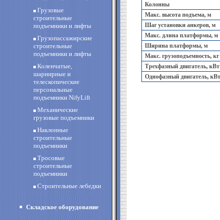
Колонны
Грузовые
Макс. высота подъема, м
строительные
Шаг установки анкеров, м
подъемники и лифты
Макс. длина платформы, м
Грузопассажирские
строительные
Ширина платформы, м
подъемники и лифты
Макс. грузоподъемность, кг
Коленчатые,
Трехфазный двигатель, кВт
шарнирные и
Однофазный двигатель, кВ
телескопические
персональные
подъемники NifyLift
Механические
грузовые подъемники
Наклонные
строительные
подъемники
Тросовые
строительные
подъемники
Строительные лебедки
Складское оборудование