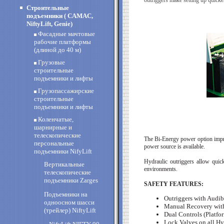
outriggers make setting up quicke
Строительные
подъемники ( CAMAC,
NiftyLift, Genie)
Фасадные мачтовые
рабочие платформы
(длиной до 40 м)
Грузовые
строительные
подъемники и лифты
Грузопассажирские
строительные
подъемники и лифты
Коленчатые,
шарнирные и
телескопические
The Bi-Energy power option impro
персональные
power source is available.
подъемники NifyLift
Hydraulic outriggers allow quic
Вертикальные
environments.
телескопические
подъемники Zarges
SAFETY FEATURES:
Подъемники на
Outriggers with Audib
одноосном шасси
Manual Recovery wi
(трейлер) NiftyLift
Dual Controls (Platfo
Lock Valves on all Hy