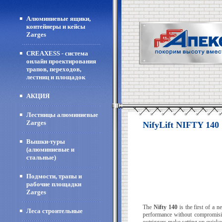
Алюминиевые ящики,
контейнеры и кейсы
Zarges
CREAXESS - система
онлайн проектирования
трапов, переходов,
лестниц и площадок
АКЦИЯ
Лестницы алюминиевые
Zarges
NifyLift NIFTY 140
Вышки-туры
(алюминиевые и
стальные)
Подмости, трапы и
рабочие площадки
Zarges
The
Nifty 140
is the first of a 
Леса строительные
performance without compromising