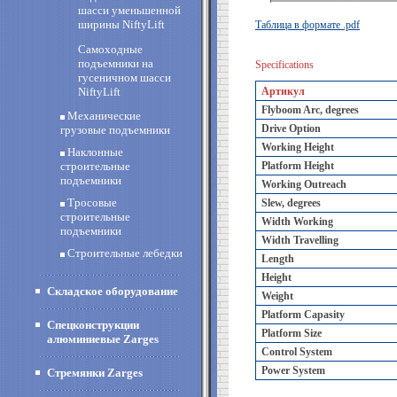
шасси уменьшенной
ширины NiftyLift
Таблица в формате .pdf
Самоходные
подъемники на
Specifications
гусеничном шасси
NiftyLift
Артикул
Flyboom Arc, degrees
Механические
Drive Option
грузовые подъемники
Working Height
Наклонные
строительные
Platform Height
подъемники
Working Outreach
Тросовые
Slew, degrees
строительные
Width Working
подъемники
Width Travelling
Строительные лебедки
Length
Height
Складское оборудование
Weight
Platform Capasity
Спецконструкции
Platform Size
алюминиевые Zarges
Control System
Power System
Стремянки Zarges