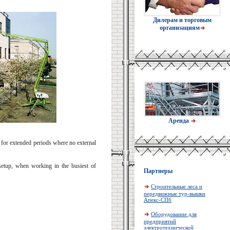
Дилерам и торговым
организациям
Аренда
 for extended periods where no external
 setup, when working in the busiest of
Партнеры
Строительные леса и
передвижные тур-вышки
Апекс-СПб
Оборудование для
предприятий
электротехнической