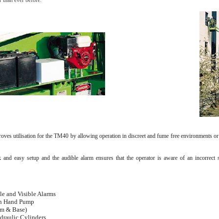
r than ever before.
ves utilisation for the TM40 by allowing operation in discreet and fume free environments or
k and easy setup and the audible alarm ensures that the operator is aware of an incorrect
le and Visible Alarms
th Hand Pump
rm & Base)
draulic Cylinders