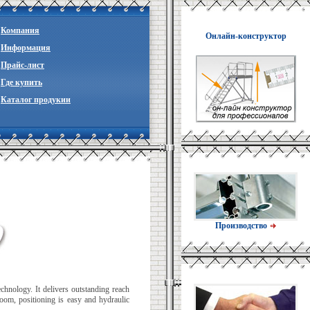
Компания
Онлайн-конструктор
Информация
Прайc-лист
Где купить
Каталог продукии
Производство
chnology. It delivers outstanding reach
boom, positioning is easy and hydraulic