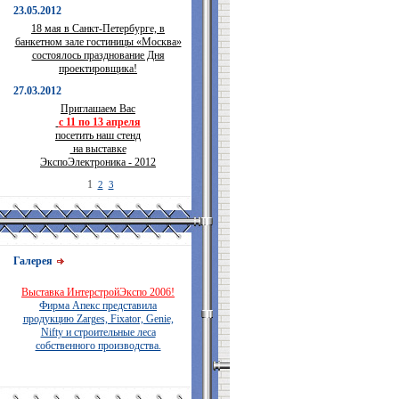
23.05.2012
18 мая в Санкт-Петербурге, в
банкетном зале гостиницы «Москва»
состоялось празднование Дня
проектировщика!
27.03.2012
Приглашаем Вас
с 11 по 13 апреля
посетить наш стенд
на выставке
ЭкспоЭлектроника - 2012
1
2
3
Галерея
Выставка ИнтерстройЭкспо 2006!
Фирма Апекс представила
продукцию Zarges, Fixator, Genie,
Nifty и строительные леса
собственного производства.