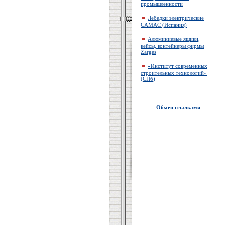
промышленности
Лебедки электрические
CAMAC (Испания)
Алюминиевые ящики,
кейсы, контейнеры фирмы
Zarges
«Институт современных
строительных технологий»
(СПб)
Обмен ссылками