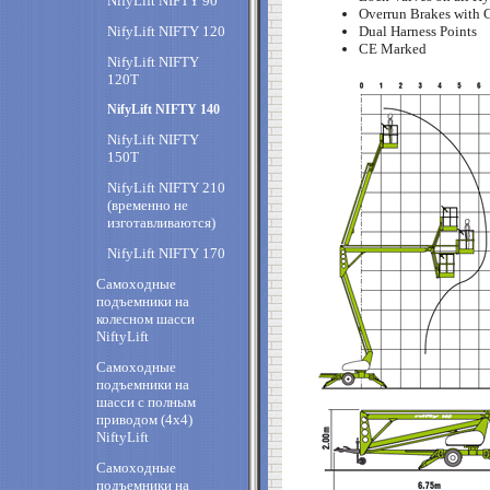
NifyLift NIFTY 90
Overrun Brakes with 
NifyLift NIFTY 120
Dual Harness Points
CE Marked
NifyLift NIFTY
120T
NifyLift NIFTY 140
NifyLift NIFTY
150T
NifyLift NIFTY 210
(временно не
изготавливаются)
NifyLift NIFTY 170
Самоходные
подъемники на
колесном шасси
NiftyLift
Самоходные
подъемники на
шасси с полным
приводом (4х4)
NiftyLift
Самоходные
подъемники на