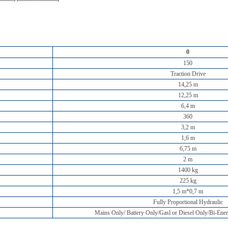
0
150
Traction Drive
14,25 m
12,25 m
6,4 m
360
3,2 m
1,6 m
6,75 m
2 m
1400 kg
225 kg
1,5 m*0,7 m
Fully Proportional Hydraulic
Mains Only/ Battery Only/Gasl or Diesel Only/Bi-Ener