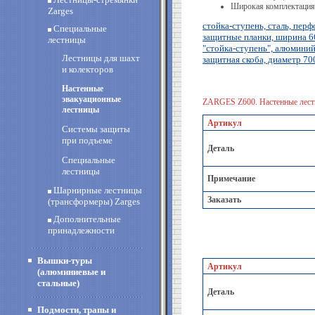
Широкая комплектация 
Zarges
стойка-ступень, сталь, пер
Специальные
защитные планки, ширина 6
лестницы
"стойка-ступень", алюминий
Лестницы для шахт
защитная скоба, диаметр 70
и колекторов
Настенные
эвакуационные
ZARGES Z600. Настенные лест
лестницы
Артикул
Системы защиты
при подъеме
Деталь
Специальные
лестницы
Примечание
Шарнирные лестницы
Заказать
(трансформеры) Zarges
Дополнительные
принадлежности
Вышки-туры
Артикул
(алюминиевые и
стальные)
Деталь
Подмости, трапы и