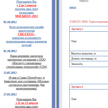
запросу.
Приглашаем Вас
с 2 по 5 апреля
анкер
посетить наш стенд
на выставке
МОСБИЛД -2013
ZARGES Z600. Односекционные
05.10.2012
Всем пользователям онлайн
Артикул
конструктора
CREAXESS
-
появилась возможность
Тип
проектирования новых вариантов
изделий
01.10.2012
Высота подъема, м
Наша компания заключила
Длина лестницы, м
партнерское соглашение с ООО
«Институт современных
Заказать
строительных технологий» (СПб)
23.05.2012
18 мая в Санкт-Петербурге, в
банкетном зале гостиницы «Москва»
состоялось празднование Дня
Артикул
проектировщика!
27.03.2012
Тип
Приглашаем Вас
с 11 по 13 апреля
посетить наш стенд