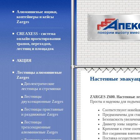
Алюминиевые ящики,
контейнеры и кейсы
Zarges
CREAXESS - система
онлайн проектирования
трапов, переходов,
лестниц и площадок
АКЦИЯ
Лестницы алюминиевые
Zarges
Настенные эвакуа
Диэлектрические
лестницы и стремянки
Лестницы
ZARGES Z600. Настенные ле
двухсекционные Zarges
Просты и надежны для подъема
Лестницы приставные
Соответствуют новейш
и раздвижные Zarges
Предназначены для стац
Безопасность увеличен
Лестницы
Диаметр зоны защиты –
трехсекционные
Крепление к стене соо
алюминиевые Zarges
Все соединения винтов
Поставка осуществляет
Лестницы-стремянки