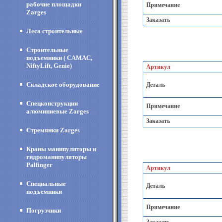
рабочие площадки
Примечание
Zarges
Заказать
Леса строительные
Строительные
подъемники ( CAMAC,
NiftyLift, Genie)
Артикул
Складское оборудование
Деталь
Спецконструкции
Примечание
алюминиевые Zarges
Заказать
Стремянки Zarges
Краны манипуляторы и
гидроманипуляторы
Palfinger
Артикул
Специальные
Деталь
подъемники
Примечание
Погрузчики