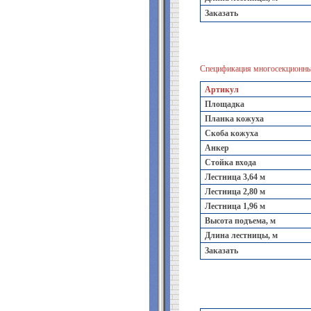
Заказать
Спецификация многосекционных
Артикул
Площадка
Планка кожуха
Скоба кожуха
Анкер
Стойка входа
Лестница 3,64 м
Лестница 2,80 м
Лестница 1,96 м
Высота подъема, м
Длина лестницы, м
Заказать