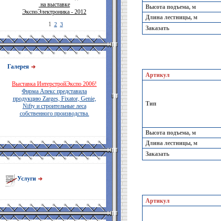
на выставке
Высота подъема, м
ЭкспоЭлектроника - 2012
Длина лестницы, м
1
2
3
Заказать
Галерея
Артикул
Выставка ИнтерстройЭкспо 2006!
Фирма Апекс представила
продукцию Zarges, Fixator, Genie,
Тип
Nifty и строительные леса
собственного производства.
Высота подъема, м
Длина лестницы, м
Заказать
Услуги
Артикул