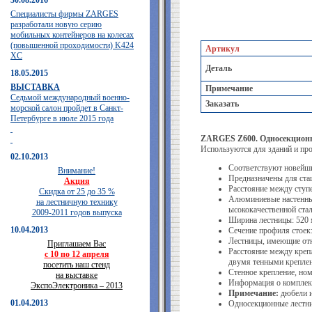
30.08.2016
Специалисты фирмы ZARGES
разработали новую серию
мобильных контейнеров на колесах
(повышенной проходимости) K424
Артикул
XC
Деталь
18.05.2015
ВЫСТАВКА
Примечание
Седьмой международный военно-
Заказать
морской салон пройдет в Санкт-
Петербурге в июле 2015 года
ZARGES Z600. Односекционн
Используются для зданий и пр
02.10.2013
Cоответствуют новейш
Внимание!
Предназначены для стац
Акция
Расстояние между ступ
Скидка от 25 до 35 %
Алюминиевые настенные
на лестничную технику
ысококачественной ста
2009-2011 годов выпуска
Ширина лестницы: 520 
10.04.2013
Сечение профиля стоек:
Лестницы, имеющие отк
Приглашаем Вас
Расстояние между крепл
с 10 по 12 апреля
двумя тенными крепле
посетить наш стенд
Стенное крепление, ном
на выставке
Информация о комплек
ЭкспоЭлектроника – 2013
Примечание:
дюбели и
01.04.2013
Односекционные лестниц