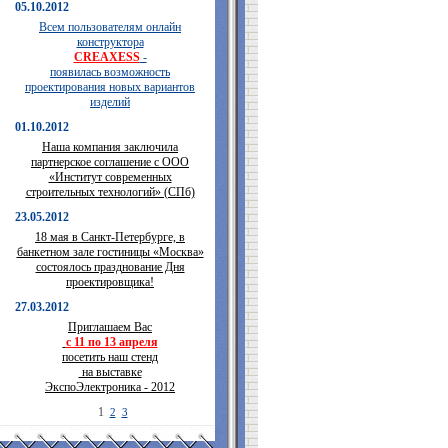
05.10.2012
Всем пользователям онлайн
конструктора
CREAXESS
-
появилась возможность
проектирования новых вариантов
изделий
01.10.2012
Наша компания заключила
партнерское соглашение с ООО
«Институт современных
строительных технологий» (СПб)
23.05.2012
18 мая в Санкт-Петербурге, в
банкетном зале гостиницы «Москва»
состоялось празднование Дня
проектировщика!
27.03.2012
Приглашаем Вас
с 11 по 13 апреля
посетить наш стенд
на выставке
ЭкспоЭлектроника - 2012
1
2
3