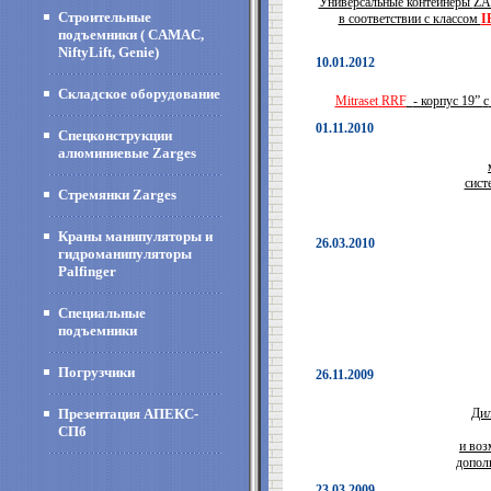
Универсальные контейнеры
ZA
Строительные
в соответствии с классом
I
подъемники ( CAMAC,
NiftyLift, Genie)
10.01.2012
Складское оборудование
Mitraset
RRF
- корпус 19”
c
01.11.2010
Спецконструкции
алюминиевые Zarges
сист
Стремянки Zarges
Краны манипуляторы и
26.03.2010
гидроманипуляторы
Palfinger
Специальные
подъемники
Погрузчики
26.11.2009
Презентация АПЕКС-
Дил
СПб
и воз
допол
23.03.2009