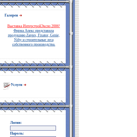
Галерея
Выставка ИнтерстройЭкспо 2006!
Фирма Апекс представила
продукцию Zarges, Fixator, Genie,
Nifty и строительные леса
собственного производства.
Услуги
Логин:
Пароль: