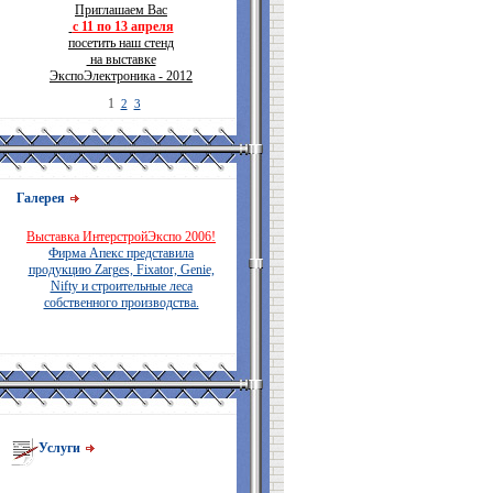
Приглашаем Вас
с 11 по 13 апреля
посетить наш стенд
на выставке
ЭкспоЭлектроника - 2012
1
2
3
Галерея
Выставка ИнтерстройЭкспо 2006!
Фирма Апекс представила
продукцию Zarges, Fixator, Genie,
Nifty и строительные леса
собственного производства.
Услуги