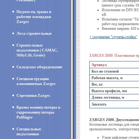
Лестницы сертифициров
(имеют срок службы 10 
Исполнение по DIN IEC
Подмости, трапы и
кВ.
рабочие площадки
Испытаны согласно “Те
Zarges
работ под напряжением 
Внешняя ширина: 420 м
Леса строительные
+ соединение "ступень-стойка"
Строительные
подъемники ( CAMAC,
NiftyLift, Genie)
ZARGES Z600. Пластиковые пр
Артикул
Складское оборудование
Кол-во ступеней
Рабочая высота, м
Спецконструкции
алюминиевые Zarges
Вес, кг
Высота профиля, мм
Стремянки Zarges
Длина лестницы, м
Заказать
Краны манипуляторы и
гидроманипуляторы
Palfinger
ZARGES Z600. Двухсекционн
Безопасные лестницы для спец
Специальные
промышленность, электростанци
подъемники
Узкие рифленые ступен