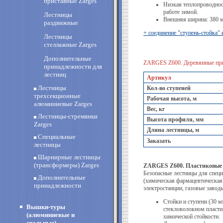
приставные Zarges
Низкая теплопроводнос
работе зимой.
Лестницы
Внешняя ширина: 380 
раздвижные
+ соединение "ступень-стойка"
Лестницы
стеллажные Zarges
Дополнительные
ZARGES Z600. Деревянные при
принадлежности для
лестниц
Артикул
Лестницы
Кол-во ступеней
трехсекционные
Рабочая высота, м
алюминиевые Zarges
Вес, кг
Лестницы-стремянки
Высота профиля, мм
Zarges
Длина лестницы, м
Специальные
Заказать
лестницы
Шарнирные лестницы
(трансформеры) Zarges
ZARGES Z600. Пластиковые 
Безопасные лестницы для спец
Дополнительные
(химическая фармацевтическа
принадлежности
электростанции, газовые завод
Стойки и ступени (30 м
Вышки-туры
стекловолокном пласти
(алюминиевые и
химической стойкости.
стальные)