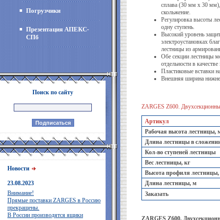
сплава (30 мм х 30 мм
Погрузчики
скольжение.
Регулировка высоты ле
одну ступень.
Презентация АПЕКС-
Высокий уровень защит
СПб
электроустановках бл
лестницы из армирован
Обе секции лестницы м
отдельности в качестве
Пластиковые вставки на
Внешняя ширина нижне
Поиск по сайту
ZARGES Z600. Двухсекционные
Артикул
Рабочая высота лестницы, 
Длина лестницы в сложении
Кол-во ступеней лестницы
Вес лестницы, кг
Новости
Высота профиля лестницы,
23.08.2023
Длина лестницы, м
Внимание!
Заказать
Прямые поставки ZARGES в Россию
прекращены.
В России производятся ящики
ZARGES Z600. Двухсекционн