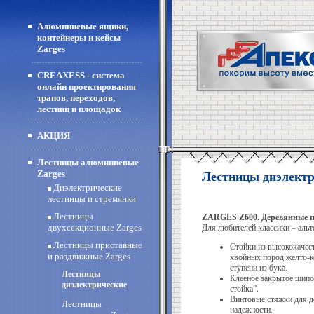
Алюминиевые ящики,
контейнеры и кейсы
Zarges
CREAXESS - система
онлайн проектирования
трапов, переходов,
лестниц и площадок
АКЦИЯ
Лестницы алюминиевые
Zarges
Лестницы диэлектр
Диэлектрические
лестницы и стремянки
Лестницы
ZARGES Z600. Деревянные п
двухсекционные Zarges
Для любителей классики – альте
Лестницы приставные
Стойки из высококачес
и раздвижные Zarges
хвойных пород желто-к
ступени из бука.
Лестницы
Клееное закрытое шипо
диэлектрические
стойка”.
Винтовые стяжки для д
Лестницы
надежности.