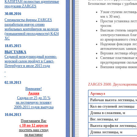
КАПИТАН полностью идентичные
Безопасные лестницы с удобны
продукции ZARGES
Узкие ступени лестниц
30.08.2016
мм х 30 мм).
Специалисты фирмы ZARGES
Простая установка лес
разработали новую серию
тросом.
мобильных контейнеров на колесах
Высокая степень защит
(повышенной проходимости) K424
электроустановках бл
XC
из армированного стек
Надежная фиксация ле
18.05.2015
автоматических замков
ВЫСТАВКА
Верхняя лестница обор
Седьмой международный военно-
Сменные пластиковые в
морской салон пройдет в Санкт-
предотвращения скольж
Петербурге в июле 2015 года
Внешняя ширина нижне
02.10.2013
ZARGES Z600. Двухсекционные
Внимание!
Акция
Артикул
Скидка от 25 до 35 %
Рабочая высота лестницы, 
на лестничную технику
Кол-во ступеней лестницы
2009-2011 годов выпуска
Длина в сложении, м
10.04.2013
Вес лестницы, кг
Приглашаем Вас
с 10 по 12 апреля
Высота профиля лестницы,
посетить наш стенд
Длина лестницы, м
на выставке