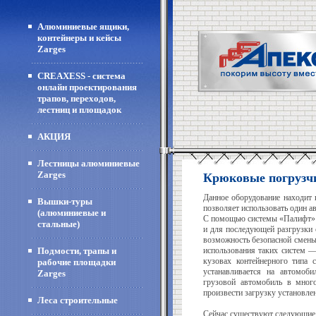
Алюминиевые ящики,
контейнеры и кейсы
Zarges
CREAXESS - система
онлайн проектирования
трапов, переходов,
лестниц и площадок
АКЦИЯ
Лестницы алюминиевые
Zarges
Крюковые погруз
Данное оборудование находит 
Вышки-туры
позволяет использовать один а
(алюминиевые и
С помощью системы «Палифт» В
стальные)
и для последующей разгрузки
возможность безопасной смены 
Подмости, трапы и
использования таких систем 
кузовах контейнерного типа
рабочие площадки
устанавливается на автомоб
Zarges
грузовой автомобиль в много
произвести загрузку установле
Леса строительные
Сейчас существуют следующие 