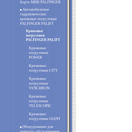
борта MBB PALFINGER
Автомобильные
гидравлические
крюковые погрузчики
PALFINGER PALIFT
Крюковые
погрузчики
PALFINGER PALIFT
Крюковые
погрузчики
POWER
Крюковые
погрузчики CITY
Крюковые
погрузчики
SYNCHRON
Крюковые
погрузчики
TELESCOPIC
Крюковые
погрузчики GIANT
Оборудование для
ремонта, обслуживания