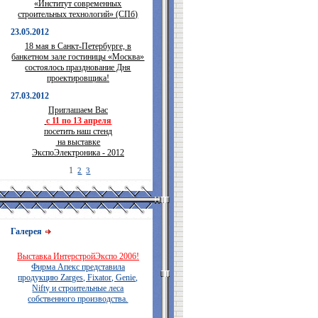
«Институт современных
строительных технологий» (СПб)
23.05.2012
18 мая в Санкт-Петербурге, в
банкетном зале гостиницы «Москва»
состоялось празднование Дня
проектировщика!
27.03.2012
Приглашаем Вас
с 11 по 13 апреля
посетить наш стенд
на выставке
ЭкспоЭлектроника - 2012
1
2
3
Галерея
Выставка ИнтерстройЭкспо 2006!
Фирма Апекс представила
продукцию Zarges, Fixator, Genie,
Nifty и строительные леса
собственного производства.