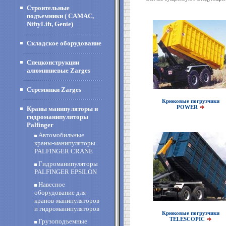
Строительные
подъемники ( CAMAC,
NiftyLift, Genie)
Складское оборудование
Спецконструкции
алюминиевые Zarges
Стремянки Zarges
Крюковые погрузчики
POWER
Краны манипуляторы и
гидроманипуляторы
Palfinger
Автомобильные
краны-манипуляторы
PALFINGER CRANE
Гидроманипуляторы
PALFINGER EPSILON
Навесное
оборудование для
кранов-манипуляторов
и гидроманипуляторов
Крюковые погрузчики
TELESCOPIC
Грузоподъемные