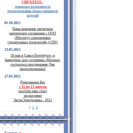
CREAXESS
-
появилась возможность
проектирования новых вариантов
изделий
01.10.2012
Наша компания заключила
партнерское соглашение с ООО
«Институт современных
строительных технологий» (СПб)
23.05.2012
18 мая в Санкт-Петербурге, в
банкетном зале гостиницы «Москва»
состоялось празднование Дня
проектировщика!
27.03.2012
Приглашаем Вас
с 11 по 13 апреля
посетить наш стенд
на выставке
ЭкспоЭлектроника - 2012
1
2
3