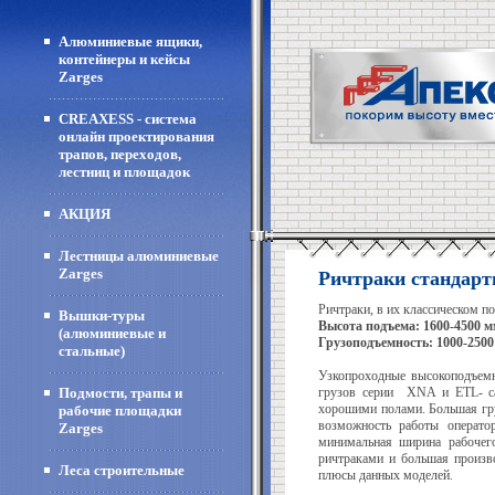
Алюминиевые ящики,
контейнеры и кейсы
Zarges
CREAXESS - система
онлайн проектирования
трапов, переходов,
лестниц и площадок
АКЦИЯ
Лестницы алюминиевые
Zarges
Ричтраки стандар
Ричтраки, в их классическом
Вышки-туры
Высота подъема: 1600-450
(алюминиевые и
Грузоподъемность: 1000-2500 
стальные)
Узкопроходные высокоподъемн
Подмости, трапы и
грузов серии XNA и ETL- с
хорошими полами. Большая гру
рабочие площадки
возможность работы операто
Zarges
минимальная ширина рабочег
ричтраками и большая произво
Леса строительные
плюсы данных моделей.