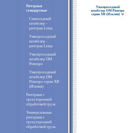
Ричтраки
Узкопроходный
стандартные
штабелер OM Pimespo
серия XR (Италия)
Самоходный
штабелер -
ричтрак Lema
Узкопроходный
штабелер -
ричтрак Lema
Узкопроходный
штабелер OM
Pimespo
Узкопроходный
штабелер OM
Pimespo серия XR
(Италия)
Ричтраки с
трехсторонней
обработкой груза
Универсальные
ричтраки с
трехсторонней
обработкой груза