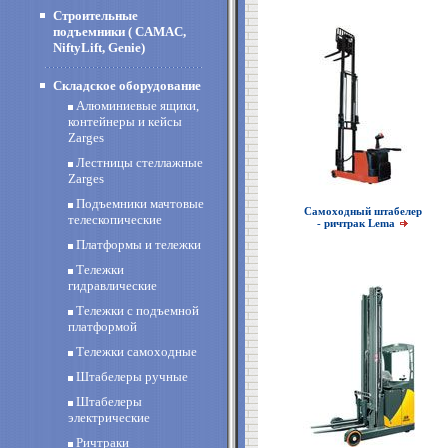
Строительные
подъемники ( CAMAC,
NiftyLift, Genie)
Складское оборудование
Алюминиевые ящики,
контейнеры и кейсы
Zarges
Лестницы стеллажные
Zarges
Подъемники мачтовые
Самоходный штабелер
телескопические
- ричтрак Lema
Платформы и тележки
Тележки
гидравлические
Тележки с подъемной
платформой
Тележки самоходные
Штабелеры ручные
Штабелеры
электрические
Ричтраки