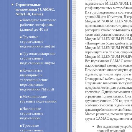
подъемников
MILLENNIUM
. 
Строительные
унифицированных мотор-блоко
подъемники ( CAMAC,
Их грузоподъемность соответст
NiftyLift, Genie)
длиной 30 или 60 метров. В се
Фасадные мачтовые
Модель
MINOR
MILLENNIU
рабочие платформы
применением соответствующих 
(длиной до 40 м)
распорной стойке пол-потолок 
лесам или устанавливаться на т
Грузовые
Модель
MILLENNIUM
PLUM
строительные
«Пионер», но более удобна и пр
подъемники и лифты
Модель
MILLENNIUM
PORTI
перемещать его от края опорной
Грузопассажирские
Модель
MILLENNIUM
POLIP
строительные
Все подъемники
CAMAC
оснащ
подъемники и лифты
исключающей самопроизвольное
Помимо этого они оснащены да
Коленчатые,
подъема, датчиком перегруза 
шарнирные и
Стандартный кабель пульта упр
телескопические
Отдельного внимания заслужив
персональные
предназначенная для установки
подъемники NifyLift
крепление. Однако возможная с
Механические
ограничена только лесами. Она 
грузоподъемность 200 кг, при э
грузовые подъемники
особенностью всей подъемной
Наклонные
цена/потребительские свойства
строительные
Малые размеры, высокая груз
подъемники
группа CAMAC представляет л
Тросовые
Все подъемные устройс
строительные
опорной пружиной,