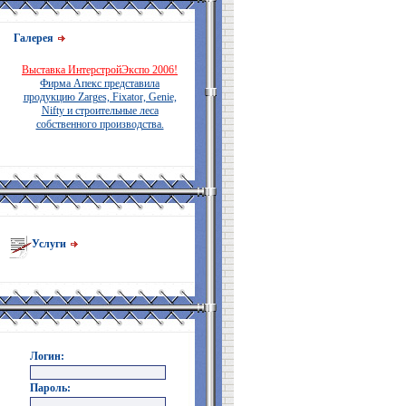
Галерея
Выставка ИнтерстройЭкспо 2006!
Фирма Апекс представила
продукцию Zarges, Fixator, Genie,
Nifty и строительные леса
собственного производства.
Услуги
Логин:
Пароль: