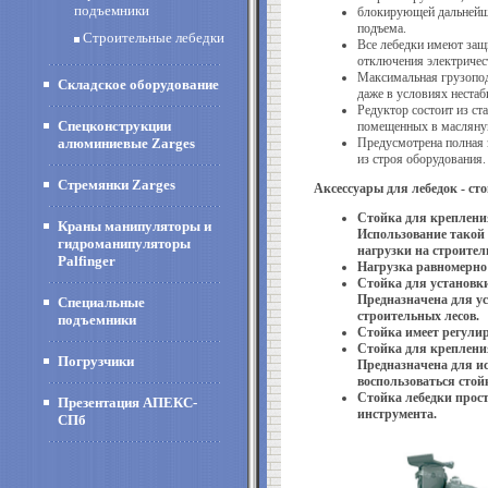
подъемники
блокирующей дальнейше
подъема.
Строительные лебедки
Все лебедки имеют защи
отключения электричес
Максимальная грузопо
Складское оборудование
даже в условиях
нестаб
Редуктор состоит из с
Спецконструкции
помещенных в масляную
алюминиевые Zarges
Предусмотрена полная 
из строя оборудования.
Стремянки Zarges
Аксессуары для лебедок - ст
Стойка для крепления
Краны манипуляторы и
Использование такой
гидроманипуляторы
нагрузки на строител
Palfinger
Нагрузка равномерно
Стойка для установк
Предназначена для ус
Специальные
строительных лесов.
подъемники
Стойка имеет регулиро
Стойка для креплени
Погрузчики
Предназначена для ис
воспользоваться стой
Стойка лебедки прост
Презентация АПЕКС-
инструмента.
СПб