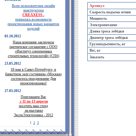
Всем пользователям онлайн
Артикул
конструктора
Скорость подъема м/мин
CREAXESS
-
Мощность
появилась возможность
проектирования новых вариантов
Электропитание
изделий
Длина троса лебёдки
01.10.2012
Диаметр троса лебёдки
Наша компания заключила
Грузоподъемность, кг
партнерское соглашение с ООО
Вес, кг
«Институт современных
строительных технологий» (СПб)
Заказать
23.05.2012
18 мая в Санкт-Петербурге, в
банкетном зале гостиницы «Москва»
состоялось празднование Дня
проектировщика!
27.03.2012
Приглашаем Вас
с 11 по 13 апреля
посетить наш стенд
на выставке
ЭкспоЭлектроника - 2012
1
2
3