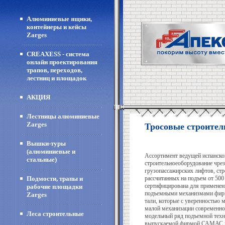
Алюминиевые ящики,
контейнеры и кейсы
Zarges
CREAXESS - система
онлайн проектирования
трапов, переходов,
лестниц и площадок
АКЦИЯ
Лестницы алюминиевые
Zarges
Тросовые строите
Вышки-туры
(алюминиевые и
Ассортимент ведущей испанс
стальные)
строительноеоборудование чре
грузопассажирских лифтов, ст
Подмости, трапы и
рассчитанных на подъем от 500 
сертифицирована для применен
рабочие площадки
подъемными механизмами фирм
Zarges
тали, которые с уверенностью 
малой механизации современно
Леса строительные
модельный ряд подъемной тех
выпускаемой фирмой САМАС на