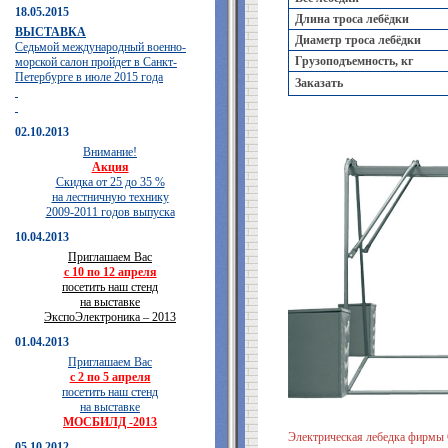
18.05.2015
Длина троса лебёдки
ВЫСТАВКА
Диаметр троса лебёдки
Седьмой международный военно-
Грузоподъемность, кг
морской салон пройдет в Санкт-
Петербурге в июле 2015 года
Заказать
02.10.2013
Внимание!
Акция
Скидка от 25 до 35 %
на лестничную технику
2009-2011 годов выпуска
10.04.2013
Приглашаем Вас
с 10 по 12 апреля
посетить наш стенд
на выставке
ЭкспоЭлектроника – 2013
01.04.2013
Приглашаем Вас
с 2 по 5 апреля
посетить наш стенд
на выставке
МОСБИЛД -2013
Электрическая лебедка фир
05.10.2012