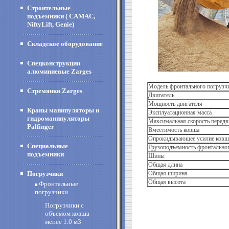
Строительные
подъемники ( CAMAC,
NiftyLift, Genie)
Складское оборудование
Спецконструкции
алюминиевые Zarges
Модель фронтального погрузч
Стремянки Zarges
Двигатель
Мощность двигателя
Краны манипуляторы и
Эксплуатационная масса
гидроманипуляторы
Максимальная скорость перед
Palfinger
Вместимость ковша
Опрокидывающее усилие ковш
Специальные
Грузоподъемность фронтально
подъемники
Шины
Общая длина
Погрузчики
Общая ширина
Общая высота
Фронтальные
погрузчики
Погрузчики с
объемом ковша
менее 1.0 м3