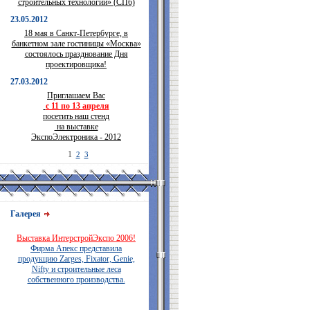
строительных технологий» (СПб)
23.05.2012
18 мая в Санкт-Петербурге, в
банкетном зале гостиницы «Москва»
состоялось празднование Дня
проектировщика!
27.03.2012
Приглашаем Вас
с 11 по 13 апреля
посетить наш стенд
на выставке
ЭкспоЭлектроника - 2012
1
2
3
Галерея
Выставка ИнтерстройЭкспо 2006!
Фирма Апекс представила
продукцию Zarges, Fixator, Genie,
Nifty и строительные леса
собственного производства.