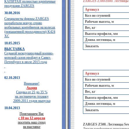
ZARGES Z500/Z600. Лестницы 
КАПИТАН полностью идентичные
продукции ZARGES
Артикул
30.08.2016
Кол-во ступеней
Специалисты фирмы ZARGES
Рабочая высота, м
разработали новую серию
мобильных контейнеров на колесах
Вес, кг
(повышенной проходимости) K424
Высота профиля, мм
XC
Длина лестницы, м
18.05.2015
Заказать
ВЫСТАВКА
Седьмой международный военно-
морской салон пройдет в Санкт-
Петербурге в июле 2015 года
Артикул
02.10.2013
Кол-во ступеней
Внимание!
Рабочая высота, м
Акция
Вес, кг
Скидка от 25 до 35 %
на лестничную технику
Высота профиля, мм
2009-2011 годов выпуска
Длина лестницы, м
10.04.2013
Заказать
Приглашаем Вас
с 10 по 12 апреля
посетить наш стенд
ZARGES Z500. Лестницы Sev
на выставке
Легкие комфортные приставные