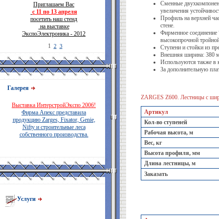
Сменные двухкомпонент
Приглашаем Вас
увеличения устойчивос
с 11 по 13 апреля
Профиль на верхней час
посетить наш стенд
стене.
на выставке
Фирменное соединение 
ЭкспоЭлектроника - 2012
высокопрочной тройной
1
2
3
Ступени и стойки из п
Внешняя ширина: 380 
Используются также в 
За дополнительную пла
Галерея
ZARGES Z600. Лестницы с шир
Выставка ИнтерстройЭкспо 2006!
Артикул
Фирма Апекс представила
продукцию Zarges, Fixator, Genie,
Кол-во ступеней
Nifty и строительные леса
Рабочая высота, м
собственного производства.
Вес, кг
Высота профиля, мм
Длина лестницы, м
Заказать
Услуги