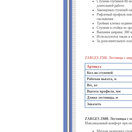
Ступени глубиной 80 м
длительной работе.
Законцовки ступеней с
Рифленый профиль пове
скольжение.
Тройная клепка оединен
Ступени и стойки из п
Внешняя ширина: 380 
Используются также в 
За дополнительную пла
ZARGES Z500. Лестницы с ши
Артикул
Кол-во ступеней
Рабочая высота, м
Вес, кг
Высота профиля, мм
Длина лестницы, м
Заказать
ZARGES Z600. Лестницы с м
Максимальный комфорт при под
Мягкая окантовка ступ