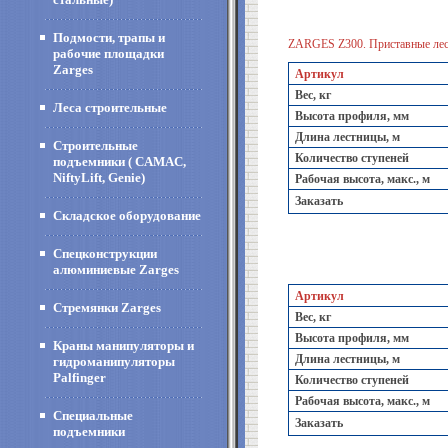
Подмости, трапы и
ZARGES Z300. Приставные лес
рабочие площадки
Zarges
Артикул
Вес, кг
Леса строительные
Высота профиля, мм
Длина лестницы, м
Строительные
Количество ступеней
подъемники ( CAMAC,
NiftyLift, Genie)
Рабочая высота, макс., м
Заказать
Складское оборудование
Спецконструкции
алюминиевые Zarges
Артикул
Стремянки Zarges
Вес, кг
Высота профиля, мм
Краны манипуляторы и
Длина лестницы, м
гидроманипуляторы
Palfinger
Количество ступеней
Рабочая высота, макс., м
Специальные
Заказать
подъемники