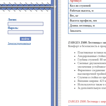
Артикул
Кол-во ступеней
Рабочая высота, м
Вес, кг
Логин:
Высота профиля, мм
Длина лестницы, м
Пароль:
Заказать
ZARGES Z600 Лестницы с ши
Зарегистрироваться
Комфорт и безопасность в проц
Пластиковые вставки на
Анодированные стойки
Глубина ступеней: 80 м
Сменные двухкомпонент
увеличения устойчивос
Фирменное соединение 
высокопрочной тройной
Ступени и стойки из п
Внешняя ширина: 423 
Используются также в 
За дополнительную пла
ZARGES Z600 Лестницы с широ