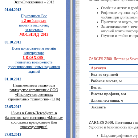
ЭкспоЭлектроника – 2013
Особенно легкие и удо
01.04.2013
Рифленые ступени глуб
Приглашаем Вас
удобны при длительной 
с 2 по 5 апреля
Приятные на ощупь, гла
посетить наш стенд
Запатентованное 7-точе
на выставке
опорной точкой посреди
МОСБИЛД -2013
Ступени и стойки из п
05.10.2012
Всем пользователям онлайн
конструктора
CREAXESS
-
ZARGES Z500. Лестницы Seven
появилась возможность
проектирования новых вариантов
Артикул
изделий
Кол-во ступеней
01.10.2012
Рабочая высота, м
Наша компания заключила
Вес, кг
партнерское соглашение с ООО
Высота профиля, мм
«Институт современных
строительных технологий» (СПб)
Длина лестницы, м
23.05.2012
Заказать
18 мая в Санкт-Петербурге, в
банкетном зале гостиницы «Москва»
состоялось празднование Дня
ZARGES Z600. Лестницы с ш
проектировщика!
Удобство и безопасность при д
27.03.2012
Широкие рифленые ступ