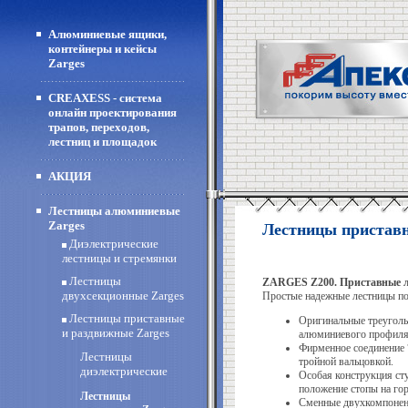
Алюминиевые ящики,
контейнеры и кейсы
Zarges
CREAXESS - система
онлайн проектирования
трапов, переходов,
лестниц и площадок
АКЦИЯ
Лестницы алюминиевые
Zarges
Лестницы приставн
Диэлектрические
лестницы и стремянки
Лестницы
ZARGES Z200. Приставные л
двухсекционные Zarges
Простые надежные лестницы по
Лестницы приставные
Оригинальные треуголь
и раздвижные Zarges
алюминиевого профиля
Фирменное соединение 
Лестницы
тройной вальцовкой.
диэлектрические
Особая конструкция ст
положение стопы на го
Лестницы
Сменные двухкомпонент