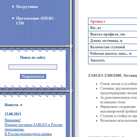
Погрузчики
Презентация АПЕКС-
Артикул
СПб
Вес, кг
Высота профиля, мм
Длина лестницы, м
Количество ступеней
Рабочая высота, макс., м
Поиск по сайту
Заказать
ZARGES Z500/Z600. Лестниц
Очень легкие и устойчи
Сменные двухкомпонент
предотвращения скольж
За дополнительную пл
вставками стоек
Новости
Фирменное соединение 
высокопрочной тройной
23.08.2023
Ступени и стойки из п
Внимание!
Возможно использовани
Прямые поставки ZARGES в Россию
прекращены.
В России производятся ящики