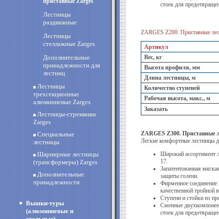
приставные Zarges
стоек для предотвраще
Лестницы
раздвижные
ZARGES Z200. Приставные лес
Лестницы
стеллажные Zarges
Артикул
Дополнительные
Вес, кг
принадлежности для
Высота профиля, мм
лестниц
Длина лестницы, м
Лестницы
Количество ступеней
трехсекционные
Рабочая высота, макс., м
алюминиевые Zarges
Заказать
Лестницы-стремянки
Zarges
ZARGES Z300. Приставные л
Специальные
Легкие комфортные лестницы д
лестницы
Шарнирные лестницы
Широкий ассортимент ле
17.
(трансформеры) Zarges
Запатентованная мягкая
Дополнительные
защиты голени.
принадлежности
Фирменное соединение 
качественной тройной в
Ступени и стойки из п
Вышки-туры
Сменные двухкомпонент
(алюминиевые и
стоек для предотвраще
стальные)