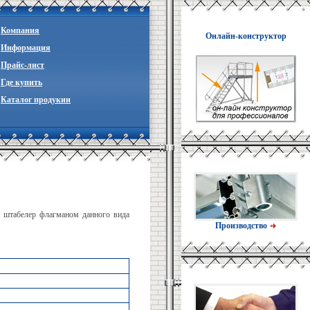
Компания
Онлайн-конструктор
Информация
Прайc-лист
Где купить
Каталог продукии
т штабелер флагманом данного вида
Производство