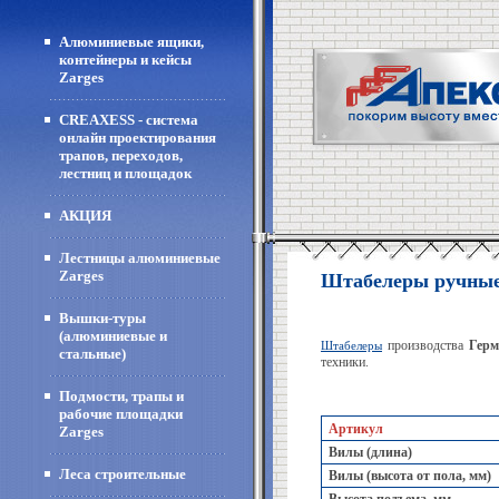
Алюминиевые ящики,
контейнеры и кейсы
Zarges
CREAXESS - система
онлайн проектирования
трапов, переходов,
лестниц и площадок
АКЦИЯ
Лестницы алюминиевые
Zarges
Штабелеры ручные
Вышки-туры
(алюминиевые и
производства
Гер
Штабелеры
стальные)
техники.
Подмости, трапы и
рабочие площадки
Артикул
Zarges
Вилы (длина)
Леса строительные
Вилы (высота от пола, мм)