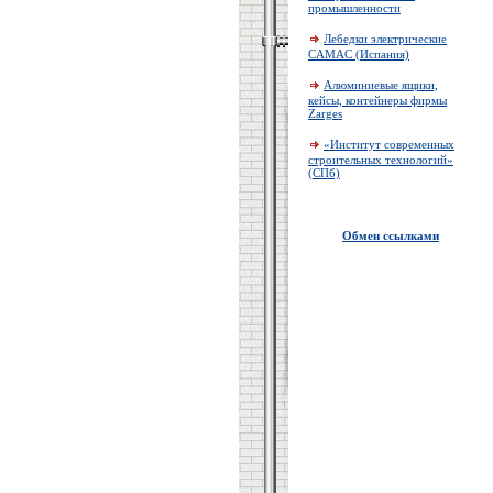
промышленности
Лебедки электрические
CAMAC (Испания)
Алюминиевые ящики,
кейсы, контейнеры фирмы
Zarges
«Институт современных
строительных технологий»
(СПб)
Обмен ссылками