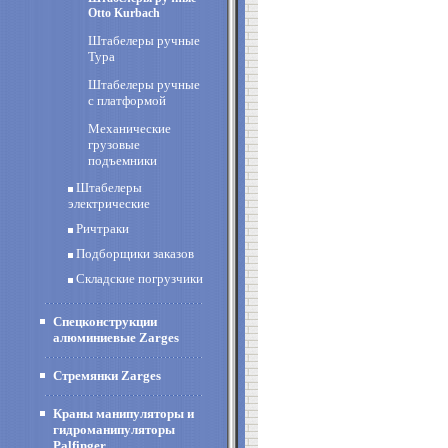
Otto Kurbach
Штабелеры ручные
Тура
Штабелеры ручные
с платформой
Механические
грузовые
подъемники
Штабелеры
электрические
Ричтраки
Подборщики заказов
Складские погрузчики
Спецконструкции
алюминиевые Zarges
Стремянки Zarges
Краны манипуляторы и
гидроманипуляторы
Palfinger