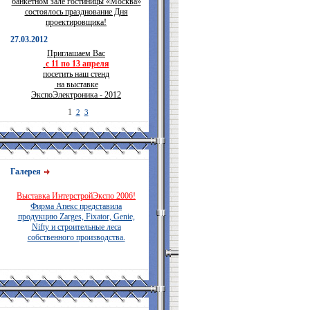
банкетном зале гостиницы «Москва»
состоялось празднование Дня
проектировщика!
27.03.2012
Приглашаем Вас
с 11 по 13 апреля
посетить наш стенд
на выставке
ЭкспоЭлектроника - 2012
1
2
3
Галерея
Выставка ИнтерстройЭкспо 2006!
Фирма Апекс представила
продукцию Zarges, Fixator, Genie,
Nifty и строительные леса
собственного производства.