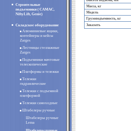
Высота подъема, мм
Строительные
Масса, кг
подъемники ( CAMAC,
Модель
NiftyLift, Genie)
Грузоподъемность, кг
Складское оборудование
Заказать
Алюминиевые ящики,
контейнеры и кейсы
Zarges
Лестницы стеллажные
Zarges
Подъемники мачтовые
телескопические
Платформы и тележки
Тележки
гидравлические
Тележки с подъемной
платформой
Тележки самоходные
Штабелеры ручные
Штабелеры ручные
Lema
Штабелеры ручные