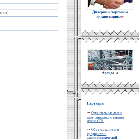
Дилерам и торговым
ания)
организациям
Аренда
Партнеры
Строительные леса и
передвижные тур-вышки
Апекс-СПб
Оборудование для
предприятий
электротехнической