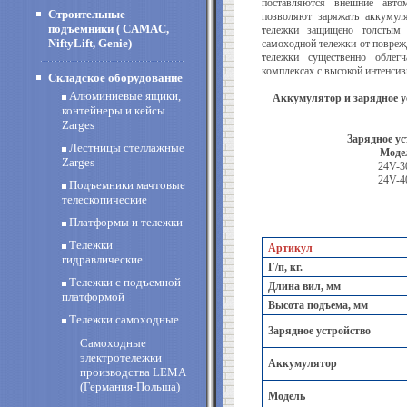
поставляются внешние автом
Строительные
позволяют заряжать аккумул
подъемники ( CAMAC,
тележки защищено толстым 
NiftyLift, Genie)
самоходной тележки от повреж
тележки существенно облег
комплексах с высокой интенси
Складское оборудование
Алюминиевые ящики,
Аккумулятор и зарядное у
контейнеры и кейсы
Zarges
Зарядное ус
Лестницы стеллажные
Моде
Zarges
24V-
24V-
Подъемники мачтовые
телескопические
Платформы и тележки
Тележки
Артикул
гидравлические
Г/п, кг.
Тележки с подъемной
Длина вил, мм
платформой
Высота подъема, мм
Тележки самоходные
Зарядное устройство
Самоходные
электротележки
Аккумулятор
производства LEMA
(Германия-Польша)
Модель