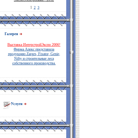
1
2
3
Галерея
Выставка ИнтерстройЭкспо 2006!
Фирма Апекс представила
продукцию Zarges, Fixator, Genie,
Nifty и строительные леса
собственного производства.
Услуги