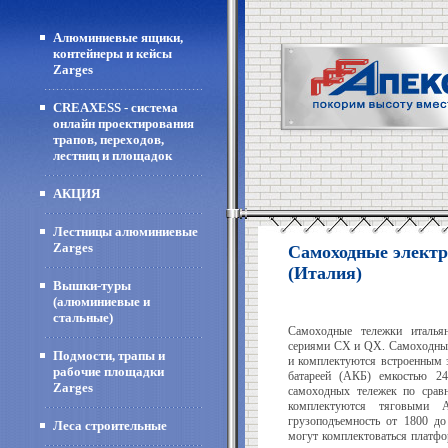
Алюминиевые ящики,
контейнеры и кейсы
Zarges
CREAXESS - система
онлайн проектирования
трапов, переходов,
лестниц и площадок
АКЦИЯ
Лестницы алюминиевые
Zarges
Самоходные электр
(Италия)
Вышки-туры
(алюминиевые и
стальные)
Самоходные тележки итальян
сериями СХ и QX. Самоходные
Подмости, трапы и
и комплектуются встроенным 
рабочие площадки
батареей (АКБ) емкостью 24
Zarges
самоходных тележек по срав
комплектуются тяговыми
грузоподъемность от 1800 до
Леса строительные
могут комплектоваться платфо