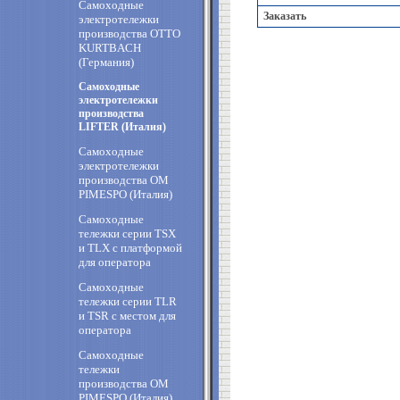
Самоходные
Заказать
электротележки
производства OTTO
KURTBACH
(Германия)
Самоходные
электротележки
производства
LIFTER (Италия)
Самоходные
электротележки
производства ОМ
PIMESPO (Италия)
Самоходные
тележки серии TSX
и TLX с платформой
для оператора
Самоходные
тележки серии TLR
и TSR с местом для
оператора
Самоходные
тележки
производства ОМ
PIMESPO (Италия)