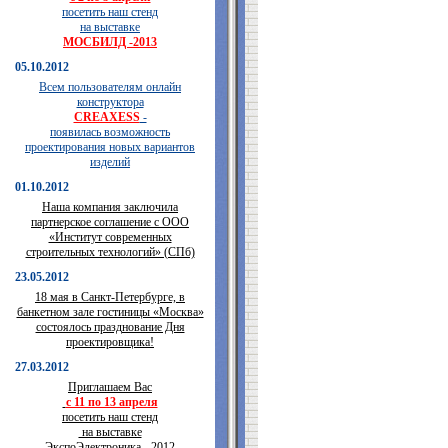
посетить наш стенд
на выставке
МОСБИЛД -2013
05.10.2012
Всем пользователям онлайн
конструктора
CREAXESS
-
появилась возможность
проектирования новых вариантов
изделий
01.10.2012
Наша компания заключила
партнерское соглашение с ООО
«Институт современных
строительных технологий» (СПб)
23.05.2012
18 мая в Санкт-Петербурге, в
банкетном зале гостиницы «Москва»
состоялось празднование Дня
проектировщика!
27.03.2012
Приглашаем Вас
с 11 по 13 апреля
посетить наш стенд
на выставке
ЭкспоЭлектроника - 2012