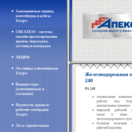
Алюминиевые ящики,
контейнеры и кейсы
Zarges
CREAXESS - система
онлайн проектирования
трапов, переходов,
лестниц и площадок
АКЦИЯ
Лестницы алюминиевые
Zarges
Железнодорожная п
240
Вышки-туры
(алюминиевые и
PA 240
стальные)
оптимальная кинемат
работы под подв
Подмости, трапы и
контактными линиями
рабочие площадки
широкий рабочий д
Zarges
выше и ниже у
железнодорожного пут
большая полезная н
Леса строительные
рабочей корзины