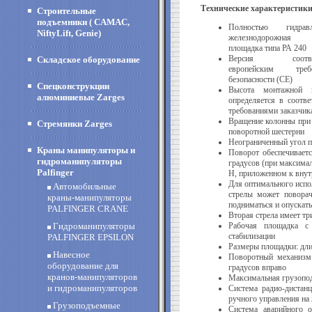
Технические характеристики
Строительные
подъемники ( CAMAC,
Полностью гидравл
NiftyLift, Genie)
железнодорожная р
площадка типа РА 240
Версия соответ
Складское оборудование
европейским требо
безопасности (СЕ)
Спецконструкции
Высота монтажной 
алюминиевые Zarges
определяется в соотве
требованиями заказчик
Вращение колонны при
Стремянки Zarges
поворотной шестерни
Неограниченный угол п
Краны манипуляторы и
Поворот обеспечиваетс
гидроманипуляторы
градусов (при максима
Palfinger
Н, приложенном к внут
Для оптимального испол
Автомобильные
стрелы может поворач
краны-манипуляторы
подниматься и опускать
PALFINGER CRANE
Вторая стрела имеет тр
Гидроманипуляторы
Рабочая площадка с 
стабилизации
PALFINGER EPSILON
Размеры площадки: длин
Навесное
Поворотный механизм 
оборудование для
градусов вправо
кранов-манипуляторов
Максимальная грузопод
и гидроманипуляторов
Система радио-дистан
ручного управления на
Грузоподъемные
Система аварийного о