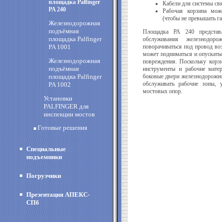
площадка Palfinger
Кабели для системы св
PA 240
Рабочая корзина мож
(чтобы не превышать га
Железнодорожная
подъёмная
Площадка РА 240 представ
площадка Palfinger
обслуживания железнодор
PA 1001
поворачиваться под провод во
может подниматься и опускать
Железнодорожная
повреждения. Поскольку корз
подъёмная
инструменты и рабочие мате
площадка Palfinger
боковые двери железнодорожно
обслуживать рабочие зоны, 
PA 1002
мостовых опор.
Установки
PALFINGER для
инспекции мостов
Готовые решения
Специальные
подъемники
Погрузчики
Презентация АПЕКС-
СПб