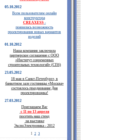
05.10.2012
Всем пользователям онлайн
конструктора
CREAXESS
-
появилась возможность
проектирования новых вариантов
изделий
01.10.2012
Наша компания заключила
партнерское соглашение с ООО
«Институт современных
строительных технологий» (СПб)
23.05.2012
18 мая в Санкт-Петербурге, в
банкетном зале гостиницы «Москва»
состоялось празднование Дня
проектировщика!
27.03.2012
Приглашаем Вас
с 11 по 13 апреля
посетить наш стенд
на выставке
ЭкспоЭлектроника - 2012
1
2
3