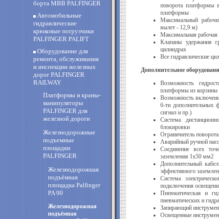
борта MBB PALFINGER
поворота платформы в
платформы
Автомобильные
Максимальный рабочий
гидравлические
вылет - 12,9 м)
крюковые погрузчики
Максимальная рабочая в
PALFINGER PALIFT
Клапаны удержания гр
цилиндрах
Оборудование для
Все гидравлические ци
ремонта, обслуживания
и инспекции железных
Дополнительное оборудовани
дорог PALFINGER
RAILWAY
Возможность гидрост
платформы из корзины
Платформы и краны-
Возможность включени
манипуляторы
6-ти дополнительных ф
PALFINGER для
сигнал и пр.)
железной дороги
Система дистанционн
блокировки
Железнодорожные
Ограничитель поворота
подъемные
Аварийный ручной нас
площадки
Соединение всех точ
PALFINGER
заземления 1х50 мм2
Дополнительный кабел
Железнодорожная
эффективного заземлен
подъёмная
Система электрическ
площадка Palfinger
подключения освещени
PA 90
Пневматическая и ги
пневматических и гидр
Железнодорожная
Запирающий инструмен
подъёмная
Освещенные инструмен