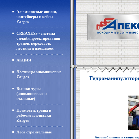
Алюминиевые ящики,
контейнеры и кейсы
Zarges
CREAXESS - система
онлайн проектирования
трапов, переходов,
лестниц и площадок
АКЦИЯ
Лестницы алюминиевые
Zarges
Гидроманипулято
Вышки-туры
(алюминиевые и
стальные)
Подмости, трапы и
рабочие площадки
Zarges
Леса строительные
Автомобильные и стациона