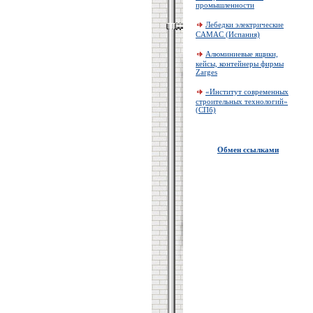
промышленности
Лебедки электрические
CAMAC (Испания)
Алюминиевые ящики,
кейсы, контейнеры фирмы
Zarges
«Институт современных
строительных технологий»
(СПб)
Обмен ссылками