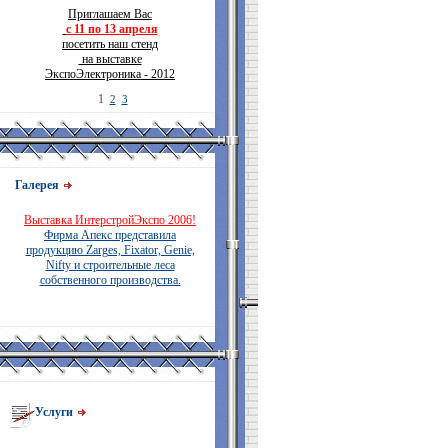
Приглашаем Вас
с 11 по 13 апреля
посетить наш стенд
на выставке
ЭкспоЭлектроника - 2012
1
2
3
Галерея
Выставка ИнтерстройЭкспо 2006!
Фирма Апекс представила
продукцию Zarges, Fixator, Genie,
Nifty и строительные леса
собственного производства.
Услуги