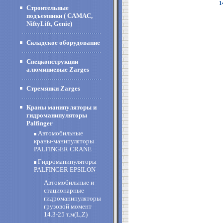
1
Строительные
подъемники ( CAMAC,
NiftyLift, Genie)
Складское оборудование
Спецконструкции
алюминиевые Zarges
Стремянки Zarges
Краны манипуляторы и
гидроманипуляторы
Palfinger
Автомобильные
краны-манипуляторы
PALFINGER CRANE
Гидроманипуляторы
PALFINGER EPSILON
Автомобильные и
стационарные
гидроманипуляторы
грузовой момент
14.3-25 т.м(L,Z)