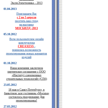
ЭкспоЭлектроника – 2013
01.04.2013
Приглашаем Вас
с 2 по 5 апреля
посетить наш стенд
на выставке
МОСБИЛД -2013
05.10.2012
Всем пользователям онлайн
конструктора
CREAXESS
-
появилась возможность
проектирования новых вариантов
изделий
01.10.2012
Наша компания заключила
партнерское соглашение с ООО
«Институт современных
строительных технологий» (СПб)
23.05.2012
18 мая в Санкт-Петербурге, в
банкетном зале гостиницы «Москва»
состоялось празднование Дня
проектировщика!
27.03.2012