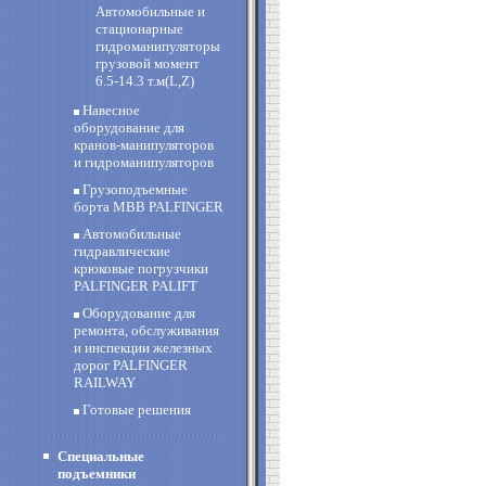
Автомобильные и
стационарные
гидроманипуляторы
грузовой момент
6.5-14.3 т.м(L,Z)
Навесное
оборудование для
кранов-манипуляторов
и гидроманипуляторов
Грузоподъемные
борта MBB PALFINGER
Автомобильные
гидравлические
крюковые погрузчики
PALFINGER PALIFT
Оборудование для
ремонта, обслуживания
и инспекции железных
дорог PALFINGER
RAILWAY
Готовые решения
Специальные
подъемники