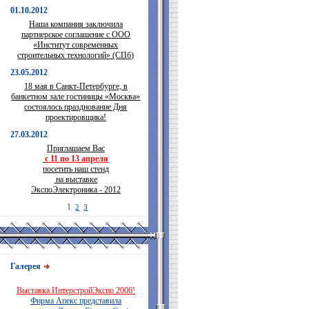
01.10.2012
Наша компания заключила
партнерское соглашение с ООО
«Институт современных
строительных технологий» (СПб)
23.05.2012
18 мая в Санкт-Петербурге, в
банкетном зале гостиницы «Москва»
состоялось празднование Дня
проектировщика!
27.03.2012
Приглашаем Вас
с 11 по 13 апреля
посетить наш стенд
на выставке
ЭкспоЭлектроника - 2012
1
2
3
Галерея
Выставка ИнтерстройЭкспо 2006!
Фирма Апекс представила