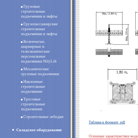
Грузовые
строительные
подъемники и лифты
Грузопассажирские
строительные
подъемники и лифты
Коленчатые,
шарнирные и
телескопические
персональные
подъемники NifyLift
Механические
грузовые подъемники
Наклонные
строительные
подъемники
Тросовые
строительные
подъемники
Строительные лебедки
Таблица в формате .pdf
Складское оборудование
Основные характеристики м