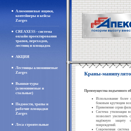
Алюминиевые ящики,
контейнеры и кейсы
Zarges
CREAXESS - система
онлайн проектирования
трапов, переходов,
лестниц и площадок
АКЦИЯ
Лестницы алюминиевые
Zarges
Краны-манипулятор
Вышки-туры
(алюминиевые и
Преимущества подъемного об
стальные)
Использование более
боковым крутящим воз
Подмости, трапы и
Применение серии филь
рабочие площадки
Система утилизации во
Zarges
позволяет увеличить 
надёжную защиту о
Леса строительные
повреждений.
Современная система