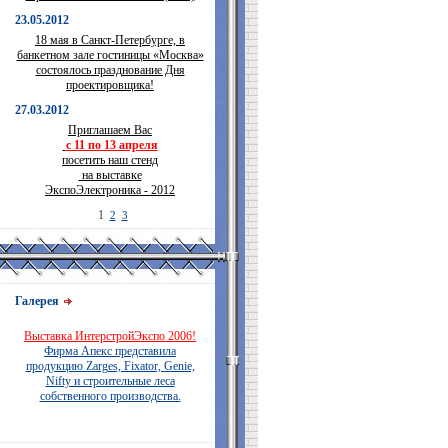
23.05.2012
18 мая в Санкт-Петербурге, в
банкетном зале гостиницы «Москва»
состоялось празднование Дня
проектировщика!
27.03.2012
Приглашаем Вас
с 11 по 13 апреля
посетить наш стенд
на выставке
ЭкспоЭлектроника - 2012
1
2
3
Галерея
Выставка ИнтерстройЭкспо 2006!
Фирма Апекс представила
продукцию Zarges, Fixator, Genie,
Nifty и строительные леса
собственного производства.