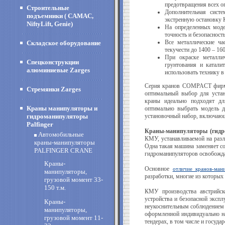
предотвращения всех о
Строительные
Дополнительная сист
подъемники ( CAMAC,
экстренную остановку
NiftyLift, Genie)
На определенных моде
точность и безопаснос
Все металлические ча
Складское оборудование
текучести до 1400 – 16
При окраске металли
Спецконструкции
грунтования и катали
алюминиевые Zarges
использовать технику 
Серия кранов COMPACT фирм
Стремянки Zarges
оптимальный выбор для устан
краны идеально подходят дл
Краны манипуляторы и
оптимально выбрать модель 
гидроманипуляторы
установочный набор, включаю
Palfinger
Краны-манипуляторы (гидр
Автомобильные
КМУ, устанавливаемой на разли
краны-манипуляторы
Одна такая машина заменяет со
PALFINGER CRANE
гидроманипуляторов освобожда
Краны-
Основное
отличие кранов-ман
манипуляторы,
разработки, многие из которы
грузовой момент 33-
150 т.м.
КМУ производства австрийск
устройства и безопасной эксп
Краны-
неукоснительным соблюдением
манипуляторы,
оформленной индивидуально на
грузовой момент 11-
тендерах, в том числе и госуда