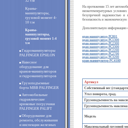
32 т.м
На протяжении 15 лет автомоби
Краны-
низкотемпературных условиях 
манипуляторы,
безупречной надежностью и к
грузовой момент 4-
безопасность и экономическую 
10 т.м
Дополнительную информацию
Краны-
манипуляторы,
кран-манипулятор PC801
грузовой момент 1-4
кран-манипулятор PC1300
т.м
кран-манипулятор PC2300
кран-манипулятор PC3300
Гидроманипуляторы
кран-манипулятор PC2200
кран-манипулятор PC2700
PALFINGER EPSILON
кран-манипулятор PC3200
кран-манипулятор PC4100
Навесное
оборудование для
кранов-манипуляторов
и гидроманипуляторов
Артикул
Грузоподъемные
борта MBB PALFINGER
Собственный вес (стандартн
Угол поворота, град.
Автомобильные
гидравлические
Грузоподъемность на максим
крюковые погрузчики
Грузоподъемность максимал
PALFINGER PALIFT
Оборудование для
Модель
ремонта, обслуживания
и инспекции железных
Максимальный грузовой мом