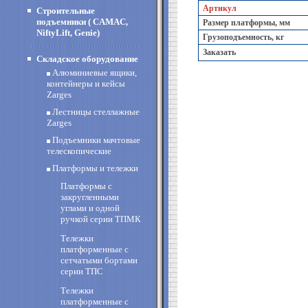
Артикул
Строительные
подъемники ( CAMAC,
Размер платформы, мм
NiftyLift, Genie)
Грузоподъемность, кг
Заказать
Складское оборудование
Алюминиевые ящики,
контейнеры и кейсы
Zarges
Лестницы стеллажные
Zarges
Подъемники мачтовые
телескопические
Платформы и тележки
Платформы с
закругленными
углами и одной
ручкой серии ТПМК
Тележки
платформенные с
сетчатыми бортами
серии ТПС
Тележки
платформенные с