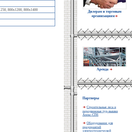
1250, 800х1200, 800х1400
Дилерам и торговым
организациям
Аренда
Партнеры
Строительные леса и
передвижные тур-вышки
Апекс-СПб
Оборудование для
предприятий
электротехнической