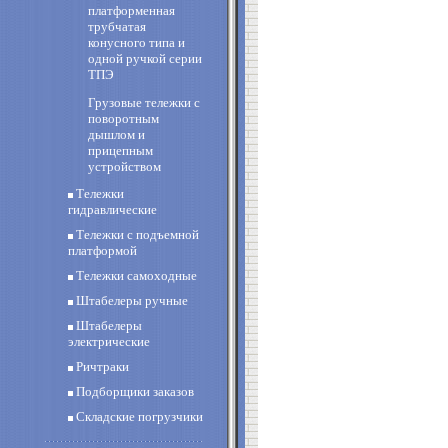
платформенная
трубчатая
конусного типа и
одной ручкой серии
ТПЭ
Грузовые тележки с
поворотным
дышлом и
прицепным
устройством
Тележки
гидравлические
Тележки с подъемной
платформой
Тележки самоходные
Штабелеры ручные
Штабелеры
электрические
Ричтраки
Подборщики заказов
Складские погрузчики