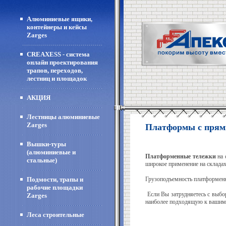
Алюминиевые ящики,
контейнеры и кейсы
Zarges
CREAXESS - система
онлайн проектирования
трапов, переходов,
лестниц и площадок
АКЦИЯ
Лестницы алюминиевые
Zarges
Платформы с прям
Вышки-туры
(алюминиевые и
Платформенные тележки
на 
стальные)
широкое применение на складах,
Подмости, трапы и
Грузоподъемность платформенны
рабочие площадки
Если Вы затрудняетесь с выбо
Zarges
наиболее подходящую к вашим
Леса строительные