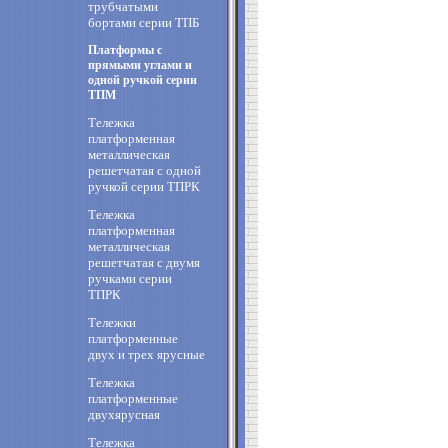
трубчатыми
бортами серии ТПБ
Платформы с
прямыми углами и
одной ручкой серии
ТПМ
Тележка
платформенная
металлическая
решетчатая с одной
ручкой серии ТПРК
Тележка
платформенная
металлическая
решетчатая с двумя
ручками серии
ТПРК
Тележки
платформенные
двух и трех ярусные
Тележка
платформенные
двухярусная
Тележка