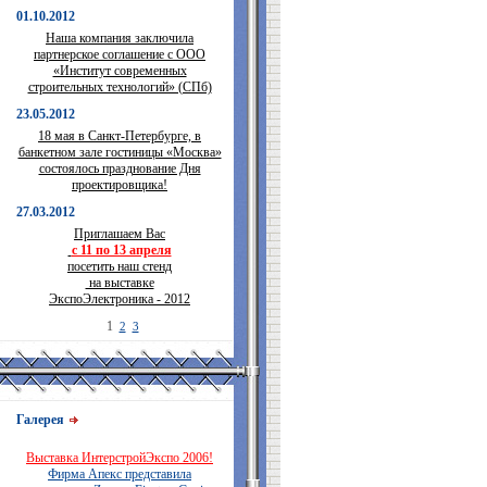
01.10.2012
Наша компания заключила
партнерское соглашение с ООО
«Институт современных
строительных технологий» (СПб)
23.05.2012
18 мая в Санкт-Петербурге, в
банкетном зале гостиницы «Москва»
состоялось празднование Дня
проектировщика!
27.03.2012
Приглашаем Вас
с 11 по 13 апреля
посетить наш стенд
на выставке
ЭкспоЭлектроника - 2012
1
2
3
Галерея
Выставка ИнтерстройЭкспо 2006!
Фирма Апекс представила