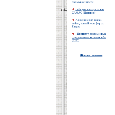
промышленности
Лебедки электрические
CAMAC (Испания)
Алюминиевые ящики,
кейсы, контейнеры фирмы
Zarges
«Институт современных
строительных технологий»
(СПб)
Обмен ссылками