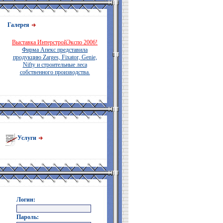
Галерея
Выставка ИнтерстройЭкспо 2006!
Фирма Апекс представила
продукцию Zarges, Fixator, Genie,
Nifty и строительные леса
собственного производства.
Услуги
Логин:
Пароль: