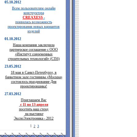
05.10.2012
Всем пользователям онлайн
конструктора
CREAXESS
-
появилась возможность
проектирования новых вариантов
изделий
01.10.2012
Наша компания заключила
партнерское соглашение с ООО
«Институт современных
строительных технологий» (СПб)
23.05.2012
18 мая в Санкт-Петербурге, в
банкетном зале гостиницы «Москва»
состоялось празднование Дня
проектировщика!
27.03.2012
Приглашаем Вас
с 11 по 13 апреля
посетить наш стенд
на выставке
ЭкспоЭлектроника - 2012
1
2
3