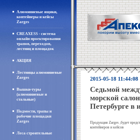
Алюминиевые ящики,
контейнеры и кейсы
Zarges
CREAXESS - система
онлайн проектирования
трапов, переходов,
лестниц и площадок
АКЦИЯ
Лестницы алюминиевые
Zarges
2015-05-18 11:44:08
Седьмой межд
Вышки-туры
(алюминиевые и
морской салон
стальные)
Петербурге в 
Подмости, трапы и
рабочие площадки
Zarges
Продукция Zarges ,будет пред
контейнеров и кейсов
Леса строительные