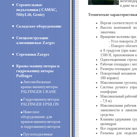
железнодо
Строительные
и даже на 
подъемники ( CAMAC,
NiftyLift, Genie)
Технические характеристики
Версия соответствует 
Складское оборудование
Высота монтажной кол
заказчика
Вращение колонны при
Спецконструкции
- Угол поворота 20
алюминиевые Zarges
- Поворот обеспечива
в 8 градусов (при мак
Стремянки Zarges
1500 Н, приложенном к
Односекционная стрела
Рабочая площадка с ме
Краны манипуляторы и
Размеры площадки: длин
гидроманипуляторы
Поворотный механизм 
Palfinger
180 вправо)
Автомобильные
Максимальная грузопод
краны-манипуляторы
Система ручного упра
PALFINGER CRANE
платформе
Максимальный рабочий 
Гидроманипуляторы
- 7,9 м)
PALFINGER EPSILON
Максимальная рабочая 
зависимости в зависи
Навесное
средства.
оборудование для
Клапаны удержания гру
кранов-манипуляторов
цилиндрах
и гидроманипуляторов
Все гидравлические ци
Разъемы для подключ
Грузоподъемные