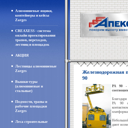
Алюминиевые ящики,
контейнеры и кейсы
Zarges
CREAXESS - система
онлайн проектирования
трапов, переходов,
лестниц и площадок
АКЦИЯ
Лестницы алюминиевые
Zarges
Железнодорожная п
90
Вышки-туры
(алюминиевые и
PA 90 -
соотношен
стальные)
Благодаря
Подмости, трапы и
РА 90 об
рабочие площадки
контактно
Zarges
платформа 
Небольшой
Леса строительные
дают возм