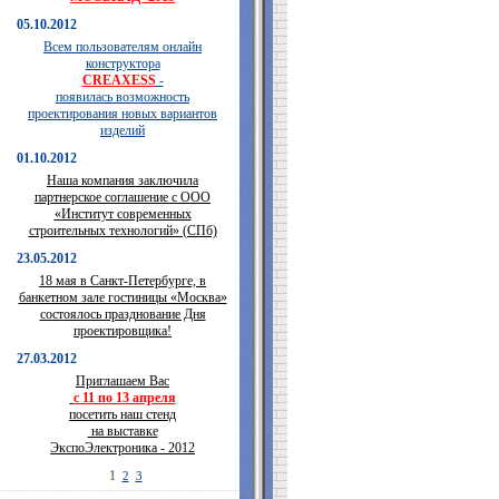
05.10.2012
Всем пользователям онлайн
конструктора
CREAXESS
-
появилась возможность
проектирования новых вариантов
изделий
01.10.2012
Наша компания заключила
партнерское соглашение с ООО
«Институт современных
строительных технологий» (СПб)
23.05.2012
18 мая в Санкт-Петербурге, в
банкетном зале гостиницы «Москва»
состоялось празднование Дня
проектировщика!
27.03.2012
Приглашаем Вас
с 11 по 13 апреля
посетить наш стенд
на выставке
ЭкспоЭлектроника - 2012
1
2
3