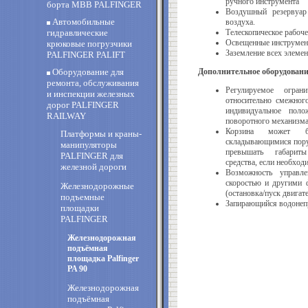
ручного инструмента
борта MBB PALFINGER
Воздушный резервуар
Автомобильные
воздуха.
гидравлические
Телескопическое рабоч
Освещенные инструмен
крюковые погрузчики
Заземление всех элеме
PALFINGER PALIFT
Оборудование для
Дополнительное оборудовани
ремонта, обслуживания
Регулируемое ограни
и инспекции железных
относительно смежног
дорог PALFINGER
индивидуальное поло
RAILWAY
поворотного механизма
Корзина может б
Платформы и краны-
складывающимися пору
манипуляторы
превышать габариты
PALFINGER для
средства, если необход
железной дороги
Возможность управле
скоростью и другими 
Железнодорожные
(остановка/пуск двигате
подъемные
Запирающийся водонеп
площадки
PALFINGER
Железнодорожная
подъёмная
площадка Palfinger
PA 90
Железнодорожная
подъёмная