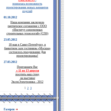
CREAXESS
-
появилась возможность
проектирования новых вариантов
изделий
01.10.2012
Наша компания заключила
партнерское соглашение с ООО
«Институт современных
строительных технологий» (СПб)
23.05.2012
18 мая в Санкт-Петербурге, в
банкетном зале гостиницы «Москва»
состоялось празднование Дня
проектировщика!
27.03.2012
Приглашаем Вас
с 11 по 13 апреля
посетить наш стенд
на выставке
ЭкспоЭлектроника - 2012
1
2
3
Галерея