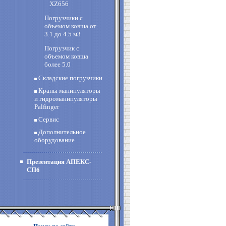
XZ656
Погрузчики с
объемом ковша от
3.1 до 4.5 м3
Погрузчик с
объемом ковша
более 5.0
Складские погрузчики
Краны манипуляторы
и гидроманипуляторы
Palfinger
Сервис
Дополнительное
оборудование
Презентация АПЕКС-
СПб