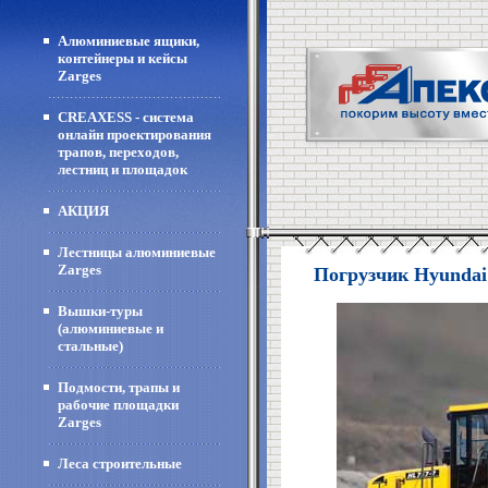
Алюминиевые ящики,
контейнеры и кейсы
Zarges
CREAXESS - система
онлайн проектирования
трапов, переходов,
лестниц и площадок
АКЦИЯ
Лестницы алюминиевые
Zarges
Погрузчик Hyundai
Вышки-туры
(алюминиевые и
стальные)
Подмости, трапы и
рабочие площадки
Zarges
Леса строительные