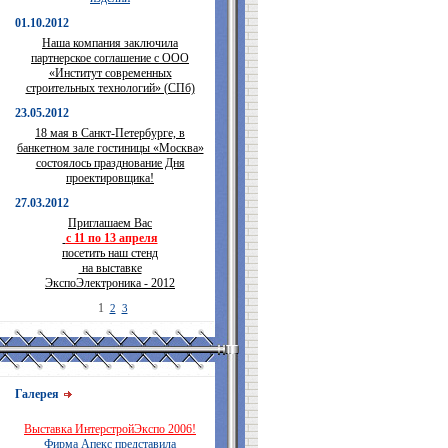
01.10.2012
Наша компания заключила
партнерское соглашение с ООО
«Институт современных
строительных технологий» (СПб)
23.05.2012
18 мая в Санкт-Петербурге, в
банкетном зале гостиницы «Москва»
состоялось празднование Дня
проектировщика!
27.03.2012
Приглашаем Вас
с 11 по 13 апреля
посетить наш стенд
на выставке
ЭкспоЭлектроника - 2012
1
2
3
Галерея
Выставка ИнтерстройЭкспо 2006!
Фирма Апекс представила