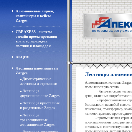
Алюминиевые ящики,
контейнеры и кейсы
Zarges
CREAXESS - система
онлайн проектирования
трапов, переходов,
лестниц и площадок
АКЦИЯ
Лестницы алюминиевые
Zarges
Лестницы алюмини
Диэлектрические
Алюминиевые лестницы Zarges
лестницы и стремянки
промышленную серию.
Лестницы
- бытовая серия лестниц Zarg
двухсекционные Zarges
цены, отличных потребительски
- профессиональная серия ле
Лестницы приставные
безопасности на любой высоте.
и раздвижные Zarges
приставная, трансформер, комб
летнюю гарантию производите
Лестницы
- промышленная серия лестни
трехсекционные
промышленными предприятиями
алюминиевые Zarges
оптимально соответствующие с
промышленных лестниц Царгес 
Лестницы-стремянки