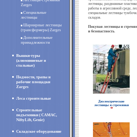
лестницы, раздвижные пластико
Zarges
работы в агрессивной среде, л
Специальные
специальные лестницы тумбочк
лестницы
складов.
Шарнирные лестницы
Покупая лестницы и стремянк
(трансформеры) Zarges
и безопастность
.
Дополнительные
принадлежности
Вышки-туры
(алюминиевые и
стальные)
Подмости, трапы и
рабочие площадки
Zarges
Леса строительные
Диэлектрические
лестницы и стремянки
Строительные
подъемники ( CAMAC,
NiftyLift, Genie)
Складское оборудование