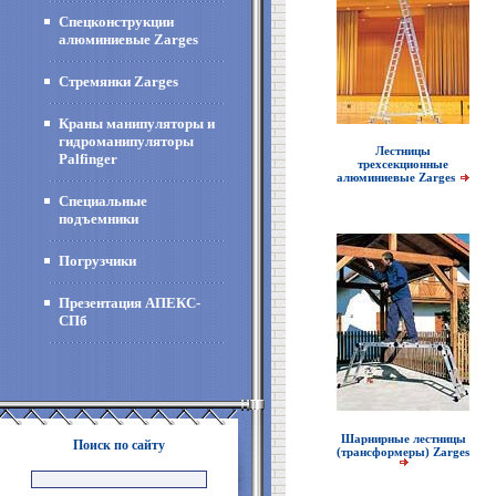
Спецконструкции
алюминиевые Zarges
Стремянки Zarges
Краны манипуляторы и
гидроманипуляторы
Лестницы
Palfinger
трехсекционные
алюминиевые Zarges
Специальные
подъемники
Погрузчики
Презентация АПЕКС-
СПб
Шарнирные лестницы
Поиск по сайту
(трансформеры) Zarges