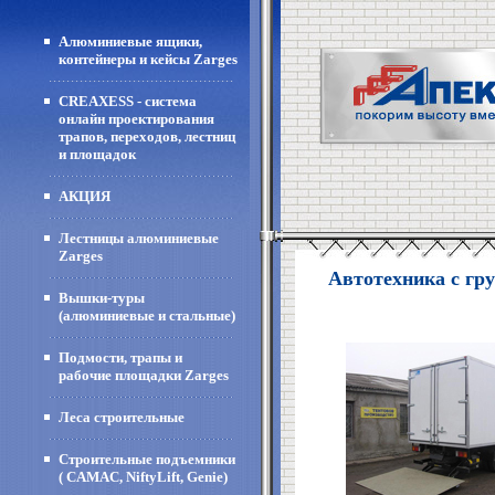
Алюминиевые ящики,
контейнеры и кейсы Zarges
CREAXESS - система
онлайн проектирования
трапов, переходов, лестниц
и площадок
АКЦИЯ
Лестницы алюминиевые
Zarges
Автотехника с гр
Вышки-туры
(алюминиевые и стальные)
Подмости, трапы и
рабочие площадки Zarges
Леса строительные
Строительные подъемники
( CAMAC, NiftyLift, Genie)