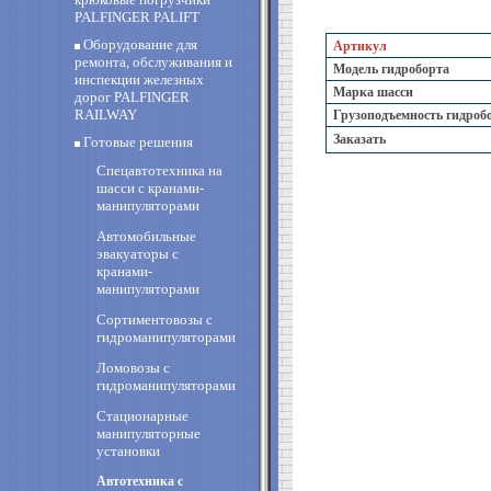
PALFINGER PALIFT
Оборудование для
Артикул
ремонта, обслуживания и
Модель гидроборта
инспекции железных
Марка шасси
дорог PALFINGER
RAILWAY
Грузоподъемность гидроб
Заказать
Готовые решения
Спецавтотехника на
шасси с кранами-
манипуляторами
Автомобильные
эвакуаторы с
кранами-
манипуляторами
Сортиментовозы с
гидроманипуляторами
Ломовозы с
гидроманипуляторами
Стационарные
манипуляторные
установки
Автотехника с