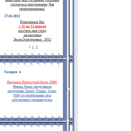
банкетном зале гостиницы «Москва»
состоялось празднование Дня
проектировщика!
27.03.2012
Приглашаем Вас
с 11 по 13 апреля
посетить наш стенд
на выставке
ЭкспоЭлектроника - 2012
1
2
3
Галерея
Выставка ИнтерстройЭкспо 2006!
Фирма Апекс представила
продукцию Zarges, Fixator, Genie,
Nifty и строительные леса
собственного производства.