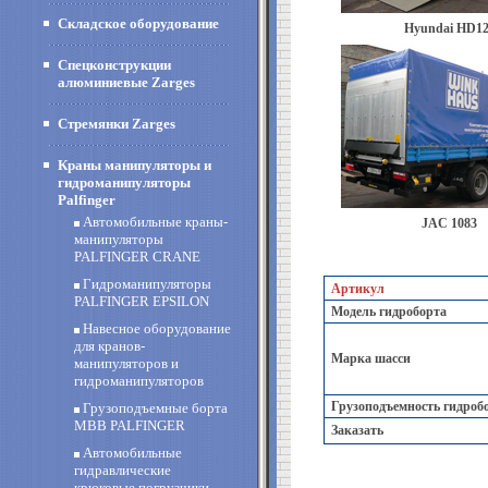
Складское оборудование
Hyundai HD1
Спецконструкции
алюминиевые Zarges
Стремянки Zarges
Краны манипуляторы и
гидроманипуляторы
Palfinger
Автомобильные краны-
JAC 1083
манипуляторы
PALFINGER CRANE
Гидроманипуляторы
Артикул
PALFINGER EPSILON
Модель гидроборта
Навесное оборудование
для кранов-
Марка шасси
манипуляторов и
гидроманипуляторов
Грузоподъемность гидроб
Грузоподъемные борта
MBB PALFINGER
Заказать
Автомобильные
гидравлические
крюковые погрузчики