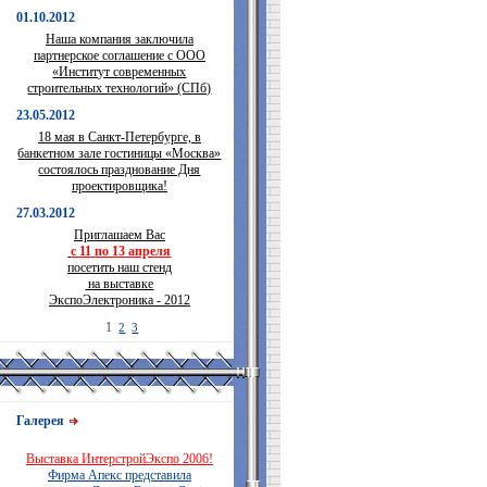
01.10.2012
Наша компания заключила
партнерское соглашение с ООО
«Институт современных
строительных технологий» (СПб)
23.05.2012
18 мая в Санкт-Петербурге, в
банкетном зале гостиницы «Москва»
состоялось празднование Дня
проектировщика!
27.03.2012
Приглашаем Вас
с 11 по 13 апреля
посетить наш стенд
на выставке
ЭкспоЭлектроника - 2012
1
2
3
Галерея
Выставка ИнтерстройЭкспо 2006!
Фирма Апекс представила