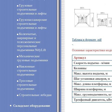
Грузовые
строительные
подъемники и лифты
Грузопассажирские
строительные
подъемники и лифты
Коленчатые,
шарнирные и
Таблица в формате .pdf
телескопические
персональные
подъемники NifyLift
Основные характеристики мо
Механические
Артикул
грузовые подъемники
Скорость подъема - м/мин
Наклонные
Колонны
строительные
Макс. высота подъема, м
подъемники
Шаг установки анкеров, м
Тросовые
Макс. длина платформы, м
строительные
подъемники
Ширина платформы, м
Макс. грузоподъемность, кг
Строительные лебедки
Трехфазный двигатель, кВт
Складское оборудование