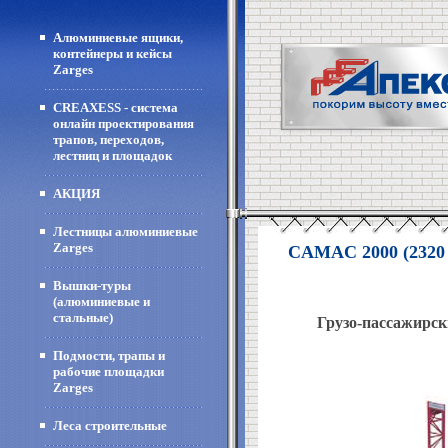
Алюминиевые ящики,
контейнеры и кейсы
Zarges
CREAXESS - система
онлайн проектирования
трапов, переходов,
лестниц и площадок
АКЦИЯ
Лестницы алюминиевые
Zarges
CAMAC 2000 (2320 к
Вышки-туры
(алюминиевые и
стальные)
Грузо-пассажирс
Подмости, трапы и
рабочие площадки
Zarges
Леса строительные