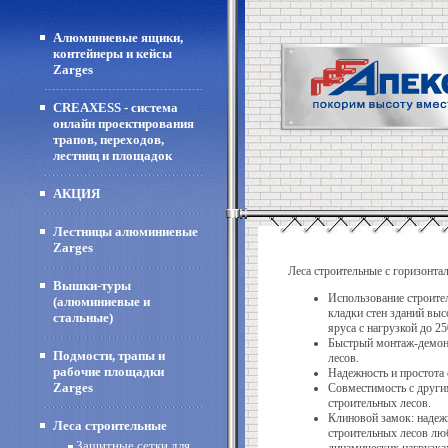
Алюминиевые ящики,
контейнеры и кейсы
Zarges
CREAXESS - система
онлайн проектирования
трапов, переходов,
лестниц и площадок
АКЦИЯ
Лестницы алюминиевые
Zarges
Леса строительные с горизонт
Вышки-туры
Использование строите
(алюминиевые и
кладки стен зданий выс
стальные)
яруса с нагрузкой до 250
Быстрый монтаж-демон
Подмости, трапы и
лесов.
рабочие площадки
Надежность и простота 
Zarges
Совместимость с друг
строительных лесов.
Клиновой замок: надеж
Леса строительные
строительных лесов лю
Защитные сетки для