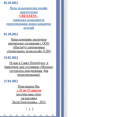
05.10.2012
Всем пользователям онлайн
конструктора
CREAXESS
-
появилась возможность
проектирования новых вариантов
изделий
01.10.2012
Наша компания заключила
партнерское соглашение с ООО
«Институт современных
строительных технологий» (СПб)
23.05.2012
18 мая в Санкт-Петербурге, в
банкетном зале гостиницы «Москва»
состоялось празднование Дня
проектировщика!
27.03.2012
Приглашаем Вас
с 11 по 13 апреля
посетить наш стенд
на выставке
ЭкспоЭлектроника - 2012
1
2
3