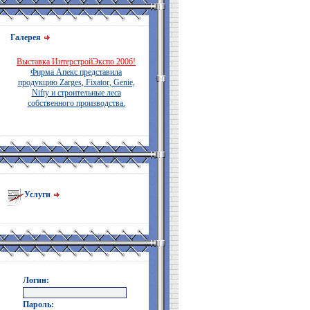
Галерея
Выставка ИнтерстройЭкспо 2006!
Фирма Апекс представила
продукцию Zarges, Fixator, Genie,
Nifty и строительные леса
собственного производства.
Услуги
Логин:
Пароль: