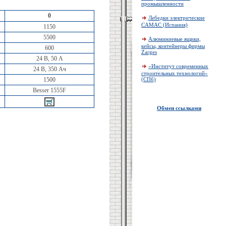
промышленности
0
Лебедки электрические
CAMAC (Испания)
1150
5500
Алюминиевые ящики,
кейсы, контейнеры фирмы
600
Zarges
24 В, 50 А
«Институт современных
24 В, 350 Ач
строительных технологий»
1500
(СПб)
Besser 1555F
Обмен ссылками