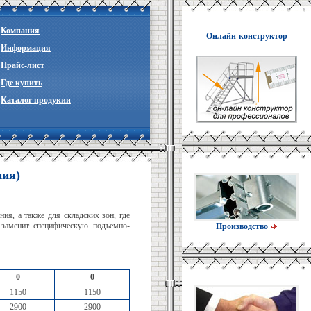
Компания
Онлайн-конструктор
Информация
Прайc-лист
Где купить
Каталог продукии
ния)
ия, а также для складских зон, где
 заменит специфическую подъемно-
Производство
0
0
1150
1150
2900
2900