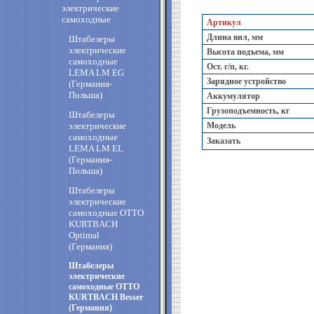
электрические
самоходные
Артикул
Длина вил, мм
Штабелеры
электрические
Высота подъема, мм
самоходные
Ост. г/п, кг.
LEMA LM EG
Зарядное устройство
(Германия-
Польша)
Аккумулятор
Грузоподъемность, кг
Штабелеры
электрические
Модель
самоходные
Заказать
LEMA LM EL
(Германия-
Польша)
Штабелеры
электрические
самоходные OTTO
KURTBACH
Optimal
(Германия)
Штабелеры
электрические
самоходные OTTO
KURTBACH Besser
(Германия)