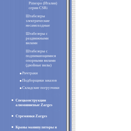
Pimespo (Италия)
cерии CSRi
Штабелеры
электрические
несамоходные
Штабелеры с
раздвижными
вилами
Штабелеры с
поднимающимися
опорными вилами
(двойные вилы)
Ричтраки
Подборщики заказов
Складские погрузчики
Спецконструкции
алюминиевые Zarges
Стремянки Zarges
Краны манипуляторы и