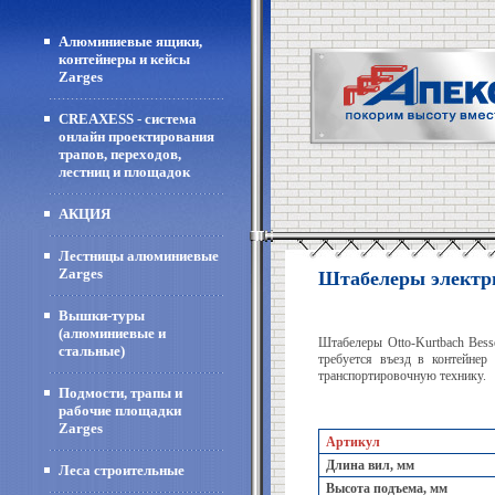
Алюминиевые ящики,
контейнеры и кейсы
Zarges
CREAXESS - система
онлайн проектирования
трапов, переходов,
лестниц и площадок
АКЦИЯ
Лестницы алюминиевые
Zarges
Штабелеры электр
Вышки-туры
(алюминиевые и
Штабелеры Otto-Kurtbach Bess
стальные)
требуется въезд в контейне
транспортировочную технику.
Подмости, трапы и
рабочие площадки
Zarges
Артикул
Длина вил, мм
Леса строительные
Высота подъема, мм