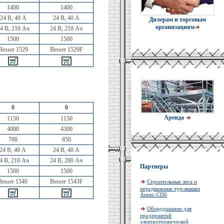
1400
1400
24 В, 40 А
24 В, 40 А
Дилерам и торговым
организациям
4 В, 210 Ач
24 В, 210 Ач
1500
1500
Besser 1529
Besser 1529F
0
0
Аренда
1150
1150
4000
4300
700
850
24 В, 40 А
24 В, 40 А
4 В, 210 Ач
24 В, 280 Ач
Партнеры
1500
1500
Besser 1540
Besser 1543F
Строительные леса и
передвижные тур-вышки
Апекс-СПб
Оборудование для
предприятий
электротехнической