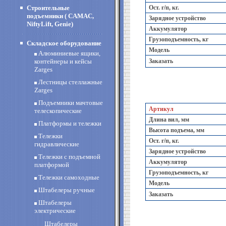
Строительные
Ост. г/п, кг.
подъемники ( CAMAC,
Зарядное устройство
NiftyLift, Genie)
Аккумулятор
Грузоподъемность, кг
Складское оборудование
Модель
Алюминиевые ящики,
контейнеры и кейсы
Заказать
Zarges
Лестницы стеллажные
Zarges
Подъемники мачтовые
Артикул
телескопические
Длина вил, мм
Платформы и тележки
Высота подъема, мм
Тележки
Ост. г/п, кг.
гидравлические
Зарядное устройство
Тележки с подъемной
Аккумулятор
платформой
Грузоподъемность, кг
Тележки самоходные
Модель
Штабелеры ручные
Заказать
Штабелеры
электрические
Штабелеры