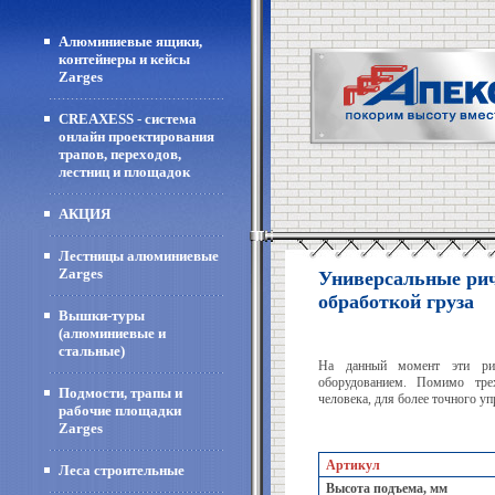
Алюминиевые ящики,
контейнеры и кейсы
Zarges
CREAXESS - система
онлайн проектирования
трапов, переходов,
лестниц и площадок
АКЦИЯ
Лестницы алюминиевые
Zarges
Универсальные рич
обработкой груза
Вышки-туры
(алюминиевые и
стальные)
На данный момент эти ри
оборудованием. Помимо тре
Подмости, трапы и
человека, для более точного у
рабочие площадки
Zarges
Артикул
Леса строительные
Высота подъема, мм