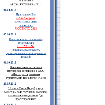
на выставке
ЭкспоЭлектроника – 2013
01.04.2013
Приглашаем Вас
с 2 по 5 апреля
посетить наш стенд
на выставке
МОСБИЛД -2013
05.10.2012
Всем пользователям онлайн
конструктора
CREAXESS
-
появилась возможность
проектирования новых вариантов
изделий
01.10.2012
Наша компания заключила
партнерское соглашение с ООО
«Институт современных
строительных технологий» (СПб)
23.05.2012
18 мая в Санкт-Петербурге, в
банкетном зале гостиницы «Москва»
состоялось празднование Дня
проектировщика!
27.03.2012