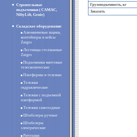
Строительные
Грузоподъемность, кг
подъемники ( CAMAC,
Заказать
NiftyLift, Genie)
Складское оборудование
Алюминиевые ящики,
контейнеры и кейсы
Zarges
Лестницы стеллажные
Zarges
Подъемники мачтовые
телескопические
Платформы и тележки
Тележки
гидравлические
Тележки с подъемной
платформой
Тележки самоходные
Штабелеры ручные
Штабелеры
электрические
Ричтраки