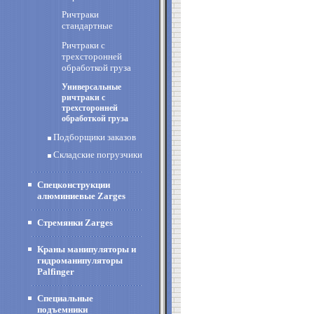
Ричтраки
стандартные
Ричтраки с
трехсторонней
обработкой груза
Универсальные
ричтраки с
трехсторонней
обработкой груза
Подборщики заказов
Складские погрузчики
Спецконструкции
алюминиевые Zarges
Стремянки Zarges
Краны манипуляторы и
гидроманипуляторы
Palfinger
Специальные
подъемники