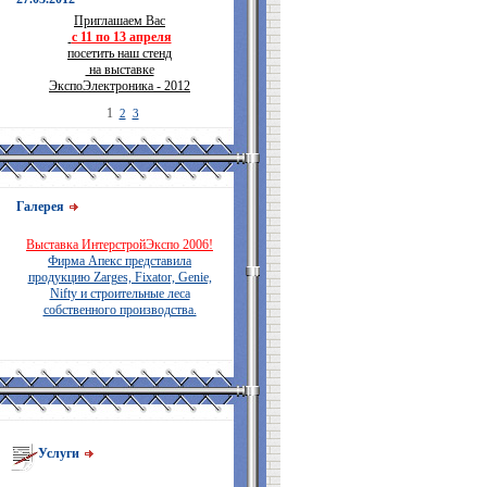
Приглашаем Вас
с 11 по 13 апреля
посетить наш стенд
на выставке
ЭкспоЭлектроника - 2012
1
2
3
Галерея
Выставка ИнтерстройЭкспо 2006!
Фирма Апекс представила
продукцию Zarges, Fixator, Genie,
Nifty и строительные леса
собственного производства.
Услуги