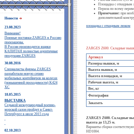
Площадка с откидным 
Перила по всему перим
Примечание:
при необ
дополнительной констр
Новости
площадка с откидным люком
23.08.2023
Внимание!
Прямые поставки ZARGES в Россию
прекращены.
В России производятся ящики
ZARGES Z600. Складные вышк
КАПИТАН полностью идентичные
продукции ZARGES
Артикул
30.08.2016
Размеры вышки, м
Специалисты фирмы ZARGES
Высота вышки, м
разработали новую серию
Высота площадки, м
мобильных контейнеров на колесах
Рабочая высота, м
(повышенной проходимости) K424
XC
Вес, кг
18.05.2015
Фотография
ВЫСТАВКА
Заказать
Седьмой международный военно-
морской салон пройдет в Санкт-
Петербурге в июле 2015 года
ZARGES Z600. Складные вышки
высота до 13,25 м.
Варианты сборки соответствую
02.10.2013
HD1004.