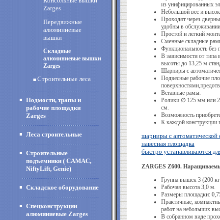
Консольные вышки
из унифицированных эл
Zarges
Небольшой вес и высок
Проходят через дверны
Передвижные
удобны в обслуживании
алюминиевые
Простой и легкий монта
вышки
Сменные складные рам
Функциональность без п
Складные
В зависимости от типа
алюминиевые вышки
высоты до 13,25 м ста
Zarges
Шарниры с автоматичес
Подвесные рабочие пло
Строительные леса
поверхностями,предот
Вставные рамы.
Подмости, трапы и
Ролики ∅ 125 мм или 2
рабочие площадки
см.
Возможность приобрете
Zarges
К каждой конструкции п
Леса строительные
шарниры с автоматической
навесная площадка
быстро устанавливаются дл
Строительные
подъемники ( CAMAC,
ZARGES Z600. Наращиваемы
NiftyLift, Genie)
Группа вышек 3 (200 кг
Складское оборудование
Рабочая высота 3,0 м.
Размеры площадки: 0,75 
Практичные, компактн
Спецконструкции
работ на небольших выс
алюминиевые Zarges
В собранном виде прох