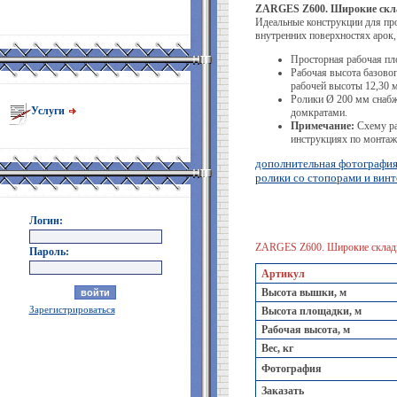
ZARGES Z600. Широкие склад
Идеальные конструкции для пр
внутренних поверхностях арок, 
Просторная рабочая пл
Рабочая высота базово
рабочей высоты 12,30 м
Ролики Ø 200 мм снаб
Услуги
домкратами.
Примечание:
Схему ра
инструкциях по монтаж
дополнительная фотографи
ролики со стопорами и вин
Логин:
ZARGES Z600. Широкие складны
Пароль:
Артикул
Высота вышки, м
Зарегистрироваться
Высота площадки, м
Рабочая высота, м
Вес, кг
Фотография
Заказать