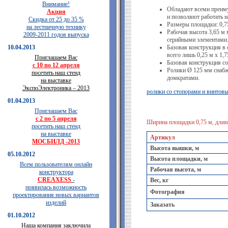
Внимание!
Обладают всеми преи
Акция
и позволяют работать н
Скидка от 25 до 35 %
Размеры площадки: 0,75
на лестничную технику
Рабочая высота 3,65 м 
2009-2011 годов выпуска
серийными элементами
10.04.2013
Базовая конструкция в
всего лишь 0,25 м х 1,
Приглашаем Вас
Базовая конструкция с
с 10 по 12 апреля
Ролики Ø 125 мм снаб
посетить наш стенд
домкратами.
на выставке
ЭкспоЭлектроника – 2013
ролики со стопорами и винтов
01.04.2013
Приглашаем Вас
с 2 по 5 апреля
Ширина площадки 0,75 м, длина
посетить наш стенд
на выставке
Артикул
МОСБИЛД -2013
Высота вышки, м
05.10.2012
Высота площадки, м
Всем пользователям онлайн
Рабочая высота, м
конструктора
CREAXESS
-
Вес, кг
появилась возможность
Фотография
проектирования новых вариантов
изделий
Заказать
01.10.2012
Наша компания заключила