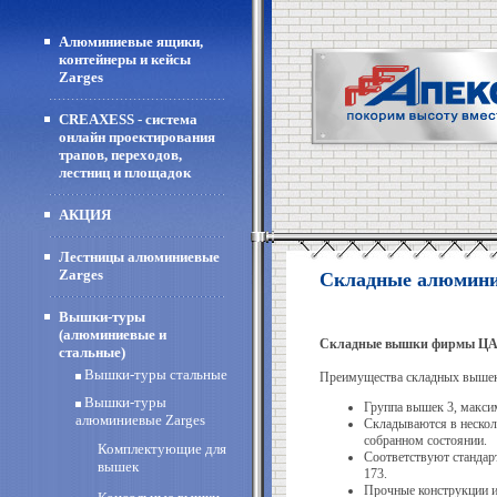
Алюминиевые ящики,
контейнеры и кейсы
Zarges
CREAXESS - система
онлайн проектирования
трапов, переходов,
лестниц и площадок
АКЦИЯ
Лестницы алюминиевые
Zarges
Складные алюмини
Вышки-туры
(алюминиевые и
Складные вышки фирмы ЦАР
стальные)
Вышки-туры стальные
Преимущества складных выше
Вышки-туры
Группа вышек 3, максим
алюминиевые Zarges
Складываются в нескол
собранном состоянии.
Комплектующие для
Соответствуют стандар
вышек
173.
Прочные конструкции и