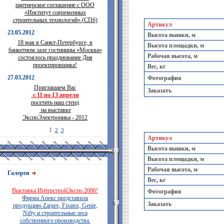
партнерское соглашение с ООО
«Институт современных
строительных технологий» (СПб)
Артикул
23.05.2012
Высота вышки, м
18 мая в Санкт-Петербурге, в
Высота площадки, м
банкетном зале гостиницы «Москва»
Рабочая высота, м
состоялось празднование Дня
проектировщика!
Вес, кг
27.03.2012
Фотография
Приглашаем Вас
Заказать
с 11 по 13 апреля
посетить наш стенд
на выставке
ЭкспоЭлектроника - 2012
1
2
3
Артикул
Высота вышки, м
Высота площадки, м
Рабочая высота, м
Галерея
Вес, кг
Выставка ИнтерстройЭкспо 2006!
Фотография
Фирма Апекс представила
Заказать
продукцию Zarges, Fixator, Genie,
Nifty и строительные леса
собственного производства.