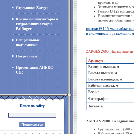
проходы и др.
Занимают минимум мест
Стремянки Zarges
Ролики Ø 125 мм снабж
В комплект поставки в
Краны манипуляторы и
люком для облегчения 
гидроманипуляторы
Palfinger
ролики Ø 125 мм снабжены
в сложенном и разложенном
Специальные
подъемники
ZARGES Z600. Наращиваемые 
Погрузчики
Артикул
Размеры вышки, м
Презентация АПЕКС-
СПб
Высота вышки, м
Высота площадки, м
Рабочая высота, м
Вес, кг
Фотография
Поиск по сайту
Заказать
ZARGES Z600. Складные вы
Группа вышек 3 (200 кг
Рабочая высота 3,55 м.